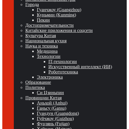
Города
Гуанчжоу (Guangzhou)
Куньмин (Kunming)
Пекин
Достопримечательности
Китайские приложения и соцсети
Культура Китая
Национальная кухня
Наука и техника
Медицина
Технологии
IT-технологии
Искусственный интеллект (ИИ)
Робототехника
Электроника
Образование
Политика
Си Цзиньпин
Провинции Китая
Аньхой (Anhui)
Ганьсу (Gansu)
Гуандун (Guangdong)
Гуйчжоу (Guizhou)
Фуцзянь (Fujian)
Хайнань (Hainan)