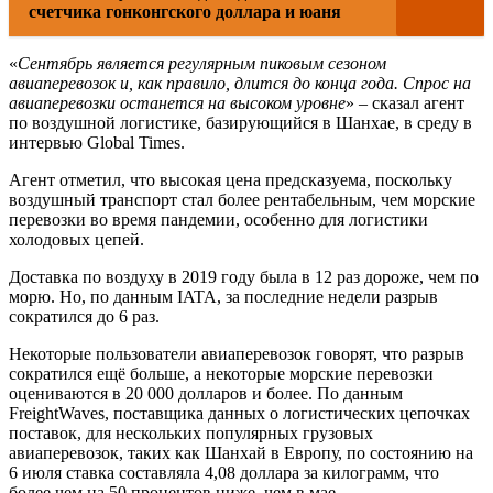
счетчика гонконгского доллара и юаня
«
Сентябрь является регулярным пиковым сезоном
авиаперевозок и, как правило, длится до конца года. Спрос на
авиаперевозки останется на высоком уровне
» – сказал агент
по воздушной логистике, базирующийся в Шанхае, в среду в
интервью Global Times.
Агент отметил, что высокая цена предсказуема, поскольку
воздушный транспорт стал более рентабельным, чем морские
перевозки во время пандемии, особенно для логистики
холодовых цепей.
Доставка по воздуху в 2019 году была в 12 раз дороже, чем по
морю. Но, по данным IATA, за последние недели разрыв
сократился до 6 раз.
Некоторые пользователи авиаперевозок говорят, что разрыв
сократился ещё больше, а некоторые морские перевозки
оцениваются в 20 000 долларов и более. По данным
FreightWaves, поставщика данных о логистических цепочках
поставок, для нескольких популярных грузовых
авиаперевозок, таких как Шанхай в Европу, по состоянию на
6 июля ставка составляла 4,08 доллара за килограмм, что
более чем на 50 процентов ниже, чем в мае.