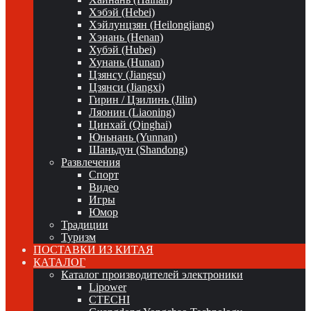
Хэбэй (Hebei)
Хэйлунцзян (Heilongjiang)
Хэнань (Henan)
Хубэй (Hubei)
Хунань (Hunan)
Цзянсу (Jiangsu)
Цзянси (Jiangxi)
Гирин / Цзилинь (Jilin)
Ляонин (Liaoning)
Цинхай (Qinghai)
Юньнань (Yunnan)
Шаньдун (Shandong)
Развлечения
Спорт
Видео
Игры
Юмор
Традиции
Туризм
ПОСТАВКИ ИЗ КИТАЯ
КАТАЛОГ
Каталог производителей электроники
Lipower
CTECHI