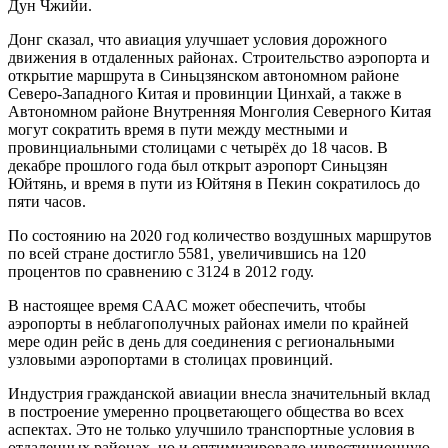
Дун Чжийи.
Донг сказал, что авиация улучшает условия дорожного
движения в отдаленных районах. Строительство аэропорта и
открытие маршрута в Синьцзянском автономном районе
Северо-Западного Китая и провинции Цинхай, а также в
Автономном районе Внутренняя Монголия Северного Китая
могут сократить время в пути между местными и
провинциальными столицами с четырёх до 18 часов. В
декабре прошлого года был открыт аэропорт Синьцзян
Юйтянь, и время в пути из Юйтяня в Пекин сократилось до
пяти часов.
По состоянию на 2020 год количество воздушных маршрутов
по всей стране достигло 5581, увеличившись на 120
процентов по сравнению с 3124 в 2012 году.
В настоящее время CAAC может обеспечить, чтобы
аэропорты в неблагополучных районах имели по крайней
мере один рейс в день для соединения с региональными
узловыми аэропортами в столицах провинций.
Индустрия гражданской авиации внесла значительный вклад
в построение умеренно процветающего общества во всех
аспектах. Это не только улучшило транспортные условия в
отдаленных районах, но и оптимизировало инвестиционную