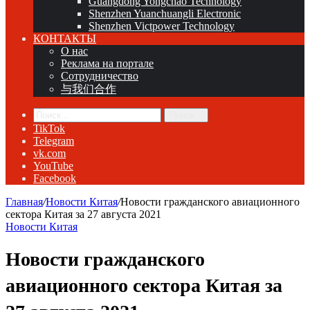
Guangdong Yongchao Technology
Shenzhen Yuanchuangli Electronic
Shenzhen Victpower Technology
КОНТАКТЫ
О нас
Реклама на портале
Сотрудничество
与我们合作
Поиск...
TikTok
Telegram
vk.com
YouTube
Facebook
Главная
/
Новости Китая
/
Новости гражданского авиационного
сектора Китая за 27 августа 2021
Новости Китая
Новости гражданского
авиационного сектора Китая за