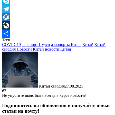
Viber
Skype
Telegram
Mail.Ru
LiveJournal
Теги
Отправить
COVID-19
аэропорт Пудун
аэропорты Китая
Китай
Китай
сегодня
Новости Китай
новости Китая
Китай сегодня
27.08.2021
62
Не упустите шанс быть всегда в курсе новостей
Подпишитесь на обновления и получайте новые
статьи на почту!