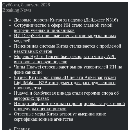
Суббота, 8 августа 2026
Breaking News
Деловые новости Китая за неделю (Дайджест N316)
Сотрудничество в сфере ИИ стало главной темой
встречи ученых и чиновников
ИИ DeepSeek повышает цены после запуска новых
моделей
Пенсионная система Китая сталкивается с проблемой
неактивных счетов
Модель Hy3 от Tencent бьет рекорды по числу API-
вызовов за первую неделю
Чипы Huawei отвоевывают рынок ускорителей ИИ на
фоне санкций
Бизнес Китая: экс-глава 3D-печати Anker запускает
LightMake – B2B-инструмент для распределенного
производства
Huawei и бамбуковая цикада стали героями спора об
авторских правах
Импорт офисной техники спровоцировал запуск новой
процедуры оценки рисков
Ответные меры Китая затронут американские
сертификационные агентства
Главная