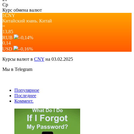
Ср
Курс обмена валют
1CNY
Китайский юань.
Китай
=
13,85
RUB
–0,14
%
0,14
USD
–0,16
%
Курсы валют в
CNY
на 03.02.2025
Мы в Telegram
Популярное
Последнее
Коммент.