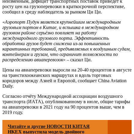
неизменным, дефицит транспортных поставок приведет к
росту цен на грузоперевозки в краткосрочной перспективе,
сообщил в среду наблюдатель за рынком Ци Ци.
«
Аэропорт Пудун является крупнейшим международным
грузовым портом в Китае, и вспышка в международном
грузовом районе серьёзно повлияет на работу
международного грузового порта. Эффективность
обработки грузов будет снижена из-за повышенных
карантинных требований, предъявляемых к воздушным судам,
контейнерам и грузам, что ограничит возможности по
распределению авиаперевозок
» – сказал Ци.
Цены на авиаперевозки выросли на 20-40 процентов в августе
на транстихоокеанских маршрутах и вдоль торговых
коридоров между Азией и Европой, сообщает China Aviation
Daily.
Согласно отчёту Международной ассоциации воздушного
транспорта (ИАТА), опубликованному в июле, общие тарифы
на авиаперевозки в 2021 году на 90 процентов выше, чем в
2019 году.
Читайте и другие НОВОСТИ КИТАЯ
HKEX выпустила модель двойного