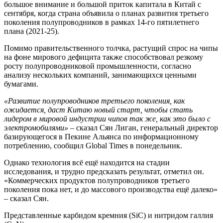
большое внимание и большой приток капитала в Китай с
сентября, когда страна объявила о планах развития третьего
поколения полупроводников в рамках 14-го пятилетнего
плана (2021-25).
Помимо правительственного толчка, растущий спрос на чипы
на фоне мирового дефицита также способствовал резкому
росту полупроводниковой промышленности, согласно
анализу нескольких компаний, занимающихся ценными
бумагами.
«Развитие полупроводников третьего поколения, как
ожидается, даст Китаю новый старт, чтобы стать
лидером в мировой индустрии чипов так же, как это было с
электромобилями»
– сказал Сян Лиган, генеральный директор
базирующегося в Пекине Альянса по информационному
потреблению, сообщил Global Times в понедельник.
Однако технология всё ещё находится на стадии
исследования, и трудно предсказать результат, отметил он.
«Коммерческих продуктов полупроводников третьего
поколения пока нет, и до массового производства ещё далеко»
– сказал Сян.
Представленные карбидом кремния (SiC) и нитридом галлия