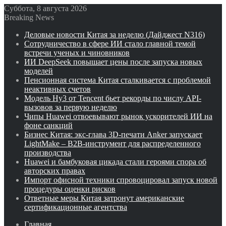
Суббота, 8 августа 2026
Breaking News
Деловые новости Китая за неделю (Дайджест N316)
Сотрудничество в сфере ИИ стало главной темой
встречи ученых и чиновников
ИИ DeepSeek повышает цены после запуска новых
моделей
Пенсионная система Китая сталкивается с проблемой
неактивных счетов
Модель Hy3 от Tencent бьет рекорды по числу API-
вызовов за первую неделю
Чипы Huawei отвоевывают рынок ускорителей ИИ на
фоне санкций
Бизнес Китая: экс-глава 3D-печати Anker запускает
LightMake – B2B-инструмент для распределенного
производства
Huawei и бамбуковая цикада стали героями спора об
авторских правах
Импорт офисной техники спровоцировал запуск новой
процедуры оценки рисков
Ответные меры Китая затронут американские
сертификационные агентства
Главная