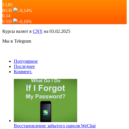
13,85
RUB
–0,14
%
0,14
USD
–0,16
%
Курсы валют в
CNY
на 03.02.2025
Мы в Telegram
Популярное
Последнее
Коммент.
Восстановление забытого пароля WeChat