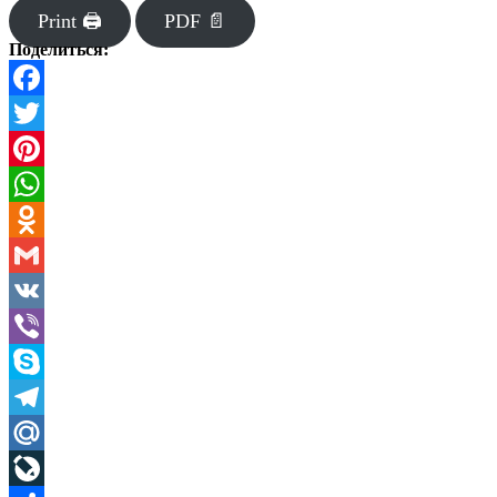
Print 🖨
PDF 📄
Поделиться:
Facebook
Twitter
Pinterest
WhatsApp
Odnoklassniki
Gmail
VK
Viber
Skype
Telegram
Mail.Ru