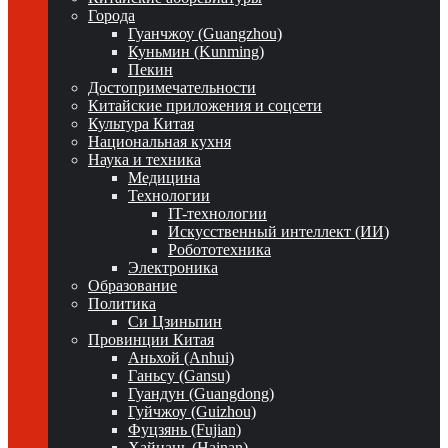
Города
Гуанчжоу (Guangzhou)
Куньмин (Kunming)
Пекин
Достопримечательности
Китайские приложения и соцсети
Культура Китая
Национальная кухня
Наука и техника
Медицина
Технологии
IT-технологии
Искусственный интеллект (ИИ)
Робототехника
Электроника
Образование
Политика
Си Цзиньпин
Провинции Китая
Аньхой (Anhui)
Ганьсу (Gansu)
Гуандун (Guangdong)
Гуйчжоу (Guizhou)
Фуцзянь (Fujian)
Хайнань (Hainan)