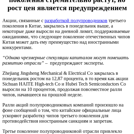
рост цен является предупреждением
Акции, связанные с
разработкой полупроводников
третьего
поколения в Китае, закрылись в понедельник выше, а
некоторые даже выросли на дневной лимит, поддерживаемые
ожиданиями, что следующее поколение отечественных чипов
Китая может дать ему преимущество над иностранными
конкурентами.
“Однако чрезмерные спекуляции капиталом могут помешать
развитию отрасли”
– предупреждают эксперты.
Zhejiang Jingsheng Mechanical & Electrical Co закрылась в
понедельник ростом на 12,87 процента, в то время как акции
Sichuan HAITE High-tech Co и Hubei Tech Semiconductors Co
выросли на 10 процентов, продолжая повсеместное ралли
чипов, начавшееся на прошлой неделе.
Ралли акций полупроводниковых компаний произошло на
фоне сообщений о том, что китайские официальные лица
ускоряют разработку чипов третьего поколения для
противодействия иностранным санкциям и запретам.
Третье поколение полупроводниковой отрасли привлекло