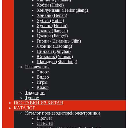
Хэбэй (Hebei)
Хэйлунцзян (Heilongjiang)
Хэнань (Henan)
Хубэй (Hubei)
Хунань (Hunan)
Цзянсу (Jiangsu)
Цзянси (Jiangxi)
Гирин / Цзилинь (Jilin)
Ляонин (Liaoning)
Цинхай (Qinghai)
Юньнань (Yunnan)
Шаньдун (Shandong)
Развлечения
Спорт
Видео
Игры
Юмор
Традиции
Туризм
ПОСТАВКИ ИЗ КИТАЯ
КАТАЛОГ
Каталог производителей электроники
Lipower
CTECHI