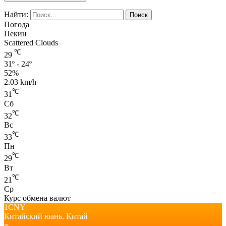
Найти:
Погода
Пекин
Scattered Clouds
℃
29
31º - 24º
52%
2.03 km/h
℃
31
Сб
℃
32
Вс
℃
33
Пн
℃
29
Вт
℃
21
Ср
Курс обмена валют
1CNY
Китайский юань.
Китай
=