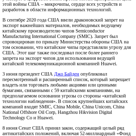
этой войны США – микрочипы, сердце всех устройств и
разработок в области информационных технологий.
В сентябре 2020 года США ввели драконовский запрет на
экспорт важнейших материалов, необходимых ведущему
китайскому производителю чипов Semiconductor
Manufacturing International Company (SMIC). Запрет был
спровоцирован по приказу Министерства обороны США на
том основании, что китайские чипы представляли угрозу для
США. Этот шаг также последовал после более раннего
запрета на экспорт чипов для использования ведущей
китайской телекоммуникационной компанией Huawei.
3 июня президент США
Джо Байден
опубликовал
пересмотренный и расширенный список, который запрещает
владеть или торговать любыми акциями или ценными
бумагами, связанными с 59 китайскими компаниями, на
предполагаемом основании угрозы со стороны «китайской
технологии наблюдения». В список крупнейших китайских
компаний входят SMIC, China Mobile, China Unicom, China
National Offshore Oil Corp, Hangzhou Hikvision Digital
Technology Co и Huawei.
8 июня Сенат США принял закон, содержащий целый ряд
антикитайских положений, включая 52-миллиардный «Фонд