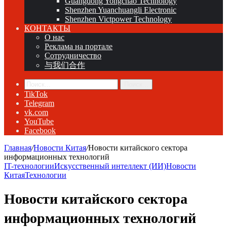
Guangdong Yongchao Technology
Shenzhen Yuanchuangli Electronic
Shenzhen Victpower Technology
КОНТАКТЫ
О нас
Реклама на портале
Сотрудничество
与我们合作
Поиск...
TikTok
Telegram
vk.com
YouTube
Facebook
Главная
/
Новости Китая
/
Новости китайского сектора
информационных технологий
IT-технологии
Искусственный интеллект (ИИ)
Новости
Китая
Технологии
Новости китайского сектора
информационных технологий