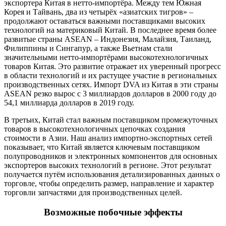
экспортера Китая в нетто-импортёра. Между тем Южная
Корея и Тайвань, два из четырёх «азиатских тигров» –
продолжают оставаться важными поставщиками высоких
технологий на материковый Китай. В последнее время более
развитые страны ASEAN – Индонезия, Малайзия, Таиланд,
Филиппины и Сингапур, а также Вьетнам стали
значительными нетто-импортёрами высокотехнологичных
товаров Китая. Это развитие отражает их уверенный прогресс
в области технологий и их растущее участие в региональных
производственных сетях. Импорт DVA из Китая в эти страны
ASEAN резко вырос с 3 миллиардов долларов в 2000 году до
54,1 миллиарда долларов в 2019 году.
В третьих, Китай стал важным поставщиком промежуточных
товаров в высокотехнологичных цепочках создания
стоимости в Азии. Наш анализ импортно-экспортных сетей
показывает, что Китай является ключевым поставщиком
полупроводников и электронных компонентов для основных
экспортеров высоких технологий в регионе. Этот результат
получается путём использования детализированных данных о
торговле, чтобы определить размер, направление и характер
торговли запчастями для производственных целей.
Возможные побочные эффекты