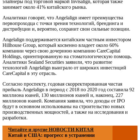
элайнеры под торговой маркой Invisalign, которая также
занимает около 41% китайского рынка.
Аналитики говорят, что Angelalign имеет преимущества
первопроходца с точки зрения технологий, брендинга и
дистрибуции и, вероятно, сохранит свои сильные позиции.
Angelalign поддерживается китайским частным инвестором
Hillhouse Group, который косвенно владеет около 60%
компании через свою дочернюю компанию CareCapital
Holdings, ориентированную на стоматологическую помощь.
Аналитики Sealand Securities заявили, что развитие
технологий Angelalign выиграло от широких инвестиций
CareCapital в эту отрасль.
Согласно проспекту, годовая скорректированная чистая
прибыль Angelalign в период с 2018 по 2020 год составила 92
миллиона юаней, 130 миллионов юаней и, наконец, 227
миллионов юаней. Компания заявила, что доходы от IPO
будут в основном использованы на строительство новых
производственных мощностей, а также на исследования и
разработки.
Читайте и другие НОВОСТИ КИТАЯ
Китай и США: прогресс в устранении