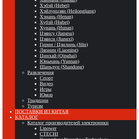
Хэбэй (Hebei)
Хэйлунцзян (Heilongjiang)
Хэнань (Henan)
Хубэй (Hubei)
Хунань (Hunan)
Цзянсу (Jiangsu)
Цзянси (Jiangxi)
Гирин / Цзилинь (Jilin)
Ляонин (Liaoning)
Цинхай (Qinghai)
Юньнань (Yunnan)
Шаньдун (Shandong)
Развлечения
Спорт
Видео
Игры
Юмор
Традиции
Туризм
ПОСТАВКИ ИЗ КИТАЯ
КАТАЛОГ
Каталог производителей электроники
Lipower
CTECHI