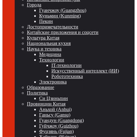
Города
Гуанчжоу (Guangzhou)
Куньмин (Kunming)
Пекин
Достопримечательности
Китайские приложения и соцсети
Культура Китая
Национальная кухня
Наука и техника
Медицина
Технологии
IT-технологии
Искусственный интеллект (ИИ)
Робототехника
Электроника
Образование
Политика
Си Цзиньпин
Провинции Китая
Аньхой (Anhui)
Ганьсу (Gansu)
Гуандун (Guangdong)
Гуйчжоу (Guizhou)
Фуцзянь (Fujian)
Хайнань (Hainan)