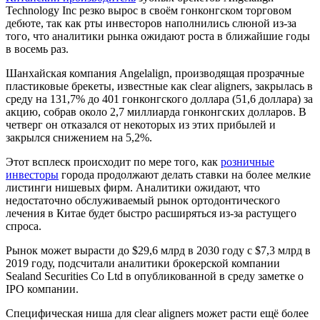
Technology Inc резко вырос в своём гонконгском торговом
дебюте, так как рты инвесторов наполнились слюной из-за
того, что аналитики рынка ожидают роста в ближайшие годы
в восемь раз.
Шанхайская компания Angelalign, производящая прозрачные
пластиковые брекеты, известные как clear aligners, закрылась в
среду на 131,7% до 401 гонконгского доллара (51,6 доллара) за
акцию, собрав около 2,7 миллиарда гонконгских долларов. В
четверг он отказался от некоторых из этих прибылей и
закрылся снижением на 5,2%.
Этот всплеск происходит по мере того, как
розничные
инвесторы
города продолжают делать ставки на более мелкие
листинги нишевых фирм. Аналитики ожидают, что
недостаточно обслуживаемый рынок ортодонтического
лечения в Китае будет быстро расширяться из-за растущего
спроса.
Рынок может вырасти до $29,6 млрд в 2030 году с $7,3 млрд в
2019 году, подсчитали аналитики брокерской компании
Sealand Securities Co Ltd в опубликованной в среду заметке о
IPO компании.
Специфическая ниша для clear aligners может расти ещё более