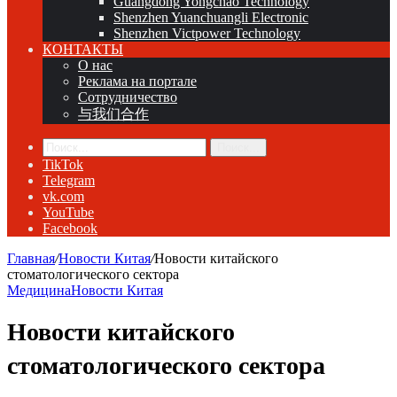
Guangdong Yongchao Technology
Shenzhen Yuanchuangli Electronic
Shenzhen Victpower Technology
КОНТАКТЫ
О нас
Реклама на портале
Сотрудничество
与我们合作
Поиск...
TikTok
Telegram
vk.com
YouTube
Facebook
Главная
/
Новости Китая
/
Новости китайского
стоматологического сектора
Медицина
Новости Китая
Новости китайского
стоматологического сектора