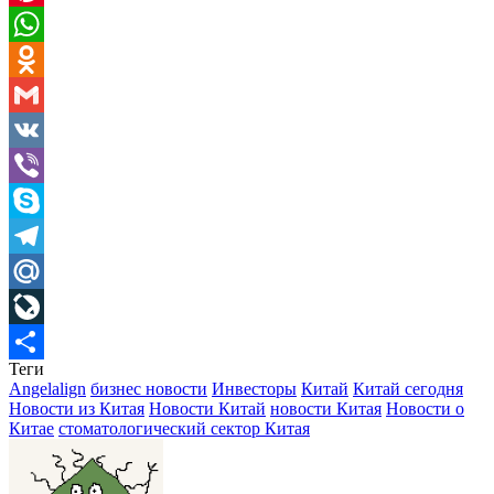
Pinterest
WhatsApp
Odnoklassniki
Gmail
VK
Viber
Skype
Telegram
Mail.Ru
LiveJournal
Теги
Отправить
Angelalign
бизнес новости
Инвесторы
Китай
Китай сегодня
Новости из Китая
Новости Китай
новости Китая
Новости о
Китае
стоматологический сектор Китая