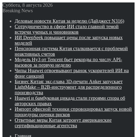
Суббота, 8 августа 2026
Breaking News
Деловые новости Китая за неделю (Дайджест N316)
Сотрудничество в сфере ИИ стало главной темой
встречи ученых и чиновников
ИИ DeepSeek повышает цены после запуска новых
моделей
Пенсионная система Китая сталкивается с проблемой
неактивных счетов
Модель Hy3 от Tencent бьет рекорды по числу API-
вызовов за первую неделю
Чипы Huawei отвоевывают рынок ускорителей ИИ на
фоне санкций
Бизнес Китая: экс-глава 3D-печати Anker запускает
LightMake – B2B-инструмент для распределенного
производства
Huawei и бамбуковая цикада стали героями спора об
авторских правах
Импорт офисной техники спровоцировал запуск новой
процедуры оценки рисков
Ответные меры Китая затронут американские
сертификационные агентства
Главная