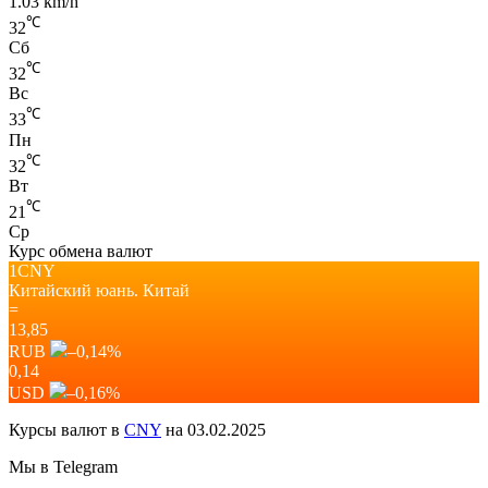
1.03 km/h
℃
32
Сб
℃
32
Вс
℃
33
Пн
℃
32
Вт
℃
21
Ср
Курс обмена валют
1CNY
Китайский юань.
Китай
=
13,85
RUB
–0,14
%
0,14
USD
–0,16
%
Курсы валют в
CNY
на 03.02.2025
Мы в Telegram