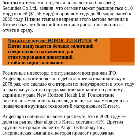
быстрыми темпами, подсчитали аналитики Guosheng
Securities Co Ltd., заявив, что сегмент может расшириться с 10
млрд юаней ($1,56 млрд) в прошлом году до 80 млрд юаней к
2030 году. Низкие темпы внедрения этого метода лечения в
Китае означают больший потенциал роста, писали они в
отчёте в среду.
Читайте и другие НОВОСТИ КИТАЯ
В
Китае выпускается больше облигаций
специального назначения для
стимулирования инвестиций,
стабилизации экономики
Розничные инвесторы с энтузиазмом восприняли IPO
Angelalign: розничная часть дебюта превысила подписку в
2078 раз, что сделало его вторым по популярности в этом году
и сразу же уступило предложению компании по раннему
скринингу рака New Horizon Health Ltd. Гонконгские
листинги замедлились за последние несколько месяцев из-за
подавления крупных технологий материковым Китаем.
Angelalign сообщила в своем проспекте, что в 2020 году её
доля на рынке clear aligner в Китае составит 41%. Другим
крупным игроком является Align Technology Inc.,
американская компания, которая продает прозрачные