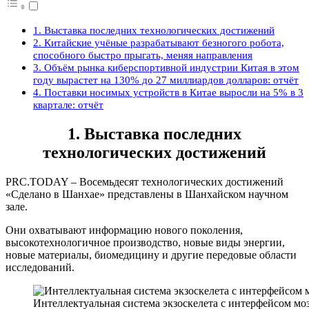
1. Выставка последних технологических достижений
2. Китайские учёные разрабатывают безногого робота,
способного быстро прыгать, меняя направления
3. Объём рынка киберспортивной индустрии Китая в этом
году вырастет на 130% до 27 миллиардов долларов: отчёт
4. Поставки носимых устройств в Китае выросли на 5% в 3
квартале: отчёт
1. Выставка последних
технологических достижений
PRC.TODAY – Восемьдесят технологических достижений
«Сделано в Шанхае» представлены в Шанхайском научном
зале.
Они охватывают информацию нового поколения,
высокотехнологичное производство, новые виды энергии,
новые материалы, биомедицину и другие передовые области
исследований.
Интеллектуальная система экзоскелета с интерфейсом м