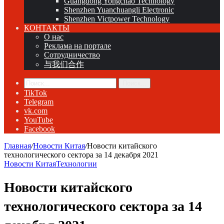
Guangdong Yongchao Technology
Shenzhen Yuanchuangli Electronic
Shenzhen Victpower Technology
КОНТАКТЫ
О нас
Реклама на портале
Сотрудничество
与我们合作
Поиск...
TikTok
Telegram
vk.com
YouTube
Facebook
Главная
/
Новости Китая
/
Новости китайского
технологического сектора за 14 декабря 2021
Новости Китая
Технологии
Новости китайского
технологического сектора за 14