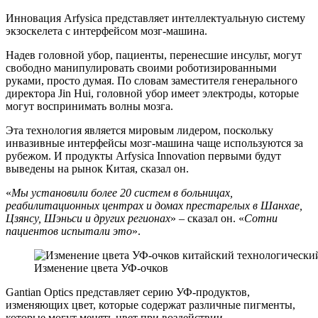
Инновация Arfysica представляет интеллектуальную систему
экзоскелета с интерфейсом мозг-машина.
Надев головной убор, пациенты, перенесшие инсульт, могут
свободно манипулировать своими роботизированными
руками, просто думая. По словам заместителя генерального
директора Jin Hui, головной убор имеет электроды, которые
могут воспринимать волны мозга.
Эта технология является мировым лидером, поскольку
инвазивные интерфейсы мозг-машина чаще используются за
рубежом. И продукты Arfysica Innovation первыми будут
выведены на рынок Китая, сказал он.
«
Мы установили более 20 систем в больницах,
реабилитационных центрах и домах престарелых в Шанхае,
Цзянсу, Шэньси и других регионах
» – сказал он. «
Сотни
пациентов испытали это
».
Изменение цвета УФ-очков
Gantian Optics представляет серию УФ-продуктов,
изменяющих цвет, которые содержат различные пигменты,
которые могут менять цвет при воздействии