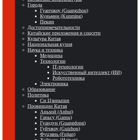
Города
Гуанчжоу (Guangzhou)
Куньмин (Kunming)
Пекин
Достопримечательности
Китайские приложения и соцсети
Культура Китая
Национальная кухня
Наука и техника
Медицина
Технологии
IT-технологии
Искусственный интеллект (ИИ)
Робототехника
Электроника
Образование
Политика
Си Цзиньпин
Провинции Китая
Аньхой (Anhui)
Ганьсу (Gansu)
Гуандун (Guangdong)
Гуйчжоу (Guizhou)
Фуцзянь (Fujian)
Хайнань (Hainan)