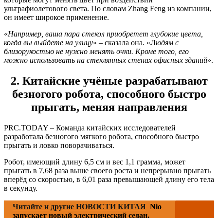
ультрафиолетового света. По словам Zhang Feng из компании,
он имеет широкое применение.
«
Например, ваша пара стекол приобретет глубокие цвета,
когда вы выйдете на улицу
» – сказала она. «Л
юдям с
близорукостью не нужно менять очки. Кроме того, его
можно использовать на стеклянных стенах офисных зданий
».
2. Китайские учёные разрабатывают
безногого робота, способного быстро
прыгать, меняя направления
PRC.TODAY – Команда китайских исследователей
разработала безногого мягкого робота, способного быстро
прыгать и ловко поворачиваться.
Робот, имеющий длину 6,5 см и вес 1,1 грамма, может
прыгать в 7,68 раза выше своего роста и непрерывно прыгать
вперёд со скоростью, в 6,01 раза превышающей длину его тела
в секунду.
Читайте и другие НОВОСТИ КИТАЯ
Nio
запускает новый электрический седан,