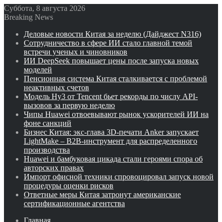
Суббота, 8 августа 2026
Breaking News
Деловые новости Китая за неделю (Дайджест N316)
Сотрудничество в сфере ИИ стало главной темой
встречи ученых и чиновников
ИИ DeepSeek повышает цены после запуска новых
моделей
Пенсионная система Китая сталкивается с проблемой
неактивных счетов
Модель Hy3 от Tencent бьет рекорды по числу API-
вызовов за первую неделю
Чипы Huawei отвоевывают рынок ускорителей ИИ на
фоне санкций
Бизнес Китая: экс-глава 3D-печати Anker запускает
LightMake – B2B-инструмент для распределенного
производства
Huawei и бамбуковая цикада стали героями спора об
авторских правах
Импорт офисной техники спровоцировал запуск новой
процедуры оценки рисков
Ответные меры Китая затронут американские
сертификационные агентства
Главная