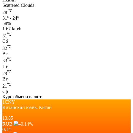
Scattered Clouds
℃
28
31º - 24º
58%
1.67 km/h
℃
31
Сб
℃
32
Вс
℃
33
Пн
℃
29
Вт
℃
21
Ср
Курс обмена валют
1CNY
Китайский юань.
Китай
=
13,85
RUB
–0,14
%
0,14