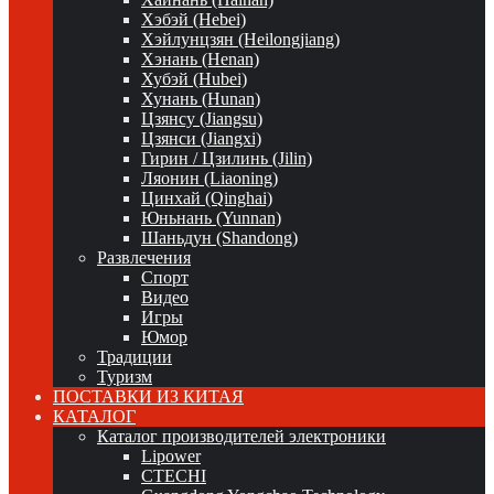
Хэбэй (Hebei)
Хэйлунцзян (Heilongjiang)
Хэнань (Henan)
Хубэй (Hubei)
Хунань (Hunan)
Цзянсу (Jiangsu)
Цзянси (Jiangxi)
Гирин / Цзилинь (Jilin)
Ляонин (Liaoning)
Цинхай (Qinghai)
Юньнань (Yunnan)
Шаньдун (Shandong)
Развлечения
Спорт
Видео
Игры
Юмор
Традиции
Туризм
ПОСТАВКИ ИЗ КИТАЯ
КАТАЛОГ
Каталог производителей электроники
Lipower
CTECHI