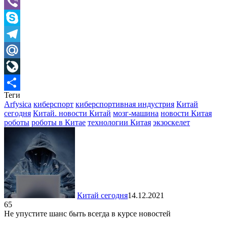
VK
Viber
Skype
Telegram
Mail.Ru
LiveJournal
Теги
Отправить
Arfysica
киберспорт
киберспортивная индустрия
Китай
сегодня
Китай. новости Китай
мозг-машина
новости Китая
роботы
роботы в Китае
технологии Китая
экзоскелет
Китай сегодня
14.12.2021
65
Не упустите шанс быть всегда в курсе новостей