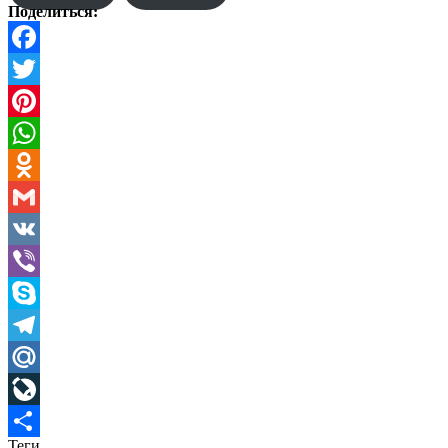
Поделиться:
Facebook
Twitter
Pinterest
WhatsApp
Odnoklassniki
Gmail
VK
Viber
Skype
Telegram
Mail.Ru
LiveJournal
Теги