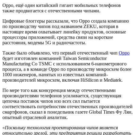
Oppo, ещё один китайский гигант мобильных телефонов
также продвигается с отечественными чипами.
Цифровые блоггеры рассказали, что Oppo создала компанию
по производству чипов под названием ZEKU, которая в
настоящее время охватывает линейку продуктов, основные
процессоры приложений, средства связи на короткие
расстояния, модемы 5G и радиочастоты.
Также было объявлено, что первый отечественный чип
Oppo
будет изготовлен компанией Taiwan Semiconductor
Manufacturing Co TSMC с использованием 6-нанометрового
процесса, а в команде Oppo по производству микросхем более
1000 инженеров, нанятых из известных компаний-
производителей микросхем, включая HiSilicon и Mediatek.
По мере того как конкуренция между отечественными
производителями телефонов усиливается, существующая
цепочка поставок чипов изо всех сил пытается
соответствовать потребностям отечественных производителей
смартфонов, сказал в понедельник газете Global Times Фу Лян,
опытный отраслевой аналитик.
«
Поскольку технология проектирования чипов является
относительно зрелой, эти предприятия решили разработать