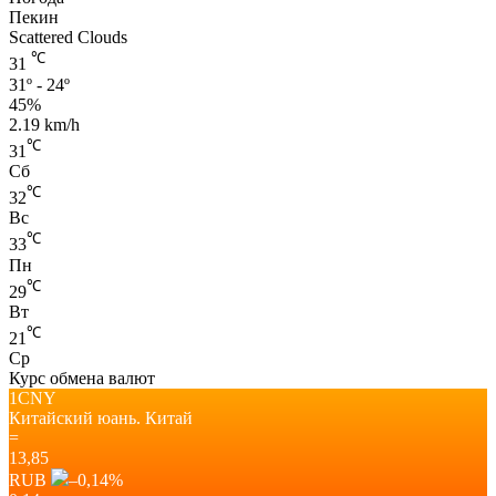
Пекин
Scattered Clouds
℃
31
31º - 24º
45%
2.19 km/h
℃
31
Сб
℃
32
Вс
℃
33
Пн
℃
29
Вт
℃
21
Ср
Курс обмена валют
1CNY
Китайский юань.
Китай
=
13,85
RUB
–0,14
%