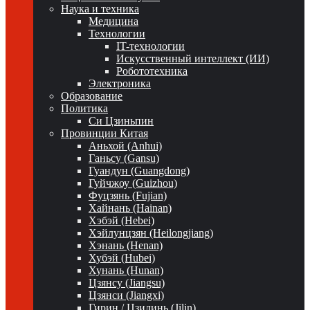
Наука и техника
Медицина
Технологии
IT-технологии
Искусственный интеллект (ИИ)
Робототехника
Электроника
Образование
Политика
Си Цзиньпин
Провинции Китая
Аньхой (Anhui)
Ганьсу (Gansu)
Гуандун (Guangdong)
Гуйчжоу (Guizhou)
Фуцзянь (Fujian)
Хайнань (Hainan)
Хэбэй (Hebei)
Хэйлунцзян (Heilongjiang)
Хэнань (Henan)
Хубэй (Hubei)
Хунань (Hunan)
Цзянсу (Jiangsu)
Цзянси (Jiangxi)
Гирин / Цзилинь (Jilin)