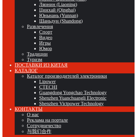
Ляонин (Liaoning)
Цинхай (Qinghai)
Юньнань (Yunnan)
Шаньдун (Shandong)
Развлечения
Спорт
Видео
Игры
Юмор
Традиции
Туризм
ПОСТАВКИ ИЗ КИТАЯ
КАТАЛОГ
Каталог производителей электроники
Lipower
CTECHI
Guangdong Yongchao Technology
Shenzhen Yuanchuangli Electronic
Shenzhen Victpower Technology
КОНТАКТЫ
О нас
Реклама на портале
Сотрудничество
与我们合作