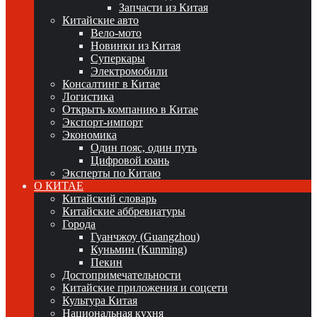
Запчасти из Китая
Китайские авто
Вело-мото
Новинки из Китая
Суперкары
Электромобили
Консалтинг в Китае
Логистика
Открыть компанию в Китае
Экспорт-импорт
Экономика
Один пояс, один путь
Цифровой юань
Эксперты по Китаю
О КИТАЕ
Китайский словарь
Китайские аббревиатуры
Города
Гуанчжоу (Guangzhou)
Куньмин (Kunming)
Пекин
Достопримечательности
Китайские приложения и соцсети
Культура Китая
Национальная кухня