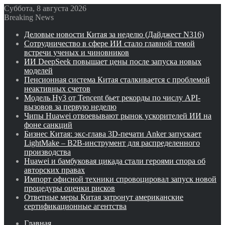
Суббота, 8 августа 2026
Breaking News
Деловые новости Китая за неделю (Дайджест N316)
Сотрудничество в сфере ИИ стало главной темой
встречи ученых и чиновников
ИИ DeepSeek повышает цены после запуска новых
моделей
Пенсионная система Китая сталкивается с проблемой
неактивных счетов
Модель Hy3 от Tencent бьет рекорды по числу API-
вызовов за первую неделю
Чипы Huawei отвоевывают рынок ускорителей ИИ на
фоне санкций
Бизнес Китая: экс-глава 3D-печати Anker запускает
LightMake – B2B-инструмент для распределенного
производства
Huawei и бамбуковая цикада стали героями спора об
авторских правах
Импорт офисной техники спровоцировал запуск новой
процедуры оценки рисков
Ответные меры Китая затронут американские
сертификационные агентства
Главная