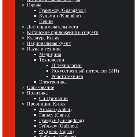
Города
Гуанчжоу (Guangzhou)
Куньмин (Kunming)
Пекин
Достопримечательности
Китайские приложения и соцсети
Культура Китая
Национальная кухня
Наука и техника
Медицина
Технологии
IT-технологии
Искусственный интеллект (ИИ)
Робототехника
Электроника
Образование
Политика
Си Цзиньпин
Провинции Китая
Аньхой (Anhui)
Ганьсу (Gansu)
Гуандун (Guangdong)
Гуйчжоу (Guizhou)
Фуцзянь (Fujian)
Хайнань (Hainan)