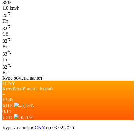
86%
1.8 km/h
℃
26
Пт
℃
32
Сб
℃
32
Вс
℃
33
Пн
℃
32
Вт
Курс обмена валют
1CNY
Китайский юань.
Китай
=
13,85
RUB
–0,14
%
0,14
USD
–0,16
%
Курсы валют в
CNY
на 03.02.2025