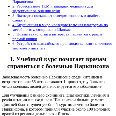
Паркинсона
2. Расчесывание ТКМ и западная медицина для
эффективного лечения кожи
3. Эксперты повышают осведомленность о диабете и
слепоте
4. Крупнейшая в мире исследовательская платформа по
метаболизму, созданная в Шанхае
5. Новые технологии в интересах пациентов с раком
прямой кишки
6. Устройство шанхайского производства, ключ к лечению
мозгового инсульта
1. Учебный курс помогает врачам
справиться с болезнью Паркинсона
Заболеваемость болезнью Паркинсона среди китайцев в
возрасте старше 55 лет составляет 1 процент, и у большего
числа молодых людей диагностируется это заболевание.
Для улучшения раннего скрининга, диагностики, лечения и
реабилитации в выходные в Шанхайской больнице мозга
Донглей был запущен учебный курс по лечению болезни
Паркинсона, в котором приняли участие около 100 молодых
врачей из региона дельты реки Янцзы.