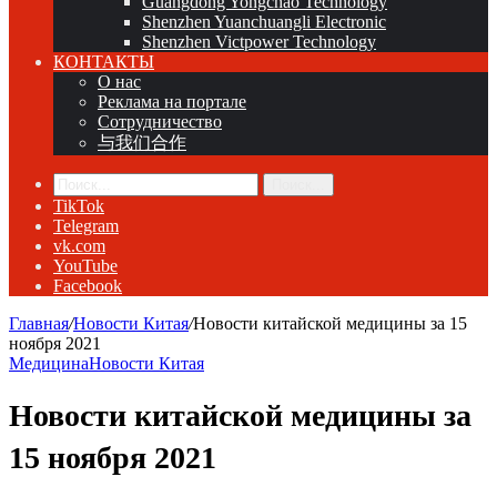
Guangdong Yongchao Technology
Shenzhen Yuanchuangli Electronic
Shenzhen Victpower Technology
КОНТАКТЫ
О нас
Реклама на портале
Сотрудничество
与我们合作
Поиск...
TikTok
Telegram
vk.com
YouTube
Facebook
Главная
/
Новости Китая
/
Новости китайской медицины за 15
ноября 2021
Медицина
Новости Китая
Новости китайской медицины за
15 ноября 2021