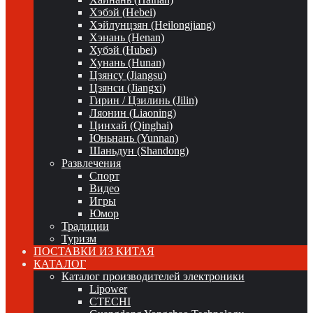
Хэбэй (Hebei)
Хэйлунцзян (Heilongjiang)
Хэнань (Henan)
Хубэй (Hubei)
Хунань (Hunan)
Цзянсу (Jiangsu)
Цзянси (Jiangxi)
Гирин / Цзилинь (Jilin)
Ляонин (Liaoning)
Цинхай (Qinghai)
Юньнань (Yunnan)
Шаньдун (Shandong)
Развлечения
Спорт
Видео
Игры
Юмор
Традиции
Туризм
ПОСТАВКИ ИЗ КИТАЯ
КАТАЛОГ
Каталог производителей электроники
Lipower
CTECHI