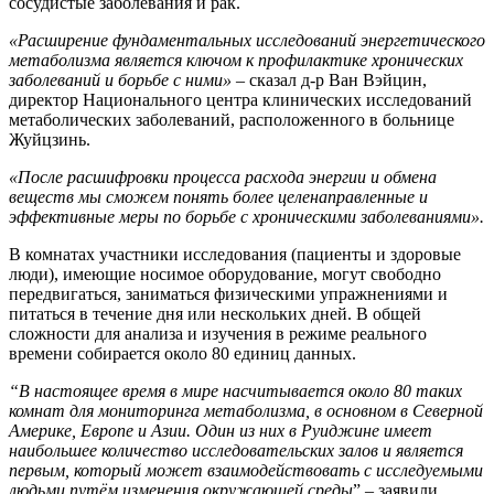
сосудистые заболевания и рак.
«Расширение фундаментальных исследований энергетического
метаболизма является ключом к профилактике хронических
заболеваний и борьбе с ними»
– сказал д-р Ван Вэйцин,
директор Национального центра клинических исследований
метаболических заболеваний, расположенного в больнице
Жуйцзинь.
«После расшифровки процесса расхода энергии и обмена
веществ мы сможем понять более целенаправленные и
эффективные меры по борьбе с хроническими заболеваниями».
В комнатах участники исследования (пациенты и здоровые
люди), имеющие носимое оборудование, могут свободно
передвигаться, заниматься физическими упражнениями и
питаться в течение дня или нескольких дней. В общей
сложности для анализа и изучения в режиме реального
времени собирается около 80 единиц данных.
“В настоящее время в мире насчитывается около 80 таких
комнат для мониторинга метаболизма, в основном в Северной
Америке, Европе и Азии. Один из них в Руиджине имеет
наибольшее количество исследовательских залов и является
первым, который может взаимодействовать с исследуемыми
людьми путём изменения окружающей среды
” – заявили