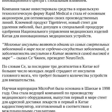
инновационного центра с глобальным влиянием.
Компания также инвестировала средства в израильскую
технологическую фирму Rapid Medical и стала её основным
акционером для оптимизации своих производственных
линий. Ключевой продукт Tigertriever, новый стент для
удаления эмболий, был допущен к специальной процедуре
одобрения Национального управления медицинских изделий
Китая для инновационных медицинских устройств.
“Мозговые инсульты являются одними из самых смертельных
заболеваний в мире после сердечно-сосудистых заболеваний, а
заболеваемость инсультом в Китае является самой высокой в
мире”
– сказал Се Чжиен, президент NeuroTech.
По словам Се, за последние три десятилетия в Китае всё
большее число молодых людей страдают от инсультов
головного мозга, что требует большего количества устройств
для вмешательства.
Научная корпорация MicroPort была основана в Шанхае в 1998
году. Она стала ведущей компанией по производству
медицинского оборудования, выпустив первый в мире стент
для адресной доставки лекарств и первый в Китае
кардиостимулятор, изготовленный в соответствии с
международными стандартами.