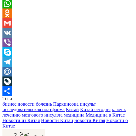
Pinterest
WhatsApp
Odnoklassniki
Gmail
VK
Viber
Skype
Telegram
Mail.Ru
LiveJournal
Теги
Отправить
бизнес новости
болезнь Паркинсона
инсульт
исследовательская платформа
Китай
Китай сегодня
ключ к
лечению мозгового инсульта
медицина
Медицина в Китае
Новости из Китая
Новости Китай
новости Китая
Новости о
Китае