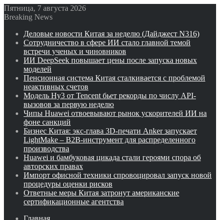
Пятница, 7 августа 2026
Breaking News
Деловые новости Китая за неделю (Дайджест N316)
Сотрудничество в сфере ИИ стало главной темой
встречи ученых и чиновников
ИИ DeepSeek повышает цены после запуска новых
моделей
Пенсионная система Китая сталкивается с проблемой
неактивных счетов
Модель Hy3 от Tencent бьет рекорды по числу API-
вызовов за первую неделю
Чипы Huawei отвоевывают рынок ускорителей ИИ на
фоне санкций
Бизнес Китая: экс-глава 3D-печати Anker запускает
LightMake – B2B-инструмент для распределенного
производства
Huawei и бамбуковая цикада стали героями спора об
авторских правах
Импорт офисной техники спровоцировал запуск новой
процедуры оценки рисков
Ответные меры Китая затронут американские
сертификационные агентства
Главная