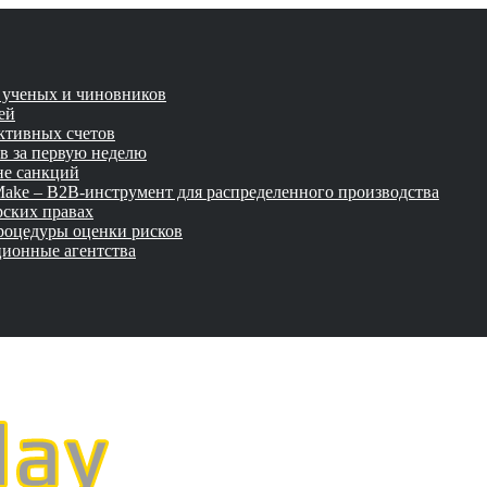
и ученых и чиновников
ей
активных счетов
ов за первую неделю
не санкций
tMake – B2B-инструмент для распределенного производства
рских правах
роцедуры оценки рисков
ционные агентства