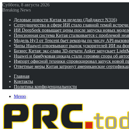
Суббота, 8 августа 2026
Breaking News
Деловые новости Китая за неделю (Дайджест N316)
Сотрудничество в сфере ИИ стало главной темой встреч
ИИ DeepSeek повышает цены после запуска новых модел
Пенсионная система Китая сталкивается с проблемой не
Модель Hy3 от Tencent бьет рекорды по числу API-вызов
Чипы Huawei отвоевывают рынок ускорителей ИИ на фо
Бизнес Китая: экс-глава 3D-печати Anker запускает Ligh
Huawei и бамбуковая цикада стали героями спора об авто
Импорт офисной техники спровоцировал запуск новой п
Ответные меры Китая затронут американские сертифика
Главная
Контакты
Политика конфиденциальности
Меню