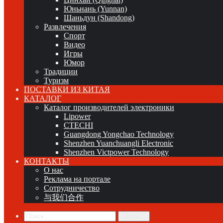
Юньнань (Yunnan)
Шаньдун (Shandong)
Развлечения
Спорт
Видео
Игры
Юмор
Традиции
Туризм
ПОСТАВКИ ИЗ КИТАЯ
КАТАЛОГ
Каталог производителей электроники
Lipower
CTECHI
Guangdong Yongchao Technology
Shenzhen Yuanchuangli Electronic
Shenzhen Victpower Technology
КОНТАКТЫ
О нас
Реклама на портале
Сотрудничество
与我们合作
Поиск...