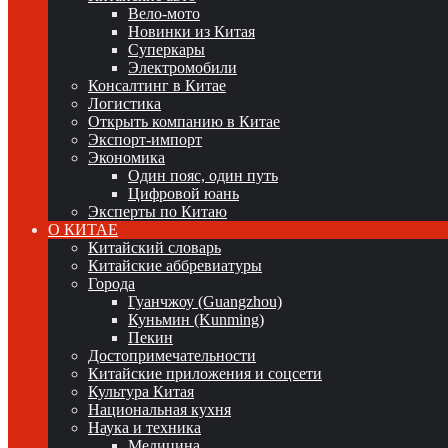
Вело-мото
Новинки из Китая
Суперкары
Электромобили
Консалтинг в Китае
Логистика
Открыть компанию в Китае
Экспорт-импорт
Экономика
Один пояс, один путь
Цифровой юань
Эксперты по Китаю
О КИТАЕ
Китайский словарь
Китайские аббревиатуры
Города
Гуанчжоу (Guangzhou)
Куньмин (Kunming)
Пекин
Достопримечательности
Китайские приложения и соцсети
Культура Китая
Национальная кухня
Наука и техника
Медицина