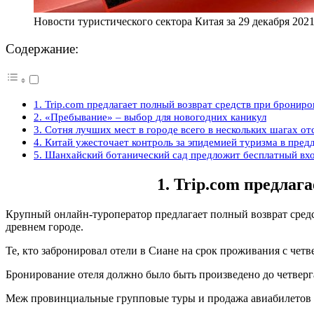
Новости туристического сектора Китая за 29 декабря 202
Содержание:
1. Trip.com предлагает полный возврат средств при брониро
2. «Пребывание» – выбор для новогодних каникул
3. Сотня лучших мест в городе всего в нескольких шагах от
4. Китай ужесточает контроль за эпидемией туризма в пред
5. Шанхайский ботанический сад предложит бесплатный вх
1. Trip.com предлаг
Крупный онлайн-туроператор предлагает полный возврат сред
древнем городе.
Те, кто забронировал отели в Сиане на срок проживания с четве
Бронирование отеля должно было быть произведено до четверга
Меж провинциальные групповые туры и продажа авиабилетов 