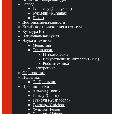
Города
Гуанчжоу (Guangzhou)
Куньмин (Kunming)
Пекин
Достопримечательности
Китайские приложения и соцсети
Культура Китая
Национальная кухня
Наука и техника
Медицина
Технологии
IT-технологии
Искусственный интеллект (ИИ)
Робототехника
Электроника
Образование
Политика
Си Цзиньпин
Провинции Китая
Аньхой (Anhui)
Ганьсу (Gansu)
Гуандун (Guangdong)
Гуйчжоу (Guizhou)
Фуцзянь (Fujian)
Хайнань (Hainan)