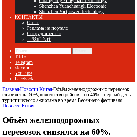
Guangdong Yongchao Technology
Shenzhen Yuanchuangli Electronic
Shenzhen Victpower Technology
КОНТАКТЫ
О нас
Реклама на портале
Сотрудничество
与我们合作
Поиск...
TikTok
Telegram
vk.com
YouTube
Facebook
Главная
/
Новости Китая
/
Объём железнодорожных перевозок
снизился на 60%, количество рейсов – на 40% в первый день
туристического ажиотажа во время Весеннего фестиваля
Новости Китая
Объём железнодорожных
перевозок снизился на 60%,