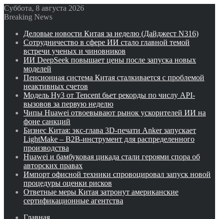
Суббота, 8 августа 2026
Breaking News
Деловые новости Китая за неделю (Дайджест N316)
Сотрудничество в сфере ИИ стало главной темой
встречи ученых и чиновников
ИИ DeepSeek повышает цены после запуска новых
моделей
Пенсионная система Китая сталкивается с проблемой
неактивных счетов
Модель Hy3 от Tencent бьет рекорды по числу API-
вызовов за первую неделю
Чипы Huawei отвоевывают рынок ускорителей ИИ на
фоне санкций
Бизнес Китая: экс-глава 3D-печати Anker запускает
LightMake – B2B-инструмент для распределенного
производства
Huawei и бамбуковая цикада стали героями спора об
авторских правах
Импорт офисной техники спровоцировал запуск новой
процедуры оценки рисков
Ответные меры Китая затронут американские
сертификационные агентства
Главная