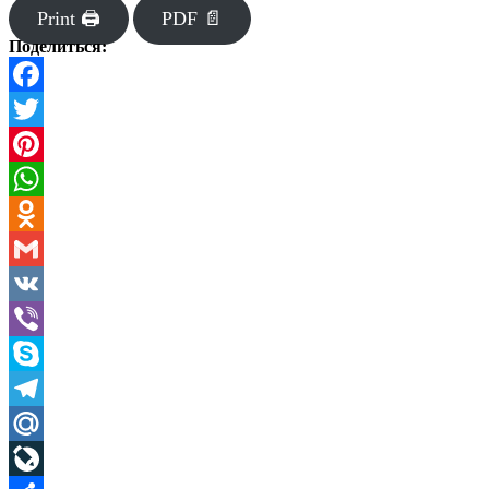
Print 🖨
PDF 📄
Поделиться:
Facebook
Twitter
Pinterest
WhatsApp
Odnoklassniki
Gmail
VK
Viber
Skype
Telegram
Mail.Ru