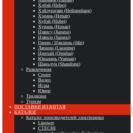
Хэбэй (Hebei)
Хэйлунцзян (Heilongjiang)
Хэнань (Henan)
Хубэй (Hubei)
Хунань (Hunan)
Цзянсу (Jiangsu)
Цзянси (Jiangxi)
Гирин / Цзилинь (Jilin)
Ляонин (Liaoning)
Цинхай (Qinghai)
Юньнань (Yunnan)
Шаньдун (Shandong)
Развлечения
Спорт
Видео
Игры
Юмор
Традиции
Туризм
ПОСТАВКИ ИЗ КИТАЯ
КАТАЛОГ
Каталог производителей электроники
Lipower
CTECHI