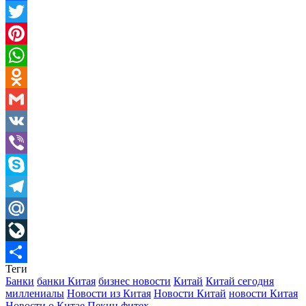
Facebook
Twitter
Pinterest
WhatsApp
Odnoklassniki
Gmail
VK
Viber
Skype
Telegram
Mail.Ru
LiveJournal
Теги
Отправить
Банки
банки Китая
бизнес новости
Китай
Китай сегодня
миллениалы
Новости из Китая
Новости Китай
новости Китая
Новости о Китае
Пекин
фитех