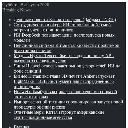
Суббота, 8 августа 2026
Breaking News
Деловые новости Китая за неделю (Дайджест N316)
Сотрудничество в сфере ИИ стало главной темой
встречи ученых и чиновников
ИИ DeepSeek повышает цены после запуска новых
моделей
Пенсионная система Китая сталкивается с проблемой
неактивных счетов
Модель Hy3 от Tencent бьет рекорды по числу API-
вызовов за первую неделю
Чипы Huawei отвоевывают рынок ускорителей ИИ на
фоне санкций
Бизнес Китая: экс-глава 3D-печати Anker запускает
LightMake – B2B-инструмент для распределенного
производства
Huawei и бамбуковая цикада стали героями спора об
авторских правах
Импорт офисной техники спровоцировал запуск новой
процедуры оценки рисков
Ответные меры Китая затронут американские
сертификационные агентства
Главная