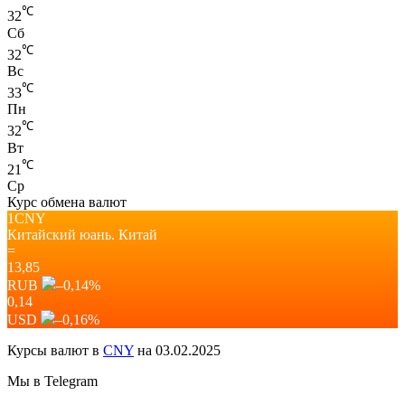
℃
32
Сб
℃
32
Вс
℃
33
Пн
℃
32
Вт
℃
21
Ср
Курс обмена валют
1CNY
Китайский юань.
Китай
=
13,85
RUB
–0,14
%
0,14
USD
–0,16
%
Курсы валют в
CNY
на 03.02.2025
Мы в Telegram