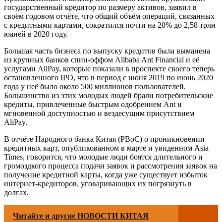
государственный кредитор по размеру активов, заявил в
своём годовом отчёте, что общий объём операций, связанных
с кредитными картами, сократился почти на 20% до 2,58 трлн
юаней в 2020 году.
Большая часть бизнеса по выпуску кредитов была выманена
из крупных банков спин-оффом Alibaba Ant Financial и её
услугами AliPay, которые показали в проспекте своего теперь
остановленного IPO, что в период с июня 2019 по июнь 2020
года у неё было около 500 миллионов пользователей.
Большинство из этих молодых людей брали потребительские
кредиты, привлеченные быстрым одобрением Ant и
мгновенной доступностью и вездесущим присутствием
AliPay.
В отчёте Народного банка Китая (PBoC) о проникновении
кредитных карт, опубликованном в марте и увиденном Asia
Times, говорится, что молодые люди боятся длительного и
громоздкого процесса подачи заявок и рассмотрения заявок на
получение кредитной карты, когда уже существует избыток
интернет-кредиторов, уговаривающих их погрязнуть в
долгах.
Читайте и другие НОВОСТИ КИТАЯ