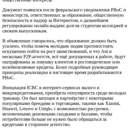
Документ появился после февральского уведомления PBoC и
министерств, ответственных за образование, общественную
безопасность и надзор за Интернетом, о дальнейшем
регулировании онлайн-выдачи долгов студентам колледжей и
свежим выпускникам.
В объявлении говорилось, что образование должно быть
усилено, чтобы помочь молодым людям противостоять
искушению пойти на рост заимствований, и что Ant и
несколько P2P-агентств, всё ещё допущенных к работе, будут
оштрафованы за ловушку клиентов в ростовщические или
возобновляемые кредиты. Более подробные руководящие
принципы реализации в настоящее время разрабатываются
PBoC.
Инициация ICBC в интернет-сервисах малого и
микрокредитования, приобрела популярность среди молодых
транжир. Он был запущен в партнёрстве с некоторыми
популярными брендами и торговцами, такими как Xiaomi,
Huawei, Lenovo и Uniqlo, с возможностью рассрочки,
мгновенными денежными скидками и баллами, чтобы
потребителям больше не нужно было обращаться за
кредитами в стороннее агентство.