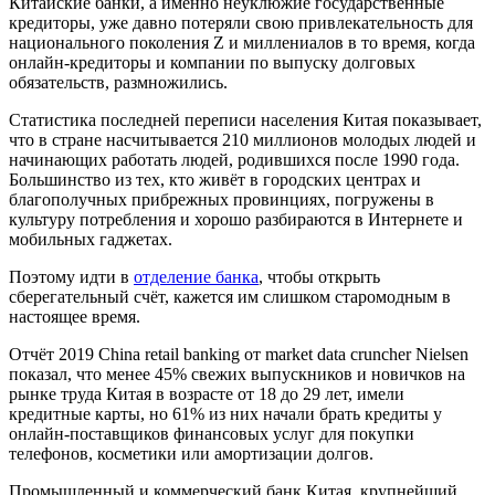
Китайские банки, а именно неуклюжие государственные
кредиторы, уже давно потеряли свою привлекательность для
национального поколения Z и миллениалов в то время, когда
онлайн-кредиторы и компании по выпуску долговых
обязательств, размножились.
Статистика последней переписи населения Китая показывает,
что в стране насчитывается 210 миллионов молодых людей и
начинающих работать людей, родившихся после 1990 года.
Большинство из тех, кто живёт в городских центрах и
благополучных прибрежных провинциях, погружены в
культуру потребления и хорошо разбираются в Интернете и
мобильных гаджетах.
Поэтому идти в
отделение банка
, чтобы открыть
сберегательный счёт, кажется им слишком старомодным в
настоящее время.
Отчёт 2019 China retail banking от market data cruncher Nielsen
показал, что менее 45% свежих выпускников и новичков на
рынке труда Китая в возрасте от 18 до 29 лет, имели
кредитные карты, но 61% из них начали брать кредиты у
онлайн-поставщиков финансовых услуг для покупки
телефонов, косметики или амортизации долгов.
Промышленный и коммерческий банк Китая, крупнейший