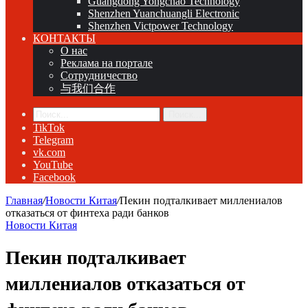
Guangdong Yongchao Technology
Shenzhen Yuanchuangli Electronic
Shenzhen Victpower Technology
КОНТАКТЫ
О нас
Реклама на портале
Сотрудничество
与我们合作
Поиск...
TikTok
Telegram
vk.com
YouTube
Facebook
Главная
/
Новости Китая
/
Пекин подталкивает миллениалов
отказаться от финтеха ради банков
Новости Китая
Пекин подталкивает
миллениалов отказаться от