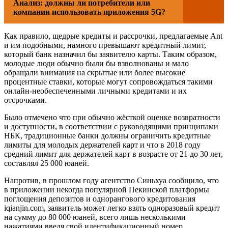
Анализ: должны ли потребители или
компании использовать приложения 5G?
Как правило, щедрые кредиты и рассрочки, предлагаемые Ant
и им подобными, намного превышают кредитный лимит,
который банк назначил бы заявителю карты. Таким образом,
молодые люди обычно были бы взволнованы и мало
обращали внимания на скрытые или более высокие
процентные ставки, которые могут сопровождаться такими
онлайн-необеспеченными личными кредитами и их
отсрочками.
Было отмечено что при обычно жёсткой оценке возвратности
и доступности, в соответствии с руководящими принципами
НБК, традиционные банки должны ограничить кредитные
лимиты для молодых держателей карт и что в 2018 году
средний лимит для держателей карт в возрасте от 21 до 30 лет,
составлял 25 000 юаней.
Напротив, в прошлом году агентство Синьхуа сообщило, что
в приложении некогда популярной Пекинской платформы
поглощения депозитов и однорангового кредитования
iqianjin.com, заявитель может легко взять одноразовый кредит
на сумму до 80 000 юаней, всего лишь несколькими
нажатиями введя свой идентификационный номер,