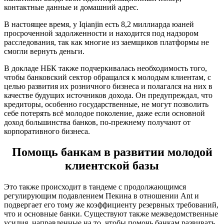
контактные данные и домашний адрес.
В настоящее время, у Iqianjin есть 8,2 миллиарда юаней
просроченной задолженности и находится под надзором
расследования, так как многие из заемщиков платформы не
смогли вернуть деньги.
В докладе НБК также подчеркивалась необходимость того,
чтобы банковский сектор обращался к молодым клиентам, с
целью развития их розничного бизнеса и полагался на них в
качестве будущих источников дохода. Он предупреждал, что
кредиторы, особенно государственные, не могут позволить
себе потерять всё молодое поколение, даже если основной
доход большинства банков, по-прежнему получают от
корпоративного бизнеса.
Помощь банкам в развитии молодой
клиентской базы
Это также происходит в тандеме с продолжающимся
регулирующим подавлением Пекина в отношении Ant и
подвергает его тому же коэффициенту резервных требований,
что и основные банки. Существуют также межведомственные
усилия, направленные на то, чтобы помочь банкам развивать