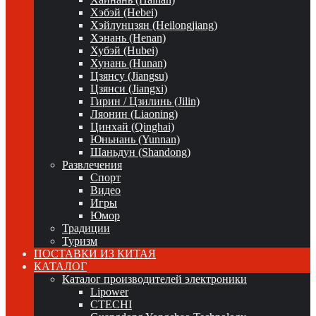
Хэбэй (Hebei)
Хэйлунцзян (Heilongjiang)
Хэнань (Henan)
Хубэй (Hubei)
Хунань (Hunan)
Цзянсу (Jiangsu)
Цзянси (Jiangxi)
Гирин / Цзилинь (Jilin)
Ляонин (Liaoning)
Цинхай (Qinghai)
Юньнань (Yunnan)
Шаньдун (Shandong)
Развлечения
Спорт
Видео
Игры
Юмор
Традиции
Туризм
ПОСТАВКИ ИЗ КИТАЯ
КАТАЛОГ
Каталог производителей электроники
Lipower
CTECHI