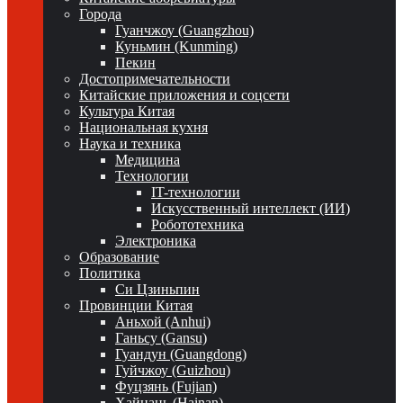
Города
Гуанчжоу (Guangzhou)
Куньмин (Kunming)
Пекин
Достопримечательности
Китайские приложения и соцсети
Культура Китая
Национальная кухня
Наука и техника
Медицина
Технологии
IT-технологии
Искусственный интеллект (ИИ)
Робототехника
Электроника
Образование
Политика
Си Цзиньпин
Провинции Китая
Аньхой (Anhui)
Ганьсу (Gansu)
Гуандун (Guangdong)
Гуйчжоу (Guizhou)
Фуцзянь (Fujian)
Хайнань (Hainan)