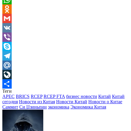
WhatsApp
Odnoklassniki
Gmail
VK
Viber
Skype
Telegram
Mail.Ru
LiveJournal
Теги
Отправить
APEC
BRICS
RCEP
RCEP FTA
бизнес новости
Китай
Китай
сегодня
Новости из Китая
Новости Китай
Новости о Китае
Саммит
Си Цзиньпин
экономика
Экономика Китая