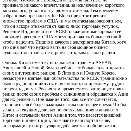
произвело никакого впечатления, за исключением короткого
запоздалого, усталого и угрюмого эпизода. Тем временем
избранному президенту Joe Biden предстоит решить
множество проблем в США, и мы считаем маловероятным,
что он вскоре откажется от каких-либо торговых уступок.
Решение Индии выйти из RCEP также минимизировало её
влияние в регионе. США могут приложить больше усилий,
чтобы нацелить Индию в качестве альтернативы Китаю, хотя
это означает что нужно взять на себя мощное бизнес-
руководство страны, не стремясь открывать свои рынки.
Однако Китай вместе с остальными странами ASEAN,
Австралией и Новой Зеландией делает больше для открытия
своих внутренних рынков. В Японию и Южную Корею,
несмотря на взятые ими обязательства по RCEP, традиционно
было трудно проникнуть, и, возможно, по-прежнему трудно
получить доступ. Россия тем временем отчаянно ищет новые
рынки после своих проблем с санкциями и обращается к Азии
для их решения. Понимание того, как все это сочетается,
становится всё более важным в этом настоящее время. Чтобы
узнать о текущих деловых новостях, мнениях и анализе о
Китае и остальной части Азии в том, что касается внешней
торговли и инвестиций, посещайте наш портал чаще,
информация у нас регулярно добавляется и обновляется.