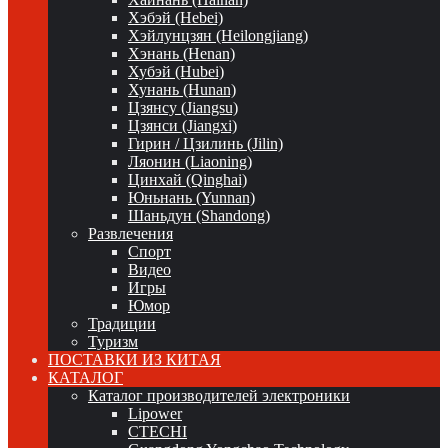
Хэбэй (Hebei)
Хэйлунцзян (Heilongjiang)
Хэнань (Henan)
Хубэй (Hubei)
Хунань (Hunan)
Цзянсу (Jiangsu)
Цзянси (Jiangxi)
Гирин / Цзилинь (Jilin)
Ляонин (Liaoning)
Цинхай (Qinghai)
Юньнань (Yunnan)
Шаньдун (Shandong)
Развлечения
Спорт
Видео
Игры
Юмор
Традиции
Туризм
ПОСТАВКИ ИЗ КИТАЯ
КАТАЛОГ
Каталог производителей электроники
Lipower
CTECHI