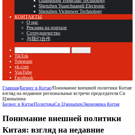
Guangdong Yongchao Technology
Shenzhen Yuanchuangli Electronic
Shenzhen Victpower Technology
КОНТАКТЫ
О нас
Реклама на портале
Сотрудничество
与我们合作
Поиск...
TikTok
Telegram
vk.com
YouTube
Facebook
Главная
/
Бизнес в Китае
/
Понимание внешней политики Китая:
взгляд на недавние региональные встречи председателя Си
Цзиньпина
Бизнес в Китае
Политика
Си Цзиньпин
Экономика Китая
Понимание внешней политики
Китая: взгляд на недавние