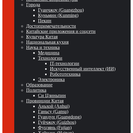
Города
Гуанчжоу (Guangzhou)
Куньмин (Kunming)
Пекин
Достопримечательности
Китайские приложения и соцсети
Культура Китая
Национальная кухня
Наука и техника
Медицина
Технологии
IT-технологии
Искусственный интеллект (ИИ)
Робототехника
Электроника
Образование
Политика
Си Цзиньпин
Провинции Китая
Аньхой (Anhui)
Ганьсу (Gansu)
Гуандун (Guangdong)
Гуйчжоу (Guizhou)
Фуцзянь (Fujian)
Хайнань (Hainan)