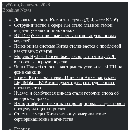
Суббота, 8 августа 2026
Breaking News
Деловые новости Китая за неделю (Дайджест N316)
Сотрудничество в сфере ИИ стало главной темой
встречи ученых и чиновников
ИИ DeepSeek повышает цены после запуска новых
моделей
Пенсионная система Китая сталкивается с проблемой
неактивных счетов
Модель Hy3 от Tencent бьет рекорды по числу API-
вызовов за первую неделю
Чипы Huawei отвоевывают рынок ускорителей ИИ на
фоне санкций
Бизнес Китая: экс-глава 3D-печати Anker запускает
LightMake – B2B-инструмент для распределенного
производства
Huawei и бамбуковая цикада стали героями спора об
авторских правах
Импорт офисной техники спровоцировал запуск новой
процедуры оценки рисков
Ответные меры Китая затронут американские
сертификационные агентства
Главная