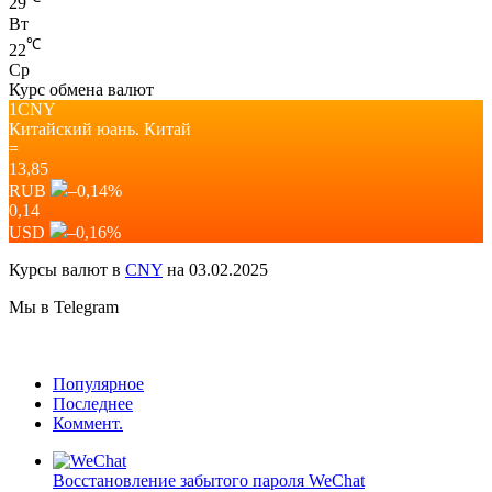
29
Вт
℃
22
Ср
Курс обмена валют
1CNY
Китайский юань.
Китай
=
13,85
RUB
–0,14
%
0,14
USD
–0,16
%
Курсы валют в
CNY
на 03.02.2025
Мы в Telegram
Популярное
Последнее
Коммент.
Восстановление забытого пароля WeChat