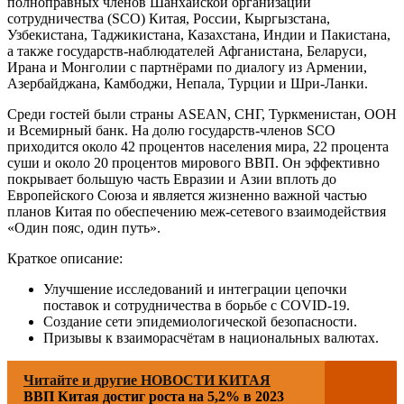
полноправных членов Шанхайской организации
сотрудничества (SCO) Китая, России, Кыргызстана,
Узбекистана, Таджикистана, Казахстана, Индии и Пакистана,
а также государств-наблюдателей Афганистана, Беларуси,
Ирана и Монголии с партнёрами по диалогу из Армении,
Азербайджана, Камбоджи, Непала, Турции и Шри-Ланки.
Среди гостей были страны ASEAN, СНГ, Туркменистан, ООН
и Всемирный банк. На долю государств-членов SCO
приходится около 42 процентов населения мира, 22 процента
суши и около 20 процентов мирового ВВП. Он эффективно
покрывает большую часть Евразии и Азии вплоть до
Европейского Союза и является жизненно важной частью
планов Китая по обеспечению меж-сетевого взаимодействия
«Один пояс, один путь».
Краткое описание:
Улучшение исследований и интеграции цепочки
поставок и сотрудничества в борьбе с COVID-19.
Создание сети эпидемиологической безопасности.
Призывы к взаиморасчётам в национальных валютах.
Читайте и другие НОВОСТИ КИТАЯ
ВВП Китая достиг роста на 5,2% в 2023