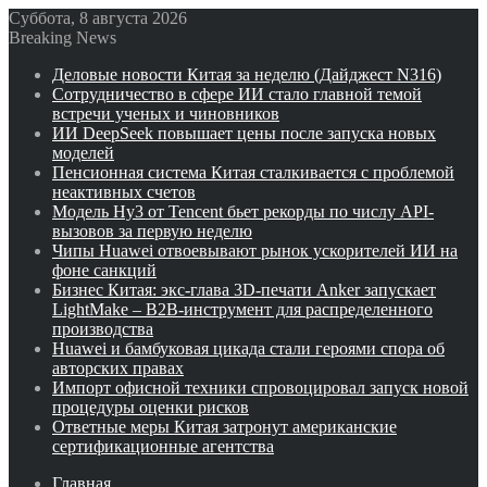
Суббота, 8 августа 2026
Breaking News
Деловые новости Китая за неделю (Дайджест N316)
Сотрудничество в сфере ИИ стало главной темой
встречи ученых и чиновников
ИИ DeepSeek повышает цены после запуска новых
моделей
Пенсионная система Китая сталкивается с проблемой
неактивных счетов
Модель Hy3 от Tencent бьет рекорды по числу API-
вызовов за первую неделю
Чипы Huawei отвоевывают рынок ускорителей ИИ на
фоне санкций
Бизнес Китая: экс-глава 3D-печати Anker запускает
LightMake – B2B-инструмент для распределенного
производства
Huawei и бамбуковая цикада стали героями спора об
авторских правах
Импорт офисной техники спровоцировал запуск новой
процедуры оценки рисков
Ответные меры Китая затронут американские
сертификационные агентства
Главная