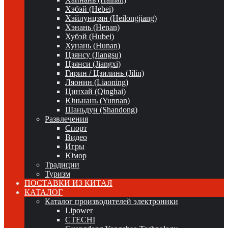
Хэбэй (Hebei)
Хэйлунцзян (Heilongjiang)
Хэнань (Henan)
Хубэй (Hubei)
Хунань (Hunan)
Цзянсу (Jiangsu)
Цзянси (Jiangxi)
Гирин / Цзилинь (Jilin)
Ляонин (Liaoning)
Цинхай (Qinghai)
Юньнань (Yunnan)
Шаньдун (Shandong)
Развлечения
Спорт
Видео
Игры
Юмор
Традиции
Туризм
ПОСТАВКИ ИЗ КИТАЯ
КАТАЛОГ
Каталог производителей электроники
Lipower
CTECHI