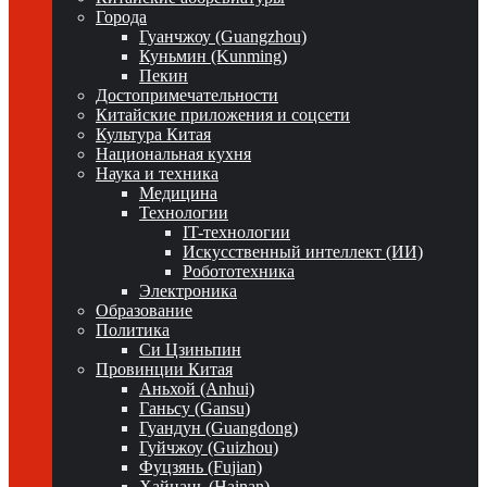
Города
Гуанчжоу (Guangzhou)
Куньмин (Kunming)
Пекин
Достопримечательности
Китайские приложения и соцсети
Культура Китая
Национальная кухня
Наука и техника
Медицина
Технологии
IT-технологии
Искусственный интеллект (ИИ)
Робототехника
Электроника
Образование
Политика
Си Цзиньпин
Провинции Китая
Аньхой (Anhui)
Ганьсу (Gansu)
Гуандун (Guangdong)
Гуйчжоу (Guizhou)
Фуцзянь (Fujian)
Хайнань (Hainan)