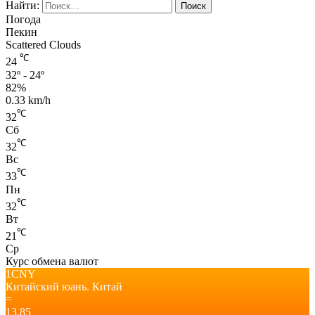
Найти:
Погода
Пекин
Scattered Clouds
℃
24
32º - 24º
82%
0.33 km/h
℃
32
Сб
℃
32
Вс
℃
33
Пн
℃
32
Вт
℃
21
Ср
Курс обмена валют
1CNY
Китайский юань.
Китай
=
13,85