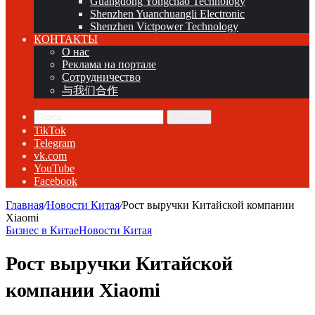
Guangdong Yongchao Technology
Shenzhen Yuanchuangli Electronic
Shenzhen Victpower Technology
КОНТАКТЫ
О нас
Реклама на портале
Сотрудничество
与我们合作
Поиск...
TikTok
Telegram
vk.com
YouTube
Facebook
Главная
/
Новости Китая
/
Рост выручки Китайской компании
Xiaomi
Бизнес в Китае
Новости Китая
Рост выручки Китайской
компании Xiaomi