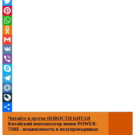
Facebook
Twitter
Pinterest
WhatsApp
Odnoklassniki
Gmail
VK
Viber
Skype
Telegram
Mail.Ru
LiveJournal
Отправить
Читайте и другие НОВОСТИ КИТАЯ
Китайский имплантатор ионов POWER-
750H - независимость в полупроводниках