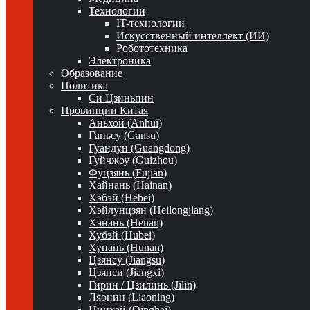
Технологии
IT-технологии
Искусственный интеллект (ИИ)
Робототехника
Электроника
Образование
Политика
Си Цзиньпин
Провинции Китая
Аньхой (Anhui)
Ганьсу (Gansu)
Гуандун (Guangdong)
Гуйчжоу (Guizhou)
Фуцзянь (Fujian)
Хайнань (Hainan)
Хэбэй (Hebei)
Хэйлунцзян (Heilongjiang)
Хэнань (Henan)
Хубэй (Hubei)
Хунань (Hunan)
Цзянсу (Jiangsu)
Цзянси (Jiangxi)
Гирин / Цзилинь (Jilin)
Ляонин (Liaoning)
Цинхай (Qinghai)