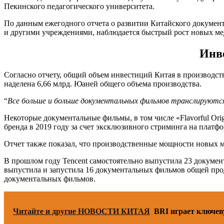
Пекинского педагогического университета.
По данным ежегодного отчета о развитии Китайского докумен
и другими учреждениями, наблюдается быстрый рост новых ме
Инв
Согласно отчету, общий объем инвестиций Китая в производст
наделена 6,66 млрд. Юаней общего объема производства.
“
Все больше и больше документальных фильмов транслируютс
Некоторые документальные фильмы, в том числе «Flavorful Origi
бренда в 2019 году за счет эксклюзивного стриминга на платфо
Отчет также показал, что производственные мощности новых м
В прошлом году Tencent самостоятельно выпустила 23 документа
выпустила и запустила 16 документальных фильмов общей прод
документальных фильмов.
Читайте и другие НОВОСТИ КИТАЯ
BRI играет ключев