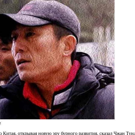
е
итая, открывая новую эру бурного развития, сказал Чжан Тунд