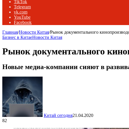
TikTok
Telegram
vk.com
YouTube
Facebook
Главная
/
Новости Китая
/
Рынок документального кинопроизводст
Бизнес в Китае
Новости Китая
Рынок документального киноп
Новые медиа-компании сияют в развив
Китай сегодня
21.04.2020
82