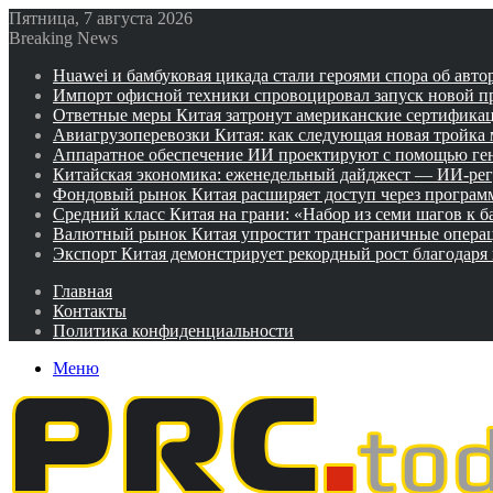
Пятница, 7 августа 2026
Breaking News
Huawei и бамбуковая цикада стали героями спора об авто
Импорт офисной техники спровоцировал запуск новой п
Ответные меры Китая затронут американские сертифика
Авиагрузоперевозки Китая: как следующая новая тройка
Аппаратное обеспечение ИИ проектируют с помощью ге
Китайская экономика: еженедельный дайджест — ИИ-рег
Фондовый рынок Китая расширяет доступ через программ
Средний класс Китая на грани: «Набор из семи шагов к 
Валютный рынок Китая упростит трансграничные операц
Экспорт Китая демонстрирует рекордный рост благодаря
Главная
Контакты
Политика конфиденциальности
Меню