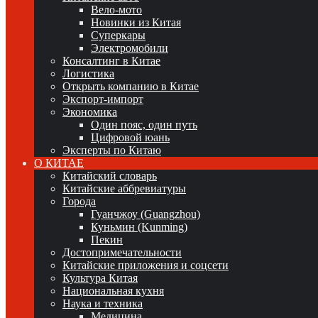
Вело-мото
Новинки из Китая
Суперкары
Электромобили
Консалтинг в Китае
Логистика
Открыть компанию в Китае
Экспорт-импорт
Экономика
Один пояс, один путь
Цифровой юань
Эксперты по Китаю
О КИТАЕ
Китайский словарь
Китайские аббревиатуры
Города
Гуанчжоу (Guangzhou)
Куньмин (Kunming)
Пекин
Достопримечательности
Китайские приложения и соцсети
Культура Китая
Национальная кухня
Наука и техника
Медицина