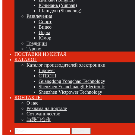
Юньнань (Yunnan)
Шаньдун (Shandong)
Развлечения
Спорт
Видео
Игры
Юмор
Традиции
Туризм
ПОСТАВКИ ИЗ КИТАЯ
КАТАЛОГ
Каталог производителей электроники
Lipower
CTECHI
Guangdong Yongchao Technology
Shenzhen Yuanchuangli Electronic
Shenzhen Victpower Technology
КОНТАКТЫ
О нас
Реклама на портале
Сотрудничество
与我们合作
Поиск...