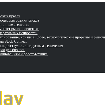
рских правах
роцедуры оценки рисков
ционные агентства
 меняет рынок логистики
неративных нейросетей
улирование, кризис в Корее, технологические прорывы и рыно
ы Stock Connect
банкротству» стал вирусным феноменом
ии для бизнеса
 инновациям и робототехнике