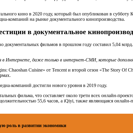
тального кино в 2020 году, который был опубликован в суббо
диа-компаний на рынке документального кинопроизводства.
естиции в документальное кинопроизвод
во документальных фильмов в прошлом году составил 5,04 млрд.
я в Интернете, даже только в интернет-СМИ, которые дополн
ns: Chaoshan Cuisine» от Tencent и второй сезон «The Story Of C
рмах.
едиа-компаний достигли нового уровня в 2019 году.
льных фильма, что составляет около трети всех онлайн-проектов 
олжительностью 55,6 часов, а iQiyi, также являющаяся онлайн-
ую роль в развитии экономики