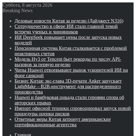
Суббота, 8 августа 2026
Breaking News
Деловые новости Китая за неделю (Дайджест N316)
Сотрудничество в сфере ИИ стало главной темой
встречи ученых и чиновников
ИИ DeepSeek повышает цены после запуска новых
моделей
Пенсионная система Китая сталкивается с проблемой
неактивных счетов
Модель Hy3 от Tencent бьет рекорды по числу API-
вызовов за первую неделю
Чипы Huawei отвоевывают рынок ускорителей ИИ на
фоне санкций
Бизнес Китая: экс-глава 3D-печати Anker запускает
LightMake – B2B-инструмент для распределенного
производства
Huawei и бамбуковая цикада стали героями спора об
авторских правах
Импорт офисной техники спровоцировал запуск новой
процедуры оценки рисков
Ответные меры Китая затронут американские
сертификационные агентства
Главная