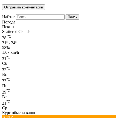
Найти:
Погода
Пекин
Scattered Clouds
℃
28
31º - 24º
58%
1.67 km/h
℃
31
Сб
℃
32
Вс
℃
33
Пн
℃
29
Вт
℃
21
Ср
Курс обмена валют
1CNY