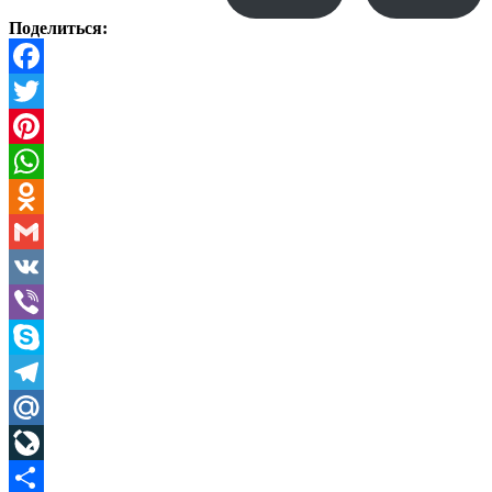
Поделиться:
Facebook
Twitter
Pinterest
WhatsApp
Odnoklassniki
Gmail
VK
Viber
Skype
Telegram
Mail.Ru
LiveJournal