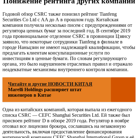
Понижение рейтинга других компаний
Годовой обзор CSRC также понизил рейтинг Tianfeng
Securities Co Ltd с AA до А в прошлом году. Китайская
компания получила несколько писем с предупреждениями от
регулятора ценных бумаг за последний год. В сентябре 2019
года провинциальное отделение CSRC в провинции Цзянсу
заявило, что некоторые сотрудники Tianfeng в филиале в
городе Наньцзин не имеют надлежащей квалификации, чтобы
предлагать клиентам консультационные услуги по
инвестициям в ценные бумаги. По словам регулирующего
органа, это было нарушением отраслевых правил и отражало
неадекватные механизмы внутреннего контроля компании.
Читайте и другие НОВОСТИ КИТАЯ
Marelli Holdings расширяет штат
инженеров в Китае
Одна из китайских компаний, которая выпала из ежегодного
списка CSRC — CEFC Shanghai Securities Ltd. Ей также был
присвоен рейтинг D в обзоре 2019 года. Регулятор в ноябре
отозвал все лицензии брокера, сославшись на незаконную
деятельность, включая предоставление финансирования
материнской компании CEFC Shanghai International Group и её