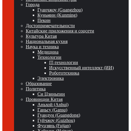
Города
Гуанчжоу (Guangzhou)
Куньмин (Kunming)
Пекин
Достопримечательности
Китайские приложения и соцсети
Культура Китая
Национальная кухня
Наука и техника
Медицина
Технологии
IT-технологии
Искусственный интеллект (ИИ)
Робототехника
Электроника
Образование
Политика
Си Цзиньпин
Провинции Китая
Аньхой (Anhui)
Ганьсу (Gansu)
Гуандун (Guangdong)
Гуйчжоу (Guizhou)
Фуцзянь (Fujian)
Хайнань (Hainan)