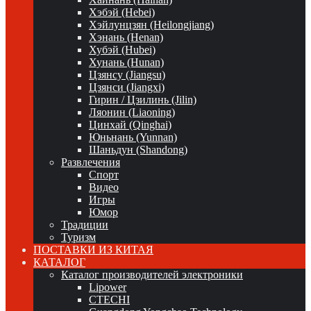
Хэбэй (Hebei)
Хэйлунцзян (Heilongjiang)
Хэнань (Henan)
Хубэй (Hubei)
Хунань (Hunan)
Цзянсу (Jiangsu)
Цзянси (Jiangxi)
Гирин / Цзилинь (Jilin)
Ляонин (Liaoning)
Цинхай (Qinghai)
Юньнань (Yunnan)
Шаньдун (Shandong)
Развлечения
Спорт
Видео
Игры
Юмор
Традиции
Туризм
ПОСТАВКИ ИЗ КИТАЯ
КАТАЛОГ
Каталог производителей электроники
Lipower
CTECHI