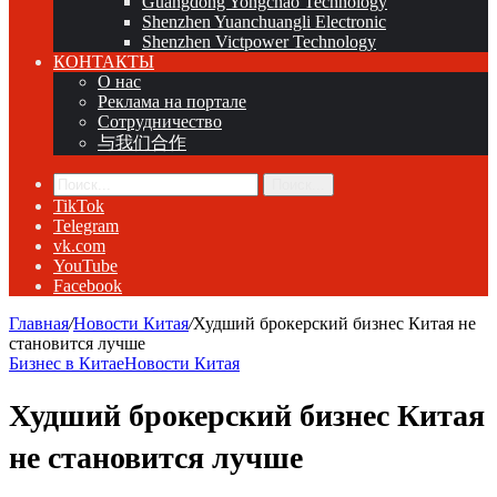
Guangdong Yongchao Technology
Shenzhen Yuanchuangli Electronic
Shenzhen Victpower Technology
КОНТАКТЫ
О нас
Реклама на портале
Сотрудничество
与我们合作
Поиск...
TikTok
Telegram
vk.com
YouTube
Facebook
Главная
/
Новости Китая
/
Худший брокерский бизнес Китая не
становится лучше
Бизнес в Китае
Новости Китая
Худший брокерский бизнес Китая
не становится лучше