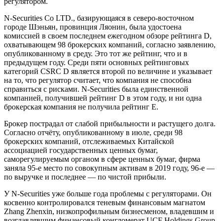
регулятором.
N-Securities Co LTD., базирующаяся в северо-восточном
городе Шэньян, провинция Ляонин, была удостоена
комиссией в своем последнем ежегодном обзоре рейтинга D,
охватывающем 98 брокерских компаний, согласно заявлению,
опубликованному в среду. Это тот же рейтинг, что и в
предыдущем году. Среди пяти основных рейтинговых
категорий CSRC D является второй по величине и указывает
на то, что регулятор считает, что компания не способна
справиться с рисками. N-Securities была единственной
компанией, получившей рейтинг D в этом году, и ни одна
брокерская компания не получила рейтинг E.
Брокер пострадал от слабой прибыльности и растущего долга.
Согласно отчёту, опубликованному в июле, среди 98
брокерских компаний, отслеживаемых Китайской
ассоциацией государственных ценных бумаг,
саморегулируемым органом в сфере ценных бумаг, фирма
заняла 95-е место по совокупным активам в 2019 году, 96-е —
по выручке и последнее — по чистой прибыли.
У N-Securities уже больше года проблемы с регуляторами. Он
косвенно контролировался теневым финансовым магнатом
Zhang Zhenxin, низкопрофильным бизнесменом, владевшим и
возглавлявшим финансовый конгломерат UCF Holdings Group