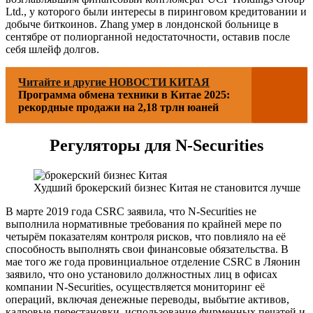
Ltd., у которого были интересы в пиринговом кредитовании и
добыче биткоинов. Zhang умер в лондонской больнице в
сентябре от полиорганной недостаточности, оставив после
себя шлейф долгов.
Читайте и другие НОВОСТИ КИТАЯ
Программа обмена техники в Китае 2025:
рекордные продажи на 2,18 трлн юаней
Регуляторы для N-Securities
Худший брокерский бизнес Китая не становится лучше
В марте 2019 года CSRC заявила, что N-Securities не
выполнила нормативные требования по крайней мере по
четырём показателям контроля рисков, что повлияло на её
способность выполнять свои финансовые обязательства. В
мае того же года провинциальное отделение CSRC в Ляонин
заявило, что оно установило должностных лиц в офисах
компании N-Securities, осуществляется мониторинг её
операций, включая денежные переводы, выбытие активов,
кадровые перестановки, использование фирменных печатей и