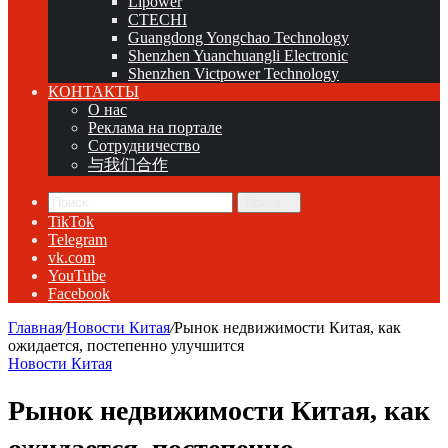
Lipower
CTECHI
Guangdong Yongchao Technology
Shenzhen Yuanchuangli Electronic
Shenzhen Victpower Technology
КОНТАКТЫ
О нас
Реклама на портале
Сотрудничество
与我们合作
Поиск...
TikTok
Telegram
vk.com
YouTube
Facebook
Главная
/
Новости Китая
/
Рынок недвижимости Китая, как
ожидается, постепенно улучшится
Новости Китая
Рынок недвижимости Китая, как