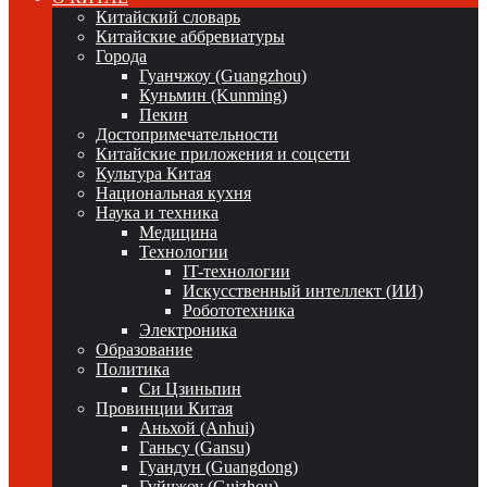
Китайский словарь
Китайские аббревиатуры
Города
Гуанчжоу (Guangzhou)
Куньмин (Kunming)
Пекин
Достопримечательности
Китайские приложения и соцсети
Культура Китая
Национальная кухня
Наука и техника
Медицина
Технологии
IT-технологии
Искусственный интеллект (ИИ)
Робототехника
Электроника
Образование
Политика
Си Цзиньпин
Провинции Китая
Аньхой (Anhui)
Ганьсу (Gansu)
Гуандун (Guangdong)
Гуйчжоу (Guizhou)