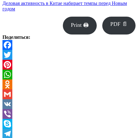
Деловая активность в Китае набирает темпы перед Новым
годом
PDF 📄
Print 🖨
Поделиться:
Facebook
Twitter
Pinterest
WhatsApp
Odnoklassniki
Gmail
VK
Viber
Skype