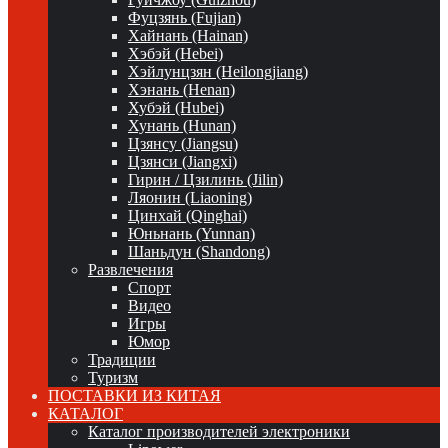
Фуцзянь (Fujian)
Хайнань (Hainan)
Хэбэй (Hebei)
Хэйлунцзян (Heilongjiang)
Хэнань (Henan)
Хубэй (Hubei)
Хунань (Hunan)
Цзянсу (Jiangsu)
Цзянси (Jiangxi)
Гирин / Цзилинь (Jilin)
Ляонин (Liaoning)
Цинхай (Qinghai)
Юньнань (Yunnan)
Шаньдун (Shandong)
Развлечения
Спорт
Видео
Игры
Юмор
Традиции
Туризм
ПОСТАВКИ ИЗ КИТАЯ
КАТАЛОГ
Каталог производителей электроники