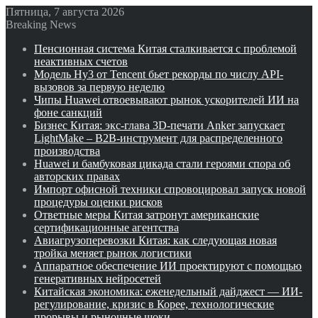
Пятница, 7 августа 2026
Breaking News
Пенсионная система Китая сталкивается с проблемой
неактивных счетов
Модель Hy3 от Tencent бьет рекорды по числу API-
вызовов за первую неделю
Чипы Huawei отвоевывают рынок ускорителей ИИ на
фоне санкций
Бизнес Китая: экс-глава 3D-печати Anker запускает
LightMake – B2B-инструмент для распределенного
производства
Huawei и бамбуковая цикада стали героями спора об
авторских правах
Импорт офисной техники спровоцировал запуск новой
процедуры оценки рисков
Ответные меры Китая затронут американские
сертификационные агентства
Авиагрузоперевозки Китая: как следующая новая
тройка меняет рынок логистики
Аппаратное обеспечение ИИ проектируют с помощью
генеративных нейросетей
Китайская экономика: еженедельный дайджест — ИИ-
регулирование, кризис в Корее, технологические
прорывы и рыночные шоки