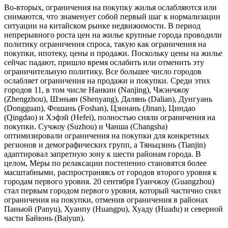
Во-вторых, ограничения на покупку жилья ослабляются или
снимаются, что знаменует собой первый шаг к нормализации
ситуации на китайском рынке недвижимости. В период
непрерывного роста цен на жилье крупные города проводили
политику ограничения спроса, такую ​​как ограничения на
покупки, ипотеку, цены и продажи. Поскольку цены на жилье
сейчас падают, пришло время ослабить или отменить эту
ограничительную политику. Все большее число городов
ослабляет ограничения на продажи и покупки. Среди этих
городов 11, в том числе Нанкин (Nanjing), Чжэнчжоу
(Zhengzhou), Шэньян (Shenyang), Далянь (Dalian), Дунгуань
(Dongguan), Фошань (Foshan), Цзинань (Jinan), Циндао
(Qingdao) и Хэфэй (Hefei), полностью сняли ограничения на
покупки. Сучжоу (Suzhou) и Чанша (Changsha)
оптимизировали ограничения на покупки для конкретных
регионов и демографических групп, а Тяньцзинь (Tianjin)
адаптировал запретную зону к шести районам города. В
целом, Меры по релаксации постепенно становятся более
масштабными, распространяясь от городов второго уровня к
городам первого уровня. 20 сентября Гуанчжоу (Guangzhou)
стал первым городом первого уровня, который частично снял
ограничения на покупки, отменив ограничения в районах
Паньюй (Panyu), Хуанпу (Huangpu), Хуаду (Huadu) и северной
части Байюнь (Baiyun).