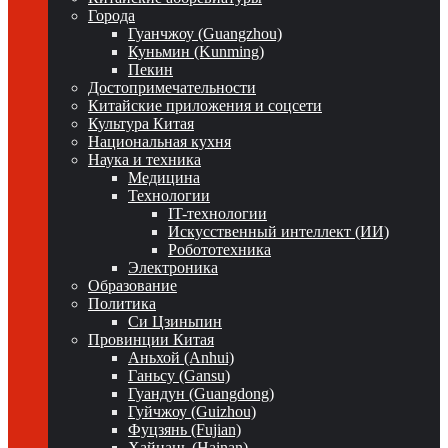
Города
Гуанчжоу (Guangzhou)
Куньмин (Kunming)
Пекин
Достопримечательности
Китайские приложения и соцсети
Культура Китая
Национальная кухня
Наука и техника
Медицина
Технологии
IT-технологии
Искусственный интеллект (ИИ)
Робототехника
Электроника
Образование
Политика
Си Цзиньпин
Провинции Китая
Аньхой (Anhui)
Ганьсу (Gansu)
Гуандун (Guangdong)
Гуйчжоу (Guizhou)
Фуцзянь (Fujian)
Хайнань (Hainan)