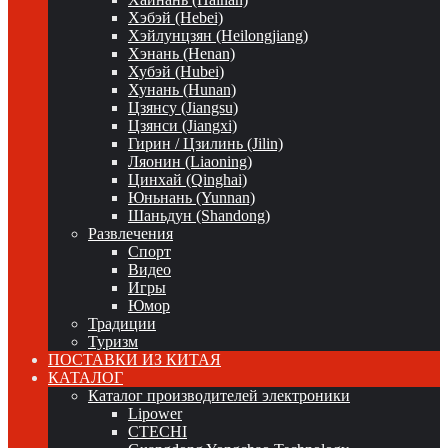
Хэбэй (Hebei)
Хэйлунцзян (Heilongjiang)
Хэнань (Henan)
Хубэй (Hubei)
Хунань (Hunan)
Цзянсу (Jiangsu)
Цзянси (Jiangxi)
Гирин / Цзилинь (Jilin)
Ляонин (Liaoning)
Цинхай (Qinghai)
Юньнань (Yunnan)
Шаньдун (Shandong)
Развлечения
Спорт
Видео
Игры
Юмор
Традиции
Туризм
ПОСТАВКИ ИЗ КИТАЯ
КАТАЛОГ
Каталог производителей электроники
Lipower
CTECHI