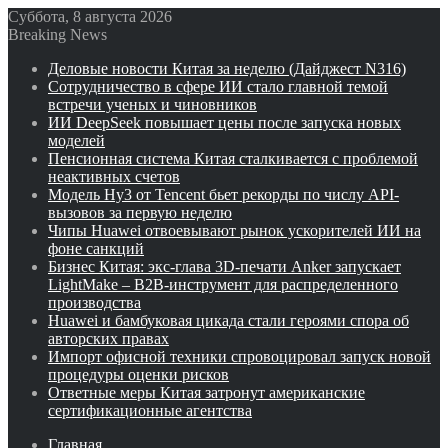
Суббота, 8 августа 2026
Breaking News
Деловые новости Китая за неделю (Дайджест N316)
Сотрудничество в сфере ИИ стало главной темой
встречи ученых и чиновников
ИИ DeepSeek повышает цены после запуска новых
моделей
Пенсионная система Китая сталкивается с проблемой
неактивных счетов
Модель Hy3 от Tencent бьет рекорды по числу API-
вызовов за первую неделю
Чипы Huawei отвоевывают рынок ускорителей ИИ на
фоне санкций
Бизнес Китая: экс-глава 3D-печати Anker запускает
LightMake – B2B-инструмент для распределенного
производства
Huawei и бамбуковая цикада стали героями спора об
авторских правах
Импорт офисной техники спровоцировал запуск новой
процедуры оценки рисков
Ответные меры Китая затронут американские
сертификационные агентства
Главная