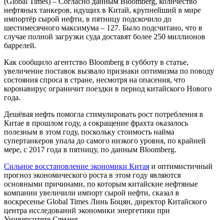
(Global Times) – Согласно данным Bloomberg, количество
нефтяных танкеров, идущих в Китай, крупнейший в мире
импортёр сырой нефти, в пятницу подскочило до
шестимесячного максимума – 127. Было подсчитано, что в
случае полной загрузки суда доставят более 250 миллионов
баррелей.
Как сообщило агентство Bloomberg в субботу в статье,
увеличение поставок вызвало признаки оптимизма по поводу
состояния спроса в стране, несмотря на опасения, что
коронавирус ограничит поездки в период китайского Нового
года.
Дешёвая нефть помогла стимулировать рост потребления в
Китае в прошлом году, а сокращение фрахта оказалось
полезным в этом году, поскольку стоимость найма
супертанкеров упала до самого низкого уровня, по крайней
мере, с 2017 года в пятницу, по данным Bloomberg.
Сильное восстановление экономики Китая
и оптимистичный
прогноз экономического роста в этом году являются
основными причинами, по которым китайские нефтяные
компании увеличили импорт сырой нефти, сказал в
воскресенье Global Times Линь Боцян, директор Китайского
центра исследований экономики энергетики при
Университете Сямэня.