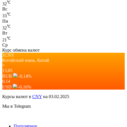
℃
32
Вс
℃
33
Пн
℃
32
Вт
℃
21
Ср
Курс обмена валют
1CNY
Китайский юань.
Китай
=
13,85
RUB
–0,14
%
0,14
USD
–0,16
%
Курсы валют в
CNY
на 03.02.2025
Мы в Telegram
Популярное