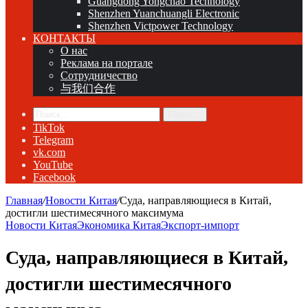
Guangdong Yongchao Technology
Shenzhen Yuanchuangli Electronic
Shenzhen Victpower Technology
КОНТАКТЫ
О нас
Реклама на портале
Сотрудничество
与我们合作
Поиск...
TikTok
Telegram
vk.com
YouTube
Facebook
Главная
/
Новости Китая
/
Суда, направляющиеся в Китай,
достигли шестимесячного максимума
Новости Китая
Экономика Китая
Экспорт-импорт
Суда, направляющиеся в Китай,
достигли шестимесячного