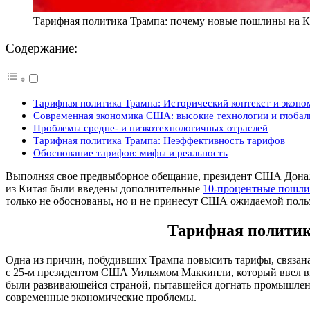
Тарифная политика Трампа: почему новые пошлины на 
Содержание:
Тарифная политика Трампа: Исторический контекст и эконо
Современная экономика США: высокие технологии и глоба
Проблемы средне- и низкотехнологичных отраслей
Тарифная политика Трампа: Неэффективность тарифов
Обоснование тарифов: мифы и реальность
Выполняя свое предвыборное обещание, президент США Дональ
из Китая были введены дополнительные
10-процентные пошл
только не обоснованы, но и не принесут США ожидаемой поль
Тарифная политик
Одна из причин, побудивших Трампа повысить тарифы, связана 
с 25-м президентом США Уильямом Маккинли, который ввел в
были развивающейся страной, пытавшейся догнать промышлен
современные экономические проблемы.