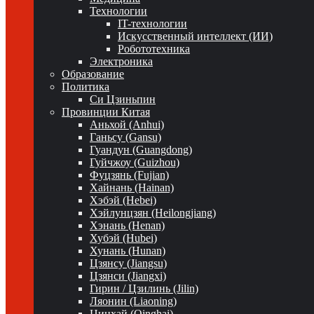
Технологии
IT-технологии
Искусственный интеллект (ИИ)
Робототехника
Электроника
Образование
Политика
Си Цзиньпин
Провинции Китая
Аньхой (Anhui)
Ганьсу (Gansu)
Гуандун (Guangdong)
Гуйчжоу (Guizhou)
Фуцзянь (Fujian)
Хайнань (Hainan)
Хэбэй (Hebei)
Хэйлунцзян (Heilongjiang)
Хэнань (Henan)
Хубэй (Hubei)
Хунань (Hunan)
Цзянсу (Jiangsu)
Цзянси (Jiangxi)
Гирин / Цзилинь (Jilin)
Ляонин (Liaoning)
Цинхай (Qinghai)