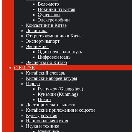
Вело-мото
Новинки из Китая
Суперкары
Электромобили
Консалтинг в Китае
Логистика
Открыть компанию в Китае
Экспорт-импорт
Экономика
Один пояс, один путь
Цифровой юань
Эксперты по Китаю
О КИТАЕ
Китайский словарь
Китайские аббревиатуры
Города
Гуанчжоу (Guangzhou)
Куньмин (Kunming)
Пекин
Достопримечательности
Китайские приложения и соцсети
Культура Китая
Национальная кухня
Наука и техника
Медицина