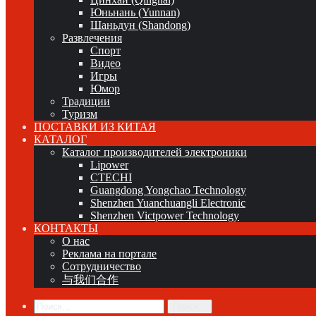
Юньнань (Yunnan)
Шаньдун (Shandong)
Развлечения
Спорт
Видео
Игры
Юмор
Традиции
Туризм
ПОСТАВКИ ИЗ КИТАЯ
КАТАЛОГ
Каталог производителей электроники
Lipower
CTECHI
Guangdong Yongchao Technology
Shenzhen Yuanchuangli Electronic
Shenzhen Victpower Technology
КОНТАКТЫ
О нас
Реклама на портале
Сотрудничество
与我们合作
Поиск...