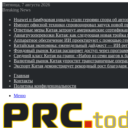
Пятница, 7 августа 2026
Breaking News
Huawei и бамбуковая цикада стали героями спора об авто
Импорт офисной техники спровоцировал запуск новой п
Ответные меры Китая затронут американские сертифика
Авиагрузоперевозки Китая: как следующая новая тройка
Аппаратное обеспечение ИИ проектируют с помощью ге
Китайская экономика: еженедельный дайджест — ИИ-рег
Фондовый рынок Китая расширяет доступ через программ
Средний класс Китая на грани: «Набор из семи шагов к 
Валютный рынок Китая упростит трансграничные операц
Экспорт Китая демонстрирует рекордный рост благодаря
Главная
Контакты
Политика конфиденциальности
Меню