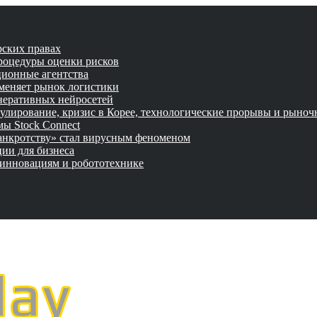
рских правах
роцедуры оценки рисков
ционные агентства
 меняет рынок логистики
неративных нейросетей
улирование, кризис в Корее, технологические прорывы и рыно
ы Stock Connect
банкротству» стал вирусным феноменом
ии для бизнеса
 инновациям и робототехнике