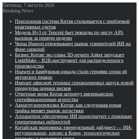
Пятница, 7 августа 2026
Breaking News
Пенсионная система Китая сталкивается с проблемой
неактивных счетов
Модель Hy3 от Tencent бьет рекорды по числу API-
вызовов за первую неделю
Чипы Huawei отвоевывают рынок ускорителей ИИ на
фоне санкций
Бизнес Китая: экс-глава 3D-печати Anker запускает
LightMake – B2B-инструмент для распределенного
производства
Huawei и бамбуковая цикада стали героями спора об
авторских правах
Импорт офисной техники спровоцировал запуск новой
процедуры оценки рисков
Ответные меры Китая затронут американские
сертификационные агентства
Авиагрузоперевозки Китая: как следующая новая
тройка меняет рынок логистики
Аппаратное обеспечение ИИ проектируют с помощью
генеративных нейросетей
Китайская экономика: еженедельный дайджест — ИИ-
регулирование, кризис в Корее, технологические
прорывы и рыночные шоки