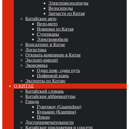
Электровелосипеды
Велосипеды
Запчасти из Китая
Китайские авто
Вело-мото
Новинки из Китая
Суперкары
Электромобили
Консалтинг в Китае
Логистика
Открыть компанию в Китае
Экспорт-импорт
Экономика
Один пояс, один путь
Цифровой юань
Эксперты по Китаю
О КИТАЕ
Китайский словарь
Китайские аббревиатуры
Города
Гуанчжоу (Guangzhou)
Куньмин (Kunming)
Пекин
Достопримечательности
Китайские приложения и соцсети