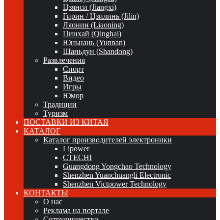
Цзянси (Jiangxi)
Гирин / Цзилинь (Jilin)
Ляонин (Liaoning)
Цинхай (Qinghai)
Юньнань (Yunnan)
Шаньдун (Shandong)
Развлечения
Спорт
Видео
Игры
Юмор
Традиции
Туризм
ПОСТАВКИ ИЗ КИТАЯ
КАТАЛОГ
Каталог производителей электроники
Lipower
CTECHI
Guangdong Yongchao Technology
Shenzhen Yuanchuangli Electronic
Shenzhen Victpower Technology
КОНТАКТЫ
О нас
Реклама на портале
Сотрудничество