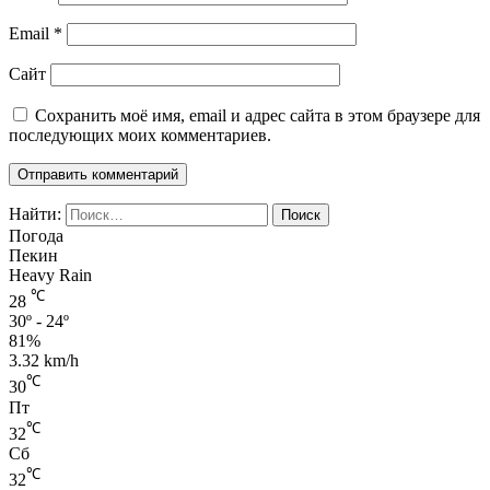
Email
*
Сайт
Сохранить моё имя, email и адрес сайта в этом браузере для
последующих моих комментариев.
Найти:
Погода
Пекин
Heavy Rain
℃
28
30º - 24º
81%
3.32 km/h
℃
30
Пт
℃
32
Сб
℃
32