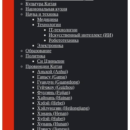
Культура Китая
Национальная кухня
Наука и техника
Медицина
Технологии
IT-технологии
Искусственный интеллект (ИИ)
Робототехника
Электроника
Образование
Политика
Си Цзиньпин
Провинции Китая
Аньхой (Anhui)
Ганьсу (Gansu)
Гуандун (Guangdong)
Гуйчжоу (Guizhou)
Фуцзянь (Fujian)
Хайнань (Hainan)
Хэбэй (Hebei)
Хэйлунцзян (Heilongjiang)
Хэнань (Henan)
Хубэй (Hubei)
Хунань (Hunan)
Цзянсу (Jiangsu)