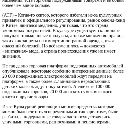
населения, есть торговля подержанными товарами и её объём
более чем вдвое больше.
(ATF) – Когда-то сектор, которого избегали из-за культурных
привычек и официального регулирования, рынок секонд-хенд
в Китае, двигался медленно, учитывая, что это страна
экономных покупателей. В культуре существует склонность
покупать только новые продукты, а также множество правил,
таких как запреты на импорт иностранной одежды, из-за
опасений болезней. Но всё изменилось – появляется
«винтажная» мода, а страна происхождения уже не имеет
значения.
Не так давно торговая платформа подержанных автомобилей
опубликовала некоторые особенно интересные данные: более
20 000 подержанных электромобилей ждут передачи на
платформе, а также более 2,7 миллиона неработающих
детских колясок ждут покупателей. А ещё есть 100 000
подержанных горшков, 20 000 женских сумок высокого
класса и другие товары.
Из-за Культурной революции многие предметы, которые
можно было считать «современным антиквариатом», были
разбиты, а подержанные товары часто осуществлялись
уличными торговцами, разносчиками и пенсионерами.