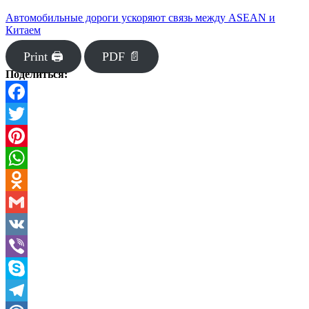
Автомобильные дороги ускоряют связь между ASEAN и
Китаем
Print 🖨
PDF 📄
Поделиться:
Facebook
Twitter
Pinterest
WhatsApp
Odnoklassniki
Gmail
VK
Viber
Skype