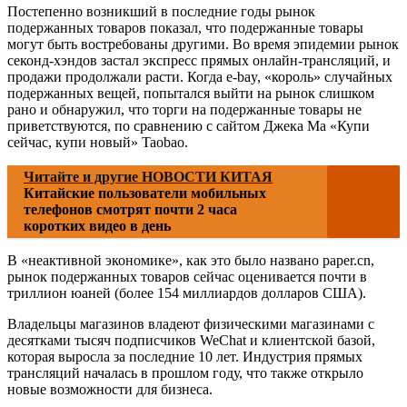
Постепенно возникший в последние годы рынок
подержанных товаров показал, что подержанные товары
могут быть востребованы другими. Во время эпидемии рынок
секонд-хэндов застал экспресс прямых онлайн-трансляций, и
продажи продолжали расти. Когда e-bay, «король» случайных
подержанных вещей, попытался выйти на рынок слишком
рано и обнаружил, что торги на подержанные товары не
приветствуются, по сравнению с сайтом Джека Ма «Купи
сейчас, купи новый» Taobao.
Читайте и другие НОВОСТИ КИТАЯ
Китайские пользователи мобильных
телефонов смотрят почти 2 часа
коротких видео в день
В «неактивной экономике», как это было названо paper.cn,
рынок подержанных товаров сейчас оценивается почти в
триллион юаней (более 154 миллиардов долларов США).
Владельцы магазинов владеют физическими магазинами с
десятками тысяч подписчиков WeChat и клиентской базой,
которая выросла за последние 10 лет. Индустрия прямых
трансляций началась в прошлом году, что также открыло
новые возможности для бизнеса.