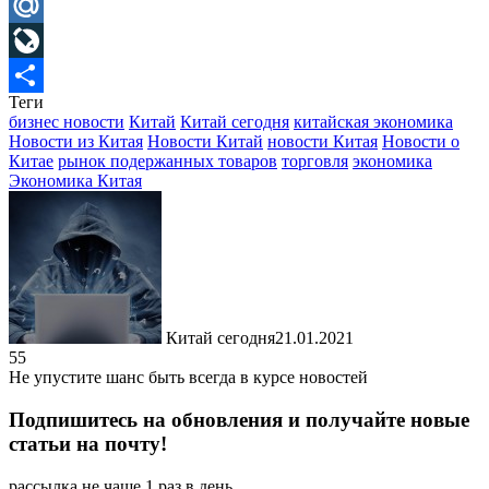
Telegram
Mail.Ru
LiveJournal
Теги
Отправить
бизнес новости
Китай
Китай сегодня
китайская экономика
Новости из Китая
Новости Китай
новости Китая
Новости о
Китае
рынок подержанных товаров
торговля
экономика
Экономика Китая
Китай сегодня
21.01.2021
55
Не упустите шанс быть всегда в курсе новостей
Подпишитесь на обновления и получайте новые
статьи на почту!
рассылка не чаще 1 раз в день