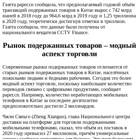
Газета paper.cn сообщила, что предполагаемый годовой объём
транзакций подержанных товаров в Китае вырос с 742 млрд
юаней в 2018 году до 964,6 млрд в 2019 году и 1,25 триллиона
в 2020 году, теоретически достигнув отметки в триллион.
Газета сообщила, что данные были получены от
национального вещателя CCTV Finance.
Рынок подержанных товаров – модный
аспект торговли
Современные рынки подержанных товаров отличаются от
старых рынков подержанных товаров в Китае, населённых
пожилыми людьми и бедными рабочими. Сегодня это более
модный аспект торговли, поскольку наибольшее количество
переводов связано с цифровыми продуктами, сообщает
paper.cn. Например, количество неработающих мобильных
телефонов в Китае за последнее десятилетие
предположительно достигло 2 миллиардов.
Чжэн Сяньго (Zheng Xianguo), глава Национального центра
доставки на платформе для торговли подержанными
мобильными телефонами, сказал, что объём их поставок в
2020 году превысил 27 миллионов, причём универсальные
замены особенно популярны для бизнеса. Это рост более чем