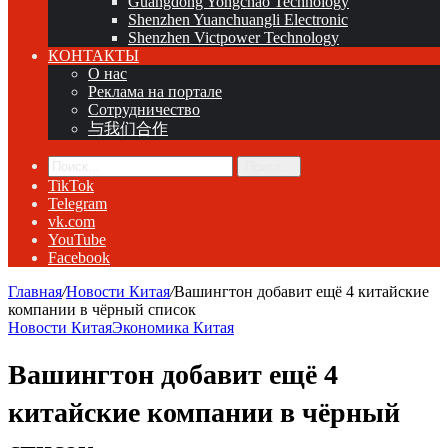
Guangdong Yongchao Technology
Shenzhen Yuanchuangli Electronic
Shenzhen Victpower Technology
КОНТАКТЫ
О нас
Реклама на портале
Сотрудничество
与我们合作
Поиск...
TikTok
Telegram
vk.com
YouTube
Facebook
Главная
/
Новости Китая
/
Вашингтон добавит ещё 4 китайские
компании в чёрный список
Новости Китая
Экономика Китая
Вашингтон добавит ещё 4
китайские компании в чёрный