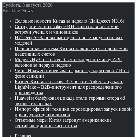
Суббота, 8 августа 2026
Breaking News
Деловые новости Китая за неделю (Дайджест N316)
Сотрудничество в сфере ИИ стало главной темой
встречи ученых и чиновников
ИИ DeepSeek повышает цены после запуска новых
моделей
Пенсионная система Китая сталкивается с проблемой
неактивных счетов
Модель Hy3 от Tencent бьет рекорды по числу API-
вызовов за первую неделю
Чипы Huawei отвоевывают рынок ускорителей ИИ на
фоне санкций
Бизнес Китая: экс-глава 3D-печати Anker запускает
LightMake – B2B-инструмент для распределенного
производства
Huawei и бамбуковая цикада стали героями спора об
авторских правах
Импорт офисной техники спровоцировал запуск новой
процедуры оценки рисков
Ответные меры Китая затронут американские
сертификационные агентства
Главная