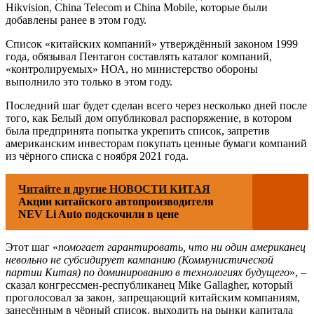
Hikvision, China Telecom и China Mobile, которые были
добавлены ранее в этом году.
Список «китайских компаний» утверждённый законом 1999
года, обязывал Пентагон составлять каталог компаний,
«контролируемых» НОА, но министерство обороны
выполнило это только в этом году.
Последний шаг будет сделан всего через несколько дней после
того, как Белый дом опубликовал распоряжение, в котором
была предпринята попытка укрепить список, запретив
американским инвесторам покупать ценные бумаги компаний
из чёрного списка с ноября 2021 года.
Читайте и другие НОВОСТИ КИТАЯ
Акции китайского автопроизводителя
NEV Li Auto подскочили в цене
Этот шаг «
помогает гарантировать, что ни один американец
невольно не субсидирует кампанию (Коммунистической
партии Китая) по доминированию в технологиях будущего
», –
сказал конгрессмен-республиканец Mike Gallagher, который
проголосовал за закон, запрещающий китайским компаниям,
занесённым в чёрный список, выходить на рынки капитала