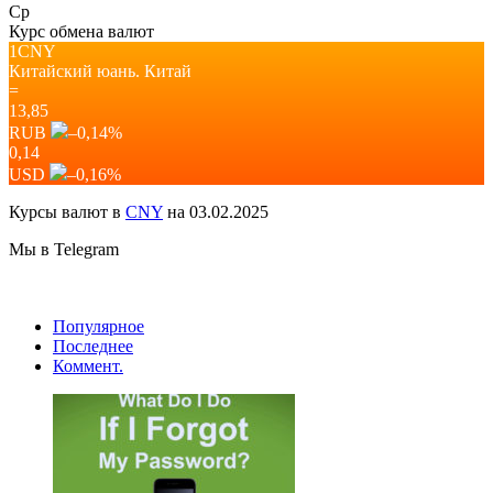
Ср
Курс обмена валют
1CNY
Китайский юань.
Китай
=
13,85
RUB
–0,14
%
0,14
USD
–0,16
%
Курсы валют в
CNY
на 03.02.2025
Мы в Telegram
Популярное
Последнее
Коммент.