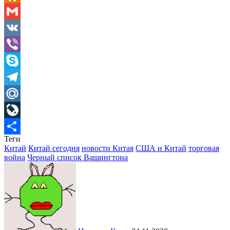
Odnoklassniki
Gmail
VK
Viber
Skype
Telegram
Mail.Ru
LiveJournal
Теги
Отправить
Китай
Китай сегодня
новости Китая
США и Китай
торговая
война
Черный список Вашингтона