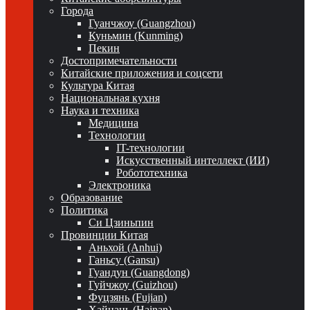
Города
Гуанчжоу (Guangzhou)
Куньмин (Kunming)
Пекин
Достопримечательности
Китайские приложения и соцсети
Культура Китая
Национальная кухня
Наука и техника
Медицина
Технологии
IT-технологии
Искусственный интеллект (ИИ)
Робототехника
Электроника
Образование
Политика
Си Цзиньпин
Провинции Китая
Аньхой (Anhui)
Ганьсу (Gansu)
Гуандун (Guangdong)
Гуйчжоу (Guizhou)
Фуцзянь (Fujian)
Хайнань (Hainan)