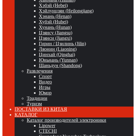
Хэбэй (Hebei)
Хэйлунцзян (Heilongjiang)
Хэнань (Henan)
Хубэй (Hubei)
Хунань (Hunan)
Цзянсу (Jiangsu)
Цзянси (Jiangxi)
Гирин / Цзилинь (Jilin)
Ляонин (Liaoning)
Цинхай (Qinghai)
Юньнань (Yunnan)
Шаньдун (Shandong)
Развлечения
Спорт
Видео
Игры
Юмор
Традиции
Туризм
ПОСТАВКИ ИЗ КИТАЯ
КАТАЛОГ
Каталог производителей электроники
Lipower
CTECHI