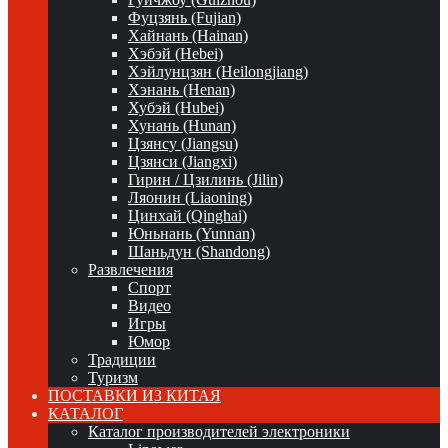
Фуцзянь (Fujian)
Хайнань (Hainan)
Хэбэй (Hebei)
Хэйлунцзян (Heilongjiang)
Хэнань (Henan)
Хубэй (Hubei)
Хунань (Hunan)
Цзянсу (Jiangsu)
Цзянси (Jiangxi)
Гирин / Цзилинь (Jilin)
Ляонин (Liaoning)
Цинхай (Qinghai)
Юньнань (Yunnan)
Шаньдун (Shandong)
Развлечения
Спорт
Видео
Игры
Юмор
Традиции
Туризм
ПОСТАВКИ ИЗ КИТАЯ
КАТАЛОГ
Каталог производителей электроники