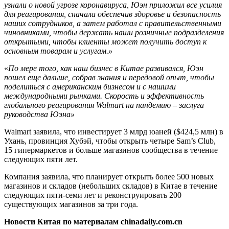
узнали о новой угрозе коронавируса, Юэн приложил все усилия
для реагирования, сначала обеспечив здоровье и безопасность
наших сотрудников, а затем работал с правительственными
чиновниками, чтобы держать наши розничные подразделения
открытыми, чтобы клиенты может получить доступ к
основным товарам и услугам.»
«
По мере того, как наш бизнес в Китае развивался, Юэн
пошел еще дальше, собрав знания и передовой опыт, чтобы
поделиться с американским бизнесом и с нашими
международными рынками. Скорость и эффективность
глобального реагирования Walmart на пандемию – заслуга
руководства Юэна»
Walmart заявила, что инвестирует 3 млрд юаней ($424,5 млн) в
Ухань, провинция Хубэй, чтобы открыть четыре Sam’s Club,
15 гипермаркетов и больше магазинов сообщества в течение
следующих пяти лет.
Компания заявила, что планирует открыть более 500 новых
магазинов и складов (небольших складов) в Китае в течение
следующих пяти-семи лет и реконструировать 200
существующих магазинов за три года.
Новости Китая по материалам chinadaily.com.cn