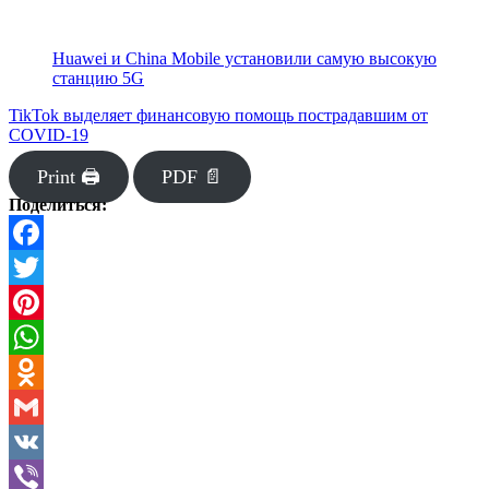
Huawei и China Mobile установили самую высокую
станцию 5G
TikTok выделяет финансовую помощь пострадавшим от
COVID-19
Print 🖨
PDF 📄
Поделиться:
Facebook
Twitter
Pinterest
WhatsApp
Odnoklassniki
Gmail
VK