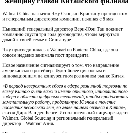
женщину главой Китайского филиала
Walmart China назначил Чжу Сяоцзин Кристину президентом
и генеральным директором компании, начиная с 8 мая.
Нынешний генеральный директор Верн-Юэн Тан покинет
компанию спустя три года руководства, чтобы вернуться
домой к своей семье в Сингапуре.
Чжу присоединилась к Walmart из Fonterra China, где она
совсем недавно занимала пост президента.
Новое назначение сигнализирует о том, что направление
американского ритейлера будет более цифровым и
инновационным на конкурентном розничном рынке Китая.
«
В период невероятных сбоев в сфере розничной торговли по
всему Китаю очень важно иметь опытного, инновационного
лидера в области цифровых технологий, чтобы продолжить
замечательную работу, проделанную Юэном в течение
последних нескольких лет, во главе нашего бизнеса в Китае
», –
сказал Дирк Ван ден Берге. Исполнительный вице-президент
Walmart, Global Sourcing и региональный генеральный
директор – Walmart Азия.