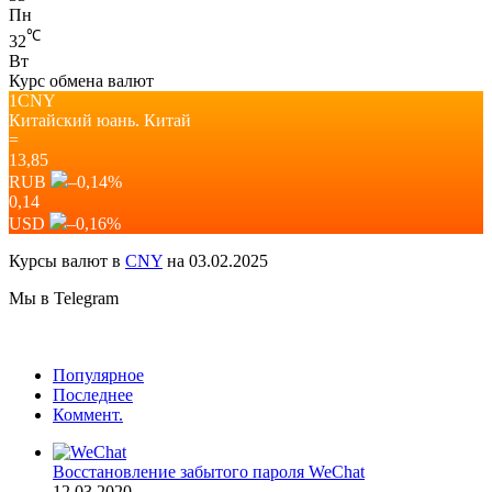
Пн
℃
32
Вт
Курс обмена валют
1CNY
Китайский юань.
Китай
=
13,85
RUB
–0,14
%
0,14
USD
–0,16
%
Курсы валют в
CNY
на 03.02.2025
Мы в Telegram
Популярное
Последнее
Коммент.
Восстановление забытого пароля WeChat
12.03.2020