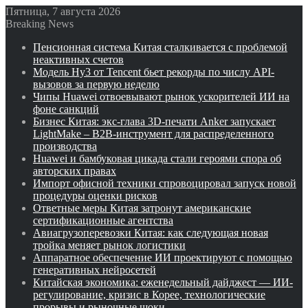
Пятница, 7 августа 2026
Breaking News
Пенсионная система Китая сталкивается с проблемой
неактивных счетов
Модель Hy3 от Tencent бьет рекорды по числу API-
вызовов за первую неделю
Чипы Huawei отвоевывают рынок ускорителей ИИ на
фоне санкций
Бизнес Китая: экс-глава 3D-печати Anker запускает
LightMake – B2B-инструмент для распределенного
производства
Huawei и бамбуковая цикада стали героями спора об
авторских правах
Импорт офисной техники спровоцировал запуск новой
процедуры оценки рисков
Ответные меры Китая затронут американские
сертификационные агентства
Авиагрузоперевозки Китая: как следующая новая
тройка меняет рынок логистики
Аппаратное обеспечение ИИ проектируют с помощью
генеративных нейросетей
Китайская экономика: еженедельный дайджест — ИИ-
регулирование, кризис в Корее, технологические
прорывы и рыночные шоки