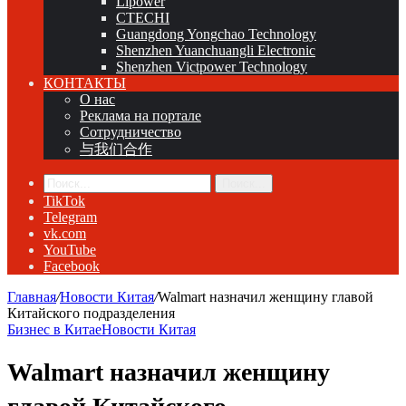
Lipower
CTECHI
Guangdong Yongchao Technology
Shenzhen Yuanchuangli Electronic
Shenzhen Victpower Technology
КОНТАКТЫ
О нас
Реклама на портале
Сотрудничество
与我们合作
Поиск...
TikTok
Telegram
vk.com
YouTube
Facebook
Главная
/
Новости Китая
/
Walmart назначил женщину главой
Китайского подразделения
Бизнес в Китае
Новости Китая
Walmart назначил женщину