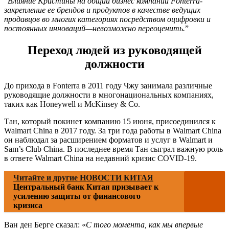
“
Влияние Кристины на общий бизнес компании Fonterra-
закрепление ее брендов и продуктов в качестве ведущих
продавцов во многих категориях посредством оцифровки и
постоянных инноваций—невозможно переоценить.
”
Переход людей из руководящей
должности
До прихода в Fonterra в 2011 году Чжу занимала различные
руководящие должности в многонациональных компаниях,
таких как Honeywell и McKinsey & Co.
Тан, который покинет компанию 15 июня, присоединился к
Walmart China в 2017 году. За три года работы в Walmart China
он наблюдал за расширением форматов и услуг в Walmart и
Sam’s Club China. В последнее время Тан сыграл важную роль
в ответе Walmart China на недавний кризис COVID-19.
Читайте и другие НОВОСТИ КИТАЯ
Центральный банк Китая призывает к
усилению защиты от финансового
кризиса
Ван ден Берге сказал: «
С того момента, как мы впервые