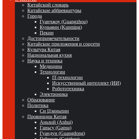
Китайский словарь
Китайские аббревиатуры
Города
Гуанчжоу (Guangzhou)
Куньмин (Kunming)
Пекин
Достопримечательности
Китайские приложения и соцсети
Культура Китая
Национальная кухня
Наука и техника
Медицина
Технологии
IT-технологии
Искусственный интеллект (ИИ)
Робототехника
Электроника
Образование
Политика
Си Цзиньпин
Провинции Китая
Аньхой (Anhui)
Ганьсу (Gansu)
Гуандун (Guangdong)
Гуйчжоу (Guizhou)