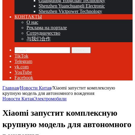
Guangdong Yongchao Technology
Shenzhen Yuanchuangli Electronic
Shenzhen Victpower Technology
КОНТАКТЫ
О нас
Реклама на портале
Сотрудничество
与我们合作
Поиск...
TikTok
Telegram
vk.com
YouTube
Facebook
Главная
/
Новости Китая
/
Xiaomi запустит комплексную
крупную модель для автономного вождения
Новости Китая
Электромобили
Xiaomi запустит комплексную
крупную модель для автономного