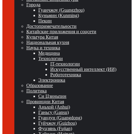
Города
Гуанчжоу (Guangzhou)
Куньмин (Kunming)
Пекин
Достопримечательности
Китайские приложения и соцсети
Культура Китая
Национальная кухня
Наука и техника
Медицина
Технологии
IT-технологии
Искусственный интеллект (ИИ)
Робототехника
Электроника
Образование
Политика
Си Цзиньпин
Провинции Китая
Аньхой (Anhui)
Ганьсу (Gansu)
Гуандун (Guangdong)
Гуйчжоу (Guizhou)
Фуцзянь (Fujian)
Хайнань (Hainan)