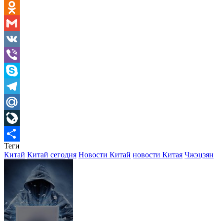
WhatsApp
Odnoklassniki
Gmail
VK
Viber
Skype
Telegram
Mail.Ru
LiveJournal
Теги
Отправить
Китай
Китай сегодня
Новости Китай
новости Китая
Чжэцзян