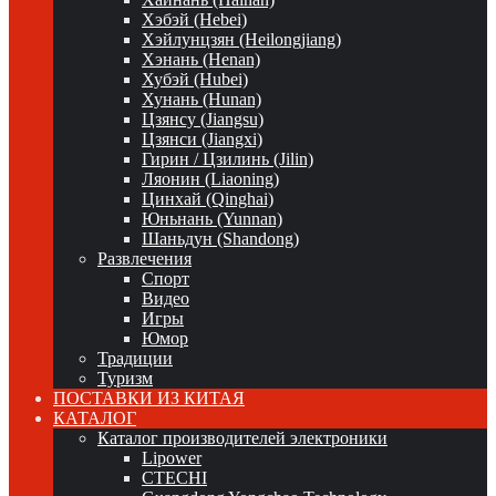
Хэбэй (Hebei)
Хэйлунцзян (Heilongjiang)
Хэнань (Henan)
Хубэй (Hubei)
Хунань (Hunan)
Цзянсу (Jiangsu)
Цзянси (Jiangxi)
Гирин / Цзилинь (Jilin)
Ляонин (Liaoning)
Цинхай (Qinghai)
Юньнань (Yunnan)
Шаньдун (Shandong)
Развлечения
Спорт
Видео
Игры
Юмор
Традиции
Туризм
ПОСТАВКИ ИЗ КИТАЯ
КАТАЛОГ
Каталог производителей электроники
Lipower
CTECHI