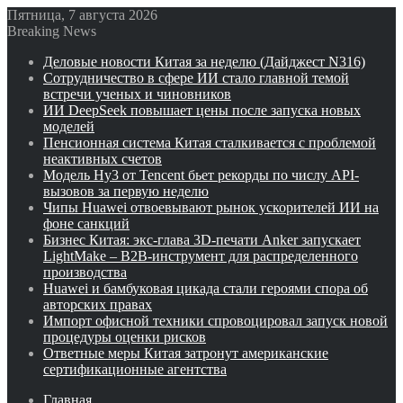
Пятница, 7 августа 2026
Breaking News
Деловые новости Китая за неделю (Дайджест N316)
Сотрудничество в сфере ИИ стало главной темой
встречи ученых и чиновников
ИИ DeepSeek повышает цены после запуска новых
моделей
Пенсионная система Китая сталкивается с проблемой
неактивных счетов
Модель Hy3 от Tencent бьет рекорды по числу API-
вызовов за первую неделю
Чипы Huawei отвоевывают рынок ускорителей ИИ на
фоне санкций
Бизнес Китая: экс-глава 3D-печати Anker запускает
LightMake – B2B-инструмент для распределенного
производства
Huawei и бамбуковая цикада стали героями спора об
авторских правах
Импорт офисной техники спровоцировал запуск новой
процедуры оценки рисков
Ответные меры Китая затронут американские
сертификационные агентства
Главная