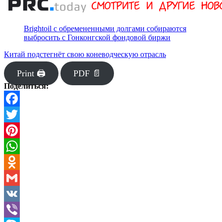
Brightoil с обремененными долгами собираются
выбросить с Гонконгской фондовой биржи
Китай подстегнёт свою коневодческую отрасль
Print 🖨
PDF 📄
Поделиться:
Facebook
Twitter
Pinterest
WhatsApp
Odnoklassniki
Gmail
VK