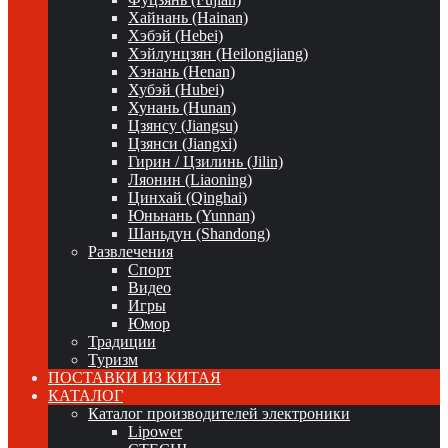
Хайнань (Hainan)
Хэбэй (Hebei)
Хэйлунцзян (Heilongjiang)
Хэнань (Henan)
Хубэй (Hubei)
Хунань (Hunan)
Цзянсу (Jiangsu)
Цзянси (Jiangxi)
Гирин / Цзилинь (Jilin)
Ляонин (Liaoning)
Цинхай (Qinghai)
Юньнань (Yunnan)
Шаньдун (Shandong)
Развлечения
Спорт
Видео
Игры
Юмор
Традиции
Туризм
ПОСТАВКИ ИЗ КИТАЯ
КАТАЛОГ
Каталог производителей электроники
Lipower