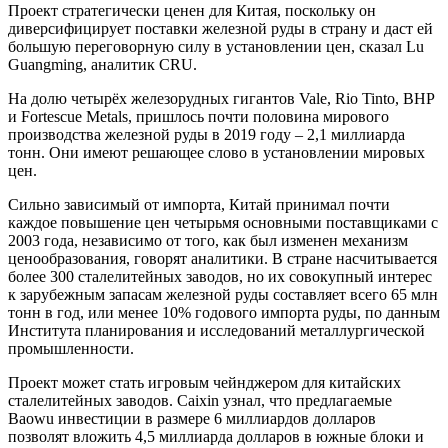
Проект стратегически ценен для Китая, поскольку он
диверсифицирует поставки железной руды в страну и даст ей
большую переговорную силу в установлении цен, сказал Lu
Guangming, аналитик CRU.
На долю четырёх железорудных гигантов Vale, Rio Tinto, BHP
и Fortescue Metals, пришлось почти половина мирового
производства железной руды в 2019 году – 2,1 миллиарда
тонн. Они имеют решающее слово в установлении мировых
цен.
Сильно зависимый от импорта, Китай принимал почти
каждое повышение цен четырьмя основными поставщиками с
2003 года, независимо от того, как был изменен механизм
ценообразования, говорят аналитики. В стране насчитывается
более 300 сталелитейных заводов, но их совокупный интерес
к зарубежным запасам железной руды составляет всего 65 млн
тонн в год, или менее 10% годового импорта руды, по данным
Института планирования и исследований металлургической
промышленности.
Проект может стать игровым чейнджером для китайских
сталелитейных заводов. Caixin узнал, что предлагаемые
Baowu инвестиции в размере 6 миллиардов долларов
позволят вложить 4,5 миллиарда долларов в южные блоки и