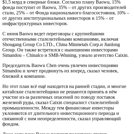
$1,5 млрд в северные блоки. Согласно плану Baowu, 15%
фонда поступит от Baowu, 35% – от других производителей
стали, 25% – от Фонда национального благосостояния, 10% –
от других институциональных инвесторов и 15% – от
инфраструктурных инвесторов.
С июня Baowu ведет переговоры с крупнейшими
отечественными сталелитейными компаниями, включая
Shougang Group Co LTD., China Minmetals Corp.и Jianlong
Group. Он также встретился с нынешними инвесторами
Simandou – Chinalco и SMB-Winning, узнало агентство Caixin.
Председатель Baowu Chen очень увлечен инвестициями
Simandou и хочет продвинуть их вперед, сказал человек,
близкий к компании.
Но этот план всё ещё находится на ранней стадии, и многие
китайские сталелитейщики не решаются принять в нём
участие из-за различных опасений по поводу поставок
железной руды, сказал Caixin специалист сталелитейной
промышленности. Между тем финансовые инвесторы
уклоняются от длительного инвестиционного периода и
связанной с ним неопределенности, сказал управляющий
фондом.