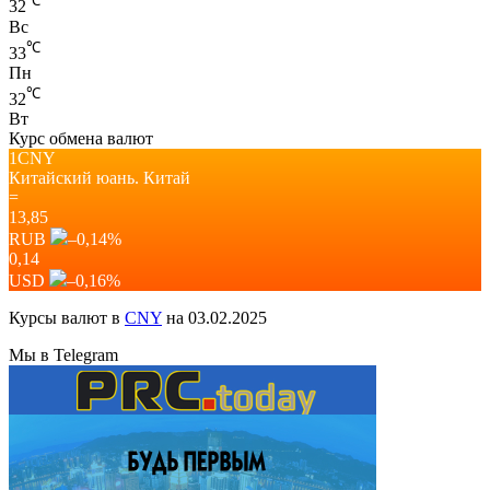
℃
32
Вс
℃
33
Пн
℃
32
Вт
Курс обмена валют
1CNY
Китайский юань.
Китай
=
13,85
RUB
–0,14
%
0,14
USD
–0,16
%
Курсы валют в
CNY
на 03.02.2025
Мы в Telegram