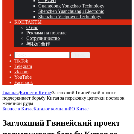
CTECHI
Guangdong Yongchao Technology
Shenzhen Yuanchuangli Electronic
Shenzhen Victpower Technology
КОНТАКТЫ
О нас
Реклама на портале
Сотрудничество
与我们合作
Поиск...
TikTok
Telegram
vk.com
YouTube
Facebook
Главная
/
Бизнес в Китае
/
Заглохший Гвинейский проект
подчеркивает борьбу Китая за перековку цепочки поставок
железной руды
Бизнес в Китае
Каталог компаний
О Китае
Заглохший Гвинейский проект