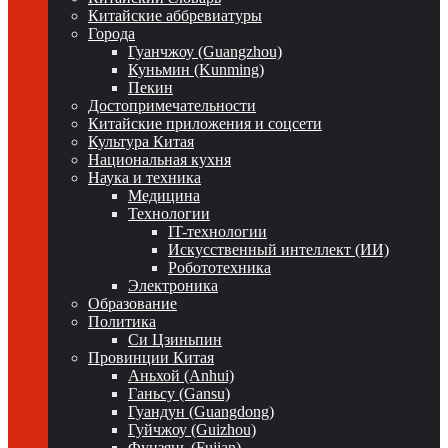
Китайские аббревиатуры
Города
Гуанчжоу (Guangzhou)
Куньмин (Kunming)
Пекин
Достопримечательности
Китайские приложения и соцсети
Культура Китая
Национальная кухня
Наука и техника
Медицина
Технологии
IT-технологии
Искусственный интеллект (ИИ)
Робототехника
Электроника
Образование
Политика
Си Цзиньпин
Провинции Китая
Аньхой (Anhui)
Ганьсу (Gansu)
Гуандун (Guangdong)
Гуйчжоу (Guizhou)
Фуцзянь (Fujian)