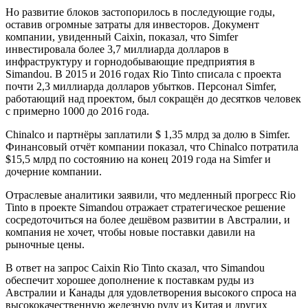
Но развитие блоков застопорилось в последующие годы,
оставив огромные затраты для инвесторов. Документ
компании, увиденный Caixin, показал, что Simfer
инвестировала более 3,7 миллиарда долларов в
инфраструктуру и горнодобывающие предприятия в
Simandou. В 2015 и 2016 годах Rio Tinto списала с проекта
почти 2,3 миллиарда долларов убытков. Персонал Simfer,
работающий над проектом, был сокращён до десятков человек
с примерно 1000 до 2016 года.
Chinalco и партнёры заплатили $ 1,35 млрд за долю в Simfer.
Финансовый отчёт компании показал, что Chinalco потратила
$15,5 млрд по состоянию на конец 2019 года на Simfer и
дочерние компании.
Отраслевые аналитики заявили, что медленный прогресс Rio
Tinto в проекте Simandou отражает стратегическое решение
сосредоточиться на более дешёвом развитии в Австралии, и
компания не хочет, чтобы новые поставки давили на
рыночные цены.
В ответ на запрос Caixin Rio Tinto сказал, что Simandou
обеспечит хорошее дополнение к поставкам руды из
Австралии и Канады для удовлетворения высокого спроса на
высококачественную железную руду из Китая и других