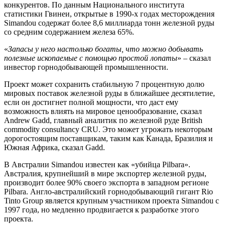
конкурентов. По данным Национального института
статистики Гвинеи, открытые в 1990-х годах месторождения
Simandou содержат более 8,6 миллиарда тонн железной руды
со средним содержанием железа 65%.
«
Запасы у него настолько богаты, что можно добывать
полезные ископаемые с помощью простой лопаты
» – сказал
инвестор горнодобывающей промышленности.
Проект может сохранить стабильную 7 процентную долю
мировых поставок железной руды в ближайшее десятилетие,
если он достигнет полной мощности, что даст ему
возможность влиять на мировое ценообразование, сказал
Andrew Gadd, главный аналитик по железной руде British
commodity consultancy CRU. Это может угрожать некоторым
дорогостоящим поставщикам, таким как Канада, Бразилия и
Южная Африка, сказал Gadd.
В Австралии Simandou известен как «убийца Pilbara».
Австралия, крупнейший в мире экспортер железной руды,
производит более 90% своего экспорта в западном регионе
Pilbara. Англо-австралийский горнодобывающий гигант Rio
Tinto Group является крупным участником проекта Simandou с
1997 года, но медленно продвигается к разработке этого
проекта.