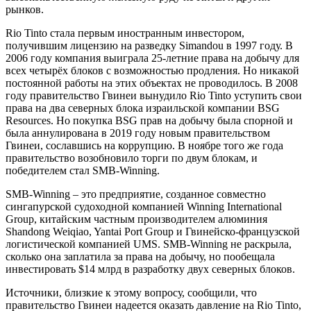
рынков.
Rio Tinto стала первым иностранным инвестором,
получившим лицензию на разведку Simandou в 1997 году. В
2006 году компания выиграла 25-летние права на добычу для
всех четырёх блоков с возможностью продления. Но никакой
постоянной работы на этих объектах не проводилось. В 2008
году правительство Гвинеи вынудило Rio Tinto уступить свои
права на два северных блока израильской компании BSG
Resources. Но покупка BSG прав на добычу была спорной и
была аннулирована в 2019 году новым правительством
Гвинеи, сославшись на коррупцию. В ноябре того же года
правительство возобновило торги по двум блокам, и
победителем стал SMB-Winning.
SMB-Winning – это предприятие, созданное совместно
сингапурской судоходной компанией Winning International
Group, китайским частным производителем алюминия
Shandong Weiqiao, Yantai Port Group и Гвинейско-французской
логистической компанией UMS. SMB-Winning не раскрыла,
сколько она заплатила за права на добычу, но пообещала
инвестировать $14 млрд в разработку двух северных блоков.
Источники, близкие к этому вопросу, сообщили, что
правительство Гвинеи надеется оказать давление на Rio Tinto,