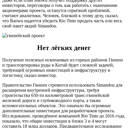
Даже если план Baowu получит поддержку других
инвесторов, переговоры о том, как работать с нынешними
акционерами проекта, останутся серьёзной проблемой,
считают аналитики. Человек, близкий к этому делу, сказал,
что Baowu надеется убедить Rio Tinto продать часть или весь
свой пакет акций Simandou.
Нет лёгких денег
Получение полезных ископаемых из горных районов Гвинеи
и транспортировка руды в Китай будет сложной задачей,
требующей огромных инвестиций в инфраструктуру и
логистику, сказал инвестор.
Правительство Гвинеи стремится использовать Simandou для
расширения внутренней инфраструктуры, требуя
строительства 650-ти километровой транс-гвинейской
железной дороги и глубоководного порта, а также
вспомогательных объектов. Это означало бы огромные
дополнительные инвестиции для разработчиков проекта.
Исследование, проведённое компанией Rio Tinto до 2016 года,
показало, что общие инвестиции в блоки 3 и 4 могут
составить 18 млрд долларов. Предварительное исследование