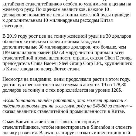
китайских сталелитейщиков особенно уязвимыми к ценам на
железную руду. По оценкам аналитиков, каждое 10-
долларовое повышение цены тонны железной руды приведет
к дополнительным 10-миллиардным расходам Китая
ежегодно.
В 2019 году рост цен на тонну железной руды на 30 долларов
обошёлся китайским сталелитейным заводам в
дополнительные 30 миллиардов долларов, что больше, чем
189 миллиардов юаней ($27,4 млрд) чистой прибыли всей
сталелитейной промышленности страны, сказал Chen Derong,
председатель China Baowu Steel Group Corp Ltd., крупнейшего
в Китае завода по переработке стали.
Несмотря на пандемию, цены продолжали расти в этом году,
достигнув шестилетнего максимума в августе. 19 из 128,80
долларов за тонну и с тех пор колеблется на уровне 120$.
«Если Simandou начнёт работать, это может привести к
падению мировых цен на железную руду на $40-50 за тонну
» –
сказал аналитик сталелитейной промышленности в Китае.
С мая Baowu пытается возглавить консорциум
сталелитейщиков, чтобы инвестировать в Simandou и сломать
логику развития. Baowu планирует создать инвестиционный