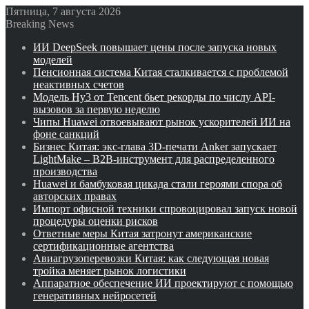
Пятница, 7 августа 2026
Breaking News
ИИ DeepSeek повышает цены после запуска новых
моделей
Пенсионная система Китая сталкивается с проблемой
неактивных счетов
Модель Hy3 от Tencent бьет рекорды по числу API-
вызовов за первую неделю
Чипы Huawei отвоевывают рынок ускорителей ИИ на
фоне санкций
Бизнес Китая: экс-глава 3D-печати Anker запускает
LightMake – B2B-инструмент для распределенного
производства
Huawei и бамбуковая цикада стали героями спора об
авторских правах
Импорт офисной техники спровоцировал запуск новой
процедуры оценки рисков
Ответные меры Китая затронут американские
сертификационные агентства
Авиагрузоперевозки Китая: как следующая новая
тройка меняет рынок логистики
Аппаратное обеспечение ИИ проектируют с помощью
генеративных нейросетей