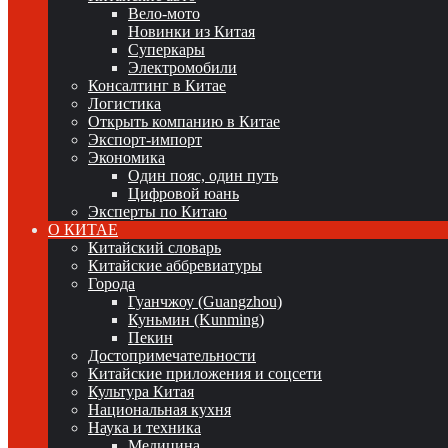
Вело-мото
Новинки из Китая
Суперкары
Электромобили
Консалтинг в Китае
Логистика
Открыть компанию в Китае
Экспорт-импорт
Экономика
Один пояс, один путь
Цифровой юань
Эксперты по Китаю
О КИТАЕ
Китайский словарь
Китайские аббревиатуры
Города
Гуанчжоу (Guangzhou)
Куньмин (Kunming)
Пекин
Достопримечательности
Китайские приложения и соцсети
Культура Китая
Национальная кухня
Наука и техника
Медицина