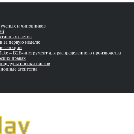
и ученых и чиновников
ей
активных счетов
ов за первую неделю
не санкций
tMake – B2B-инструмент для распределенного производства
рских правах
роцедуры оценки рисков
ционные агентства