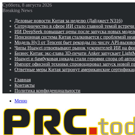
Суббота, 8 августа 2026
Breaking News
Деловые новости Китая за неделю (Дайджест N316)
Сотрудничество в сфере ИИ стало главной темой встреч
ИИ DeepSeek повышает цены после запуска новых модел
Пенсионная система Китая сталкивается с проблемой не
Модель Hy3 от Tencent бьет рекорды по числу API-вызов
Чипы Huawei отвоевывают рынок ускорителей ИИ на фо
Бизнес Китая: экс-глава 3D-печати Anker запускает Ligh
Huawei и бамбуковая цикада стали героями спора об авто
Импорт офисной техники спровоцировал запуск новой п
Ответные меры Китая затронут американские сертифика
Главная
Контакты
Политика конфиденциальности
Меню