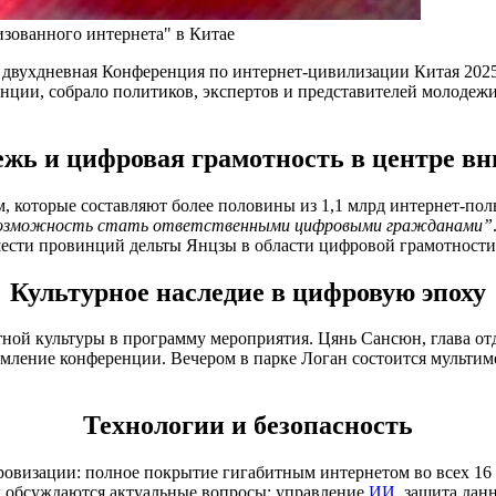
зованного интернета" в Китае
ь двухдневная Конференция по интернет-цивилизации Китая 202
нции, собрало политиков, экспертов и представителей молодеж
жь и цифровая грамотность в центре в
, которые составляют более половины из 1,1 млрд интернет-поль
озможность стать ответственными цифровыми гражданами”
шести провинций дельты Янцзы в области цифровой грамотности
Культурное наследие в цифровую эпоху
ной культуры в программу мероприятия. Цянь Сансюн, глава от
ление конференции. Вечером в парке Логан состоится мультим
Технологии и безопасность
визации: полное покрытие гигабитным интернетом во всех 16 г
х обсуждаются актуальные вопросы: управление
ИИ
, защита дан