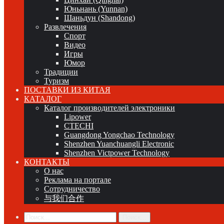
Юньнань (Yunnan)
Шаньдун (Shandong)
Развлечения
Спорт
Видео
Игры
Юмор
Традиции
Туризм
ПОСТАВКИ ИЗ КИТАЯ
КАТАЛОГ
Каталог производителей электроники
Lipower
CTECHI
Guangdong Yongchao Technology
Shenzhen Yuanchuangli Electronic
Shenzhen Victpower Technology
КОНТАКТЫ
О нас
Реклама на портале
Сотрудничество
与我们合作
Поиск...