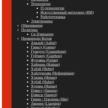
Технологии
IT-технологии
Искусственный интеллект (ИИ)
Робототехника
Электроника
Образование
Политика
Си Цзиньпин
Провинции Китая
Аньхой (Anhui)
Ганьсу (Gansu)
Гуандун (Guangdong)
Гуйчжоу (Guizhou)
Фуцзянь (Fujian)
Хайнань (Hainan)
Хэбэй (Hebei)
Хэйлунцзян (Heilongjiang)
Хэнань (Henan)
Хубэй (Hubei)
Хунань (Hunan)
Цзянсу (Jiangsu)
Цзянси (Jiangxi)
Гирин / Цзилинь (Jilin)
Ляонин (Liaoning)
Цинхай (Qinghai)