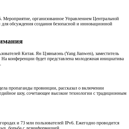
5. Мероприятие, организованное Управлением Центральной
и для обсуждения создания безопасной и инновационной
нимания
зователей Китая. Ян Цзяньвэнь (Yang Jianwen), заместитель
. На конференции будет представлена молодежная инициатива
.
дела пропаганды провинции, рассказал о включении
едийное шоу, сочетающее высокие технологии с традиционным
ородах и 73 млн пользователей IPv6. Ежегодно проводится
ных, борьба с дезинформацией.