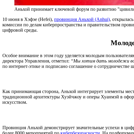
Аньхой принимает ключевой форум по развитию "цивили
10 июня в Хэфэе (Hefei),
провинция Аньхой (Anhui)
, открылас
комиссии по делам киберпространства и правительством прови
цифровой среды.
Молоде
Особое внимание в этом году уделяется молодым пользователям
директора Управления, отметил:
“Мы хотим дать молодежи в
по интернет-этике и подписано соглашение о сотрудничестве 
Как принимающая сторона, Аньхой интегрирует элементы мест
традиционной архитектуры Хуэйчжоу и оперы Хуанмэй в оформ
искусством.
Провинция Аньхой демонстрирует значительные успехи в цифро
более 8000 мероприятий по
кибербезопасности
. На подфорума