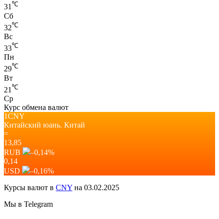
℃
31
Сб
℃
32
Вс
℃
33
Пн
℃
29
Вт
℃
21
Ср
Курс обмена валют
1CNY
Китайский юань.
Китай
=
13,85
RUB
–0,14
%
0,14
USD
–0,16
%
Курсы валют в
CNY
на 03.02.2025
Мы в Telegram