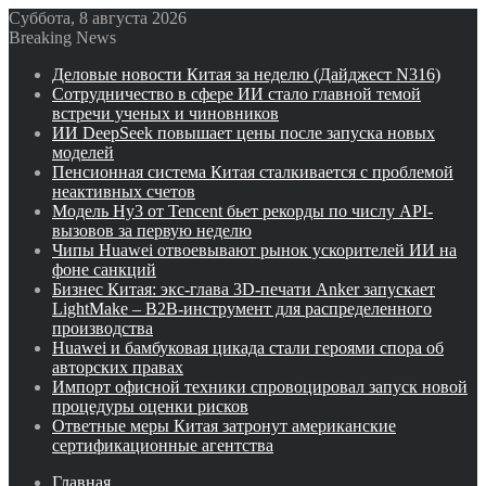
Суббота, 8 августа 2026
Breaking News
Деловые новости Китая за неделю (Дайджест N316)
Сотрудничество в сфере ИИ стало главной темой
встречи ученых и чиновников
ИИ DeepSeek повышает цены после запуска новых
моделей
Пенсионная система Китая сталкивается с проблемой
неактивных счетов
Модель Hy3 от Tencent бьет рекорды по числу API-
вызовов за первую неделю
Чипы Huawei отвоевывают рынок ускорителей ИИ на
фоне санкций
Бизнес Китая: экс-глава 3D-печати Anker запускает
LightMake – B2B-инструмент для распределенного
производства
Huawei и бамбуковая цикада стали героями спора об
авторских правах
Импорт офисной техники спровоцировал запуск новой
процедуры оценки рисков
Ответные меры Китая затронут американские
сертификационные агентства
Главная