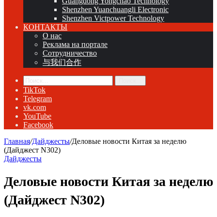
Guangdong Yongchao Technology
Shenzhen Yuanchuangli Electronic
Shenzhen Victpower Technology
КОНТАКТЫ
О нас
Реклама на портале
Сотрудничество
与我们合作
Поиск...
TikTok
Telegram
vk.com
YouTube
Facebook
Главная
/
Дайджесты
/
Деловые новости Китая за неделю
(Дайджест N302)
Дайджесты
Деловые новости Китая за неделю
(Дайджест N302)