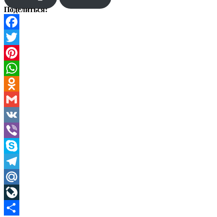
Поделиться:
Facebook
Twitter
Pinterest
WhatsApp
Odnoklassniki
Gmail
VK
Viber
Skype
Telegram
Mail.Ru
LiveJournal