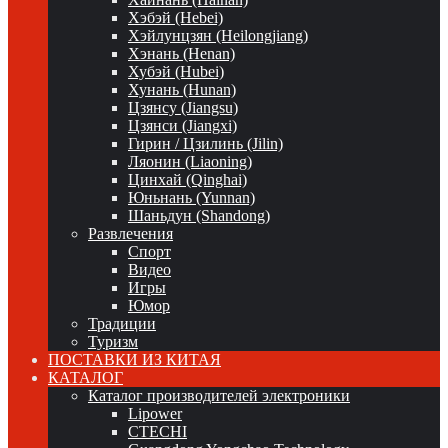
Хэбэй (Hebei)
Хэйлунцзян (Heilongjiang)
Хэнань (Henan)
Хубэй (Hubei)
Хунань (Hunan)
Цзянсу (Jiangsu)
Цзянси (Jiangxi)
Гирин / Цзилинь (Jilin)
Ляонин (Liaoning)
Цинхай (Qinghai)
Юньнань (Yunnan)
Шаньдун (Shandong)
Развлечения
Спорт
Видео
Игры
Юмор
Традиции
Туризм
ПОСТАВКИ ИЗ КИТАЯ
КАТАЛОГ
Каталог производителей электроники
Lipower
CTECHI