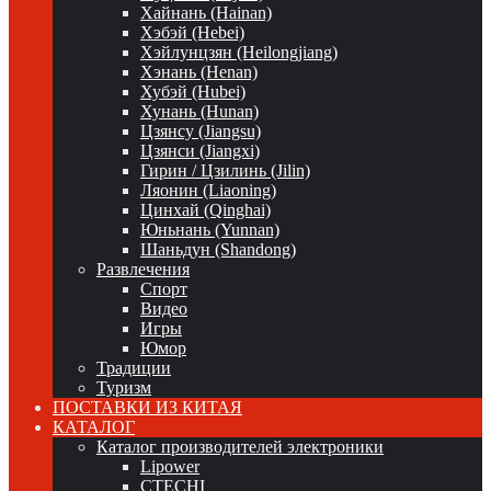
Хайнань (Hainan)
Хэбэй (Hebei)
Хэйлунцзян (Heilongjiang)
Хэнань (Henan)
Хубэй (Hubei)
Хунань (Hunan)
Цзянсу (Jiangsu)
Цзянси (Jiangxi)
Гирин / Цзилинь (Jilin)
Ляонин (Liaoning)
Цинхай (Qinghai)
Юньнань (Yunnan)
Шаньдун (Shandong)
Развлечения
Спорт
Видео
Игры
Юмор
Традиции
Туризм
ПОСТАВКИ ИЗ КИТАЯ
КАТАЛОГ
Каталог производителей электроники
Lipower
CTECHI