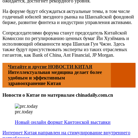
ожидается, достигнет рекордного уровня.
На форуме будут обсуждаться актуальные темы, в том числе
годичный юбилей звездного рынка на Шанхайской фондовой
бирже, развитие финтеха и индустрии управления активами.
Сопредседателями форума станут председатель Китайской
Комиссии по регулированию ценных бумаг Йи Хуэймань и
исполняющий обязанности мэра Шанхая Гун Чжэн. Здесь
также будут присутствовать эксперты из таких отраслевых
гигантов, как Bank of China, Ant Financial, JP Morgan.
Читайте и другие НОВОСТИ КИТАЯ
Интеллектуальная медицина делает более
удобным и эффективным
здравоохранение Китая
Новости о Китае по материалам chinadaily.com.cn
prc.today
Новый онлайн формат Кантонской выставки
Интернет Китая направлен на стимулирование внутреннего