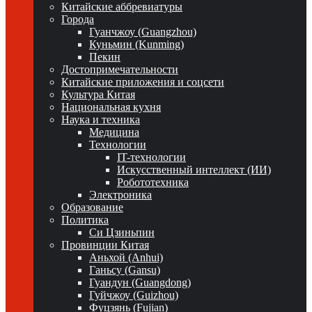
Китайские аббревиатуры
Города
Гуанчжоу (Guangzhou)
Куньмин (Kunming)
Пекин
Достопримечательности
Китайские приложения и соцсети
Культура Китая
Национальная кухня
Наука и техника
Медицина
Технологии
IT-технологии
Искусственный интеллект (ИИ)
Робототехника
Электроника
Образование
Политика
Си Цзиньпин
Провинции Китая
Аньхой (Anhui)
Ганьсу (Gansu)
Гуандун (Guangdong)
Гуйчжоу (Guizhou)
Фуцзянь (Fujian)