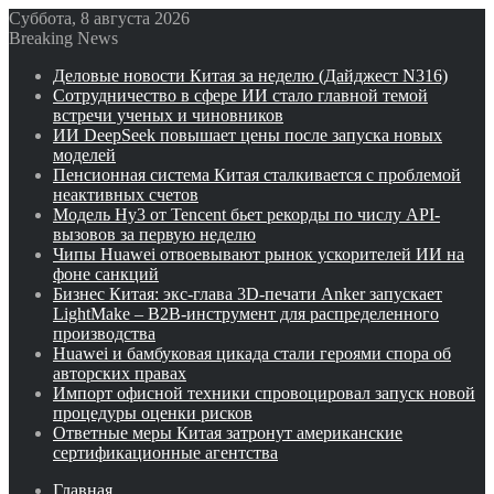
Суббота, 8 августа 2026
Breaking News
Деловые новости Китая за неделю (Дайджест N316)
Сотрудничество в сфере ИИ стало главной темой
встречи ученых и чиновников
ИИ DeepSeek повышает цены после запуска новых
моделей
Пенсионная система Китая сталкивается с проблемой
неактивных счетов
Модель Hy3 от Tencent бьет рекорды по числу API-
вызовов за первую неделю
Чипы Huawei отвоевывают рынок ускорителей ИИ на
фоне санкций
Бизнес Китая: экс-глава 3D-печати Anker запускает
LightMake – B2B-инструмент для распределенного
производства
Huawei и бамбуковая цикада стали героями спора об
авторских правах
Импорт офисной техники спровоцировал запуск новой
процедуры оценки рисков
Ответные меры Китая затронут американские
сертификационные агентства
Главная