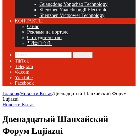
Guangdong Yongchao Technology
Shenzhen Yuanchuangli Electronic
Shenzhen Victpower Technology
КОНТАКТЫ
О нас
Реклама на портале
Сотрудничество
与我们合作
Поиск...
TikTok
Telegram
vk.com
YouTube
Facebook
Главная
/
Новости Китая
/
Двенадцатый Шанхайский Форум
Lujiazui
Новости Китая
Двенадцатый Шанхайский
Форум Lujiazui