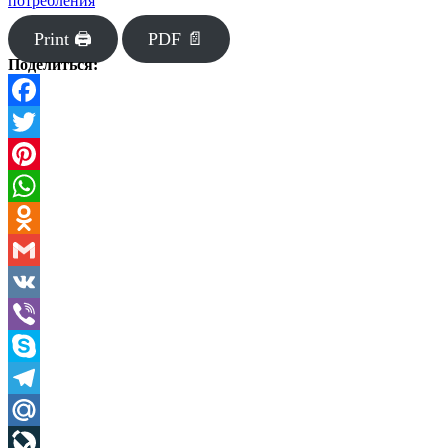
потребления
Print 🖨
PDF 📄
Поделиться:
Facebook
Twitter
Pinterest
WhatsApp
Odnoklassniki
Gmail
VK
Viber
Skype
Telegram
Mail.Ru