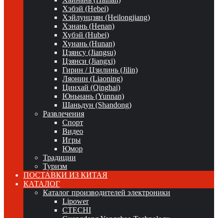
Хэбэй (Hebei)
Хэйлунцзян (Heilongjiang)
Хэнань (Henan)
Хубэй (Hubei)
Хунань (Hunan)
Цзянсу (Jiangsu)
Цзянси (Jiangxi)
Гирин / Цзилинь (Jilin)
Ляонин (Liaoning)
Цинхай (Qinghai)
Юньнань (Yunnan)
Шаньдун (Shandong)
Развлечения
Спорт
Видео
Игры
Юмор
Традиции
Туризм
ПОСТАВКИ ИЗ КИТАЯ
КАТАЛОГ
Каталог производителей электроники
Lipower
CTECHI