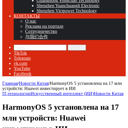
Guangdong Yongchao Technology
Shenzhen Yuanchuangli Electronic
Shenzhen Victpower Technology
КОНТАКТЫ
О нас
Реклама на портале
Сотрудничество
与我们合作
Поиск...
TikTok
Telegram
vk.com
YouTube
Facebook
Главная
/
Новости Китая
/
HarmonyOS 5 установлена на 17 млн
устройств: Huawei инвестирует в ИИ
IT-технологии
Искусственный интеллект (ИИ)
Новости Китая
HarmonyOS 5 установлена на 17
млн устройств: Huawei