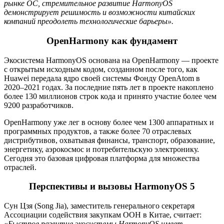
рынке ОС, стремительное развитие HarmonyOS
демонстрирует решимость и возможности китайских
компаний преодолеть технологические барьеры».
OpenHarmony как фундамент
Экосистема HarmonyOS основана на OpenHarmony — проекте
с открытым исходным кодом, созданном после того, как
Huawei передала ядро своей системы Фонду OpenAtom в
2020–2021 годах. За последние пять лет в проекте накоплено
более 130 миллионов строк кода и принято участие более чем
9200 разработчиков.
OpenHarmony уже лег в основу более чем 1300 аппаратных и
программных продуктов, а также более 70 отраслевых
дистрибутивов, охватывая финансы, транспорт, образование,
энергетику, аэрокосмос и потребительскую электронику.
Сегодня это базовая цифровая платформа для множества
отраслей.
Перспективы и вызовы HarmonyOS 5
Сун Цзя (Song Jia), заместитель генерального секретаря
Ассоциации содействия закупкам ООН в Китае, считает:
«
Быстрое развитие экосистемы HarmonyOS имеет