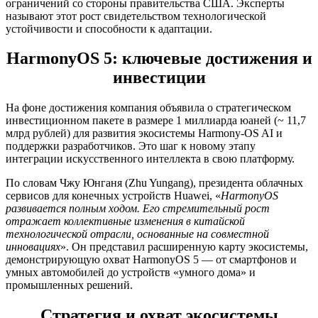
ограничений со стороны правительства США. Эксперты
называют этот рост свидетельством технологической
устойчивости и способности к адаптации.
HarmonyOS 5: ключевые достижения и
инвестиции
На фоне достижения компания объявила о стратегическом
инвестиционном пакете в размере 1 миллиарда юаней (~ 11,7
млрд рублей) для развития экосистемы Harmony-OS AI и
поддержки разработчиков. Это шаг к новому этапу
интеграции искусственного интеллекта в свою платформу.
По словам Чжу Юнганя (Zhu Yungang), президента облачных
сервисов для конечных устройств Huawei, «
HarmonyOS
развивается полным ходом. Его стремительный рост
отражает коллективные изменения в китайской
технологической отрасли, основанные на совместной
инновациях
». Он представил расширенную карту экосистемы,
демонстрирующую охват HarmonyOS 5 — от смартфонов и
умных автомобилей до устройств «умного дома» и
промышленных решений.
Стратегия и охват экосистемы