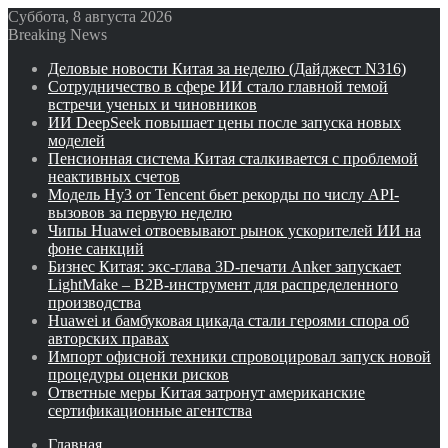
Суббота, 8 августа 2026
Breaking News
Деловые новости Китая за неделю (Дайджест N316)
Сотрудничество в сфере ИИ стало главной темой
встречи ученых и чиновников
ИИ DeepSeek повышает цены после запуска новых
моделей
Пенсионная система Китая сталкивается с проблемой
неактивных счетов
Модель Hy3 от Tencent бьет рекорды по числу API-
вызовов за первую неделю
Чипы Huawei отвоевывают рынок ускорителей ИИ на
фоне санкций
Бизнес Китая: экс-глава 3D-печати Anker запускает
LightMake – B2B-инструмент для распределенного
производства
Huawei и бамбуковая цикада стали героями спора об
авторских правах
Импорт офисной техники спровоцировал запуск новой
процедуры оценки рисков
Ответные меры Китая затронут американские
сертификационные агентства
Главная