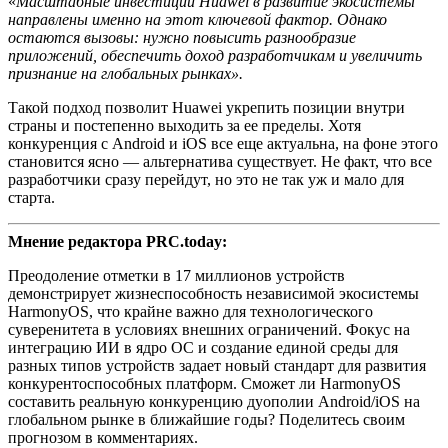
«
Масштабные инвестиции Huawei в развитие экосистемы
направлены именно на этот ключевой фактор. Однако
остаются вызовы: нужно повысить разнообразие
приложений, обеспечить доход разработчикам и увеличить
признание на глобальных рынках».
Такой подход позволит Huawei укрепить позиции внутри
страны и постепенно выходить за ее пределы. Хотя
конкуренция с Android и iOS все еще актуальна, на фоне этого
становится ясно — альтернатива существует. Не факт, что все
разработчики сразу перейдут, но это не так уж и мало для
старта.
Мнение редактора PRC.today:
Преодоление отметки в 17 миллионов устройств
демонстрирует жизнеспособность независимой экосистемы
HarmonyOS, что крайне важно для технологического
суверенитета в условиях внешних ограничений. Фокус на
интеграцию ИИ в ядро ОС и создание единой среды для
разных типов устройств задает новый стандарт для развития
конкурентоспособных платформ. Сможет ли HarmonyOS
составить реальную конкуренцию дуополии Android/iOS на
глобальном рынке в ближайшие годы? Поделитесь своим
прогнозом в комментариях.