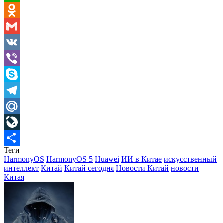
WhatsApp
Odnoklassniki
Gmail
VK
Viber
Skype
Telegram
Mail.Ru
LiveJournal
Теги
Отправить
HarmonyOS
HarmonyOS 5
Huawei
ИИ в Китае
искусственный
интеллект
Китай
Китай сегодня
Новости Китай
новости
Китая