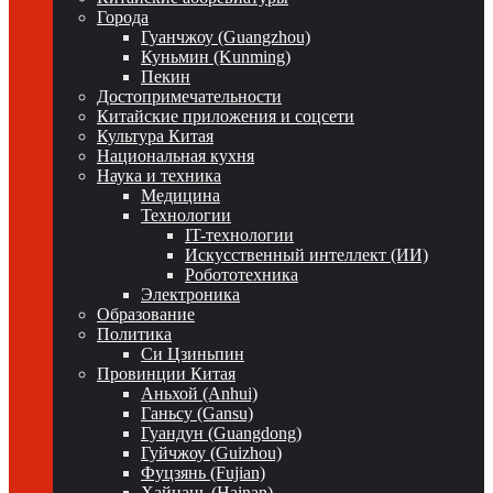
Города
Гуанчжоу (Guangzhou)
Куньмин (Kunming)
Пекин
Достопримечательности
Китайские приложения и соцсети
Культура Китая
Национальная кухня
Наука и техника
Медицина
Технологии
IT-технологии
Искусственный интеллект (ИИ)
Робототехника
Электроника
Образование
Политика
Си Цзиньпин
Провинции Китая
Аньхой (Anhui)
Ганьсу (Gansu)
Гуандун (Guangdong)
Гуйчжоу (Guizhou)
Фуцзянь (Fujian)
Хайнань (Hainan)