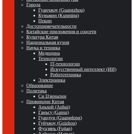
Города
Гуанчжоу (Guangzhou)
Куньмин (Kunming)
Пекин
Достопримечательности
Китайские приложения и соцсети
Культура Китая
Национальная кухня
Наука и техника
Медицина
Технологии
IT-технологии
Искусственный интеллект (ИИ)
Робототехника
Электроника
Образование
Политика
Си Цзиньпин
Провинции Китая
Аньхой (Anhui)
Ганьсу (Gansu)
Гуандун (Guangdong)
Гуйчжоу (Guizhou)
Фуцзянь (Fujian)
Хайнань (Hainan)