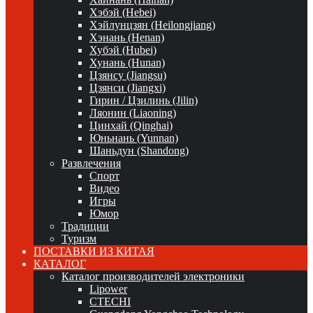
Хэбэй (Hebei)
Хэйлунцзян (Heilongjiang)
Хэнань (Henan)
Хубэй (Hubei)
Хунань (Hunan)
Цзянсу (Jiangsu)
Цзянси (Jiangxi)
Гирин / Цзилинь (Jilin)
Ляонин (Liaoning)
Цинхай (Qinghai)
Юньнань (Yunnan)
Шаньдун (Shandong)
Развлечения
Спорт
Видео
Игры
Юмор
Традиции
Туризм
ПОСТАВКИ ИЗ КИТАЯ
КАТАЛОГ
Каталог производителей электроники
Lipower
CTECHI