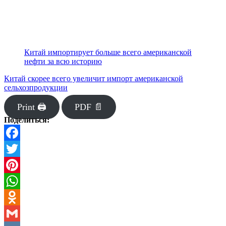
Китай импортирует больше всего американской
нефти за всю историю
Китай скорее всего увеличит импорт американской
сельхозпродукции
Print 🖨
PDF 📄
Поделиться:
Facebook
Twitter
Pinterest
WhatsApp
Odnoklassniki