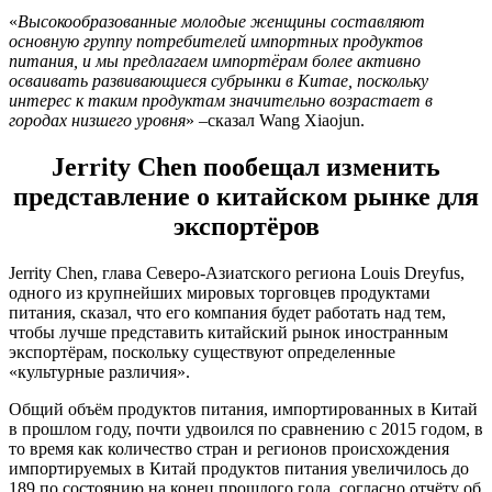
«
Высокообразованные молодые женщины составляют
основную группу потребителей импортных продуктов
питания, и мы предлагаем импортёрам более активно
осваивать развивающиеся субрынки в Китае, поскольку
интерес к таким продуктам значительно возрастает в
городах низшего уровня
» –сказал Wang Xiaojun.
Jerrity Chen пообещал изменить
представление о китайском рынке для
экспортёров
Jerrity Chen, глава Северо-Азиатского региона Louis Dreyfus,
одного из крупнейших мировых торговцев продуктами
питания, сказал, что его компания будет работать над тем,
чтобы лучше представить китайский рынок иностранным
экспортёрам, поскольку существуют определенные
«культурные различия».
Общий объём продуктов питания, импортированных в Китай
в прошлом году, почти удвоился по сравнению с 2015 годом, в
то время как количество стран и регионов происхождения
импортируемых в Китай продуктов питания увеличилось до
189 по состоянию на конец прошлого года, согласно отчёту об