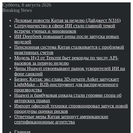
Суббота, 8 августа 2026
Breaking News
Деловые новости Китая за неделю (Дайджест N316)
Сотрудничество в сфере ИИ стало главной темой
встречи ученых и чиновников
ИИ DeepSeek повышает цены после запуска новых
моделей
Пенсионная система Китая сталкивается с проблемой
неактивных счетов
Модель Hy3 от Tencent бьет рекорды по числу API-
вызовов за первую неделю
Чипы Huawei отвоевывают рынок ускорителей ИИ на
фоне санкций
Бизнес Китая: экс-глава 3D-печати Anker запускает
LightMake – B2B-инструмент для распределенного
производства
Huawei и бамбуковая цикада стали героями спора об
авторских правах
Импорт офисной техники спровоцировал запуск новой
процедуры оценки рисков
Ответные меры Китая затронут американские
сертификационные агентства
Главная