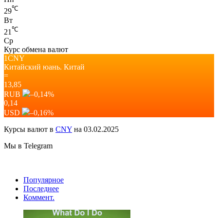
℃
29
Вт
℃
21
Ср
Курс обмена валют
1CNY
Китайский юань.
Китай
=
13,85
RUB
–0,14
%
0,14
USD
–0,16
%
Курсы валют в
CNY
на 03.02.2025
Мы в Telegram
Популярное
Последнее
Коммент.