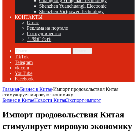
Guangdong Yongchao Technology
Shenzhen Yuanchuangli Electronic
Shenzhen Victpower Technology
КОНТАКТЫ
О нас
Реклама на портале
Сотрудничество
与我们合作
Поиск...
TikTok
Telegram
vk.com
YouTube
Facebook
Главная
/
Бизнес в Китае
/
Импорт продовольствия Китая
стимулирует мировую экономику
Бизнес в Китае
Новости Китая
Экспорт-импорт
Импорт продовольствия Китая
стимулирует мировую экономику