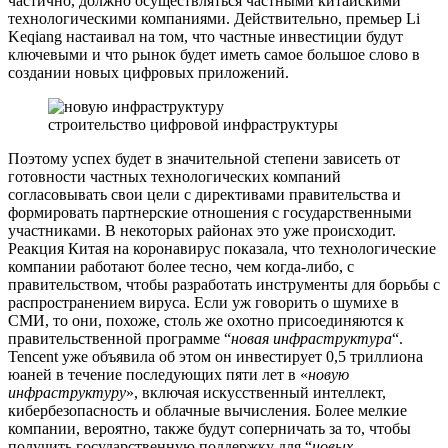
частично, должно осуществляться частными китайскими
технологическими компаниями. Действительно, премьер Li
Keqiang настаивал на том, что частные инвестиции будут
ключевыми и что рынок будет иметь самое большое слово в
создании новых цифровых приложений.
строительство цифровой инфраструктуры
Поэтому успех будет в значительной степени зависеть от
готовности частных технологических компаний
согласовывать свои цели с директивами правительства и
формировать партнерские отношения с государственными
участниками. В некоторых районах это уже происходит.
Реакция Китая на коронавирус показала, что технологические
компании работают более тесно, чем когда-либо, с
правительством, чтобы разработать инструменты для борьбы с
распространением вируса. Если уж говорить о шумихе в
СМИ, то они, похоже, столь же охотно присоединяются к
правительственной программе “
новая инфраструктура
“.
Tencent уже объявила об этом он инвестирует 0,5 триллиона
юаней в течение последующих пяти лет в «
новую
инфраструктуру
», включая искусственный интеллект,
кибербезопасность и облачные вычисления. Более мелкие
компании, вероятно, также будут соперничать за то, чтобы
получить государственную поддержку для “
новых