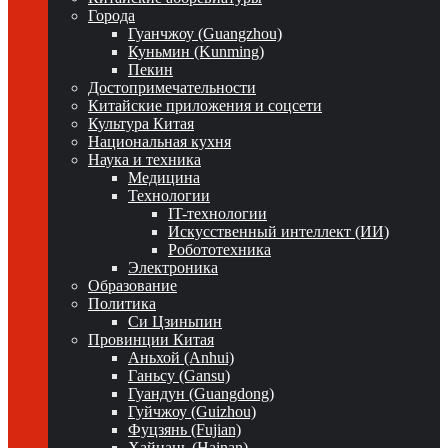
Города
Гуанчжоу (Guangzhou)
Куньмин (Kunming)
Пекин
Достопримечательности
Китайские приложения и соцсети
Культура Китая
Национальная кухня
Наука и техника
Медицина
Технологии
IT-технологии
Искусственный интеллект (ИИ)
Робототехника
Электроника
Образование
Политика
Си Цзиньпин
Провинции Китая
Аньхой (Anhui)
Ганьсу (Gansu)
Гуандун (Guangdong)
Гуйчжоу (Guizhou)
Фуцзянь (Fujian)
Хайнань (Hainan)