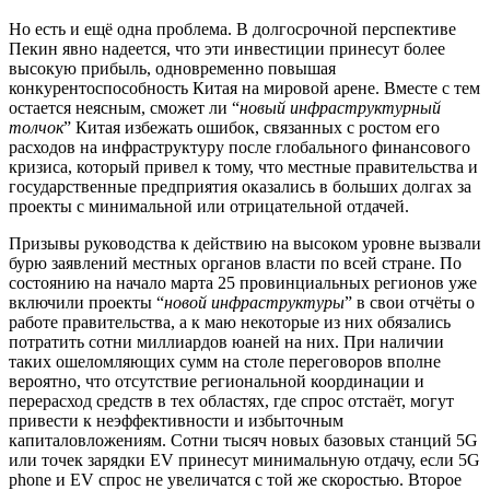
Но есть и ещё одна проблема. В долгосрочной перспективе
Пекин явно надеется, что эти инвестиции принесут более
высокую прибыль, одновременно повышая
конкурентоспособность Китая на мировой арене. Вместе с тем
остается неясным, сможет ли “
новый инфраструктурный
толчок
” Китая избежать ошибок, связанных с ростом его
расходов на инфраструктуру после глобального финансового
кризиса, который привел к тому, что местные правительства и
государственные предприятия оказались в больших долгах за
проекты с минимальной или отрицательной отдачей.
Призывы руководства к действию на высоком уровне вызвали
бурю заявлений местных органов власти по всей стране. По
состоянию на начало марта 25 провинциальных регионов уже
включили проекты “
новой инфраструктуры
” в свои отчёты о
работе правительства, а к маю некоторые из них обязались
потратить сотни миллиардов юаней на них. При наличии
таких ошеломляющих сумм на столе переговоров вполне
вероятно, что отсутствие региональной координации и
перерасход средств в тех областях, где спрос отстаёт, могут
привести к неэффективности и избыточным
капиталовложениям. Сотни тысяч новых базовых станций 5G
или точек зарядки EV принесут минимальную отдачу, если 5G
phone и EV спрос не увеличатся с той же скоростью. Второе