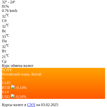
32º - 24º
81%
0.76 km/h
℃
32
Сб
℃
32
Вс
℃
33
Пн
℃
32
Вт
℃
21
Ср
Курс обмена валют
1CNY
Китайский юань.
Китай
=
13,85
RUB
–0,14
%
0,14
USD
–0,16
%
Курсы валют в
CNY
на 03.02.2025