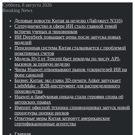
Суббота, 8 августа 2026
Breaking News
Деловые новости Китая за неделю (Дайджест N316)
Сотрудничество в сфере ИИ стало главной темой
встречи ученых и чиновников
ИИ DeepSeek повышает цены после запуска новых
моделей
Пенсионная система Китая сталкивается с проблемой
неактивных счетов
Модель Hy3 от Tencent бьет рекорды по числу API-
вызовов за первую неделю
Чипы Huawei отвоевывают рынок ускорителей ИИ на
фоне санкций
Бизнес Китая: экс-глава 3D-печати Anker запускает
LightMake – B2B-инструмент для распределенного
производства
Huawei и бамбуковая цикада стали героями спора об
авторских правах
Импорт офисной техники спровоцировал запуск новой
процедуры оценки рисков
Ответные меры Китая затронут американские
сертификационные агентства
Главная