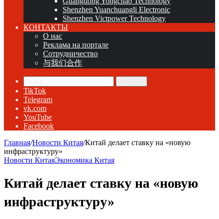
Guangdong Yongchao Technology
Shenzhen Yuanchuangli Electronic
Shenzhen Victpower Technology
КОНТАКТЫ
О нас
Реклама на портале
Сотрудничество
与我们合作
Поиск...
TikTok
Telegram
vk.com
YouTube
Facebook
Главная
/
Новости Китая
/
Китай делает ставку на «новую
инфраструктуру»
Новости Китая
Экономика Китая
Китай делает ставку на «новую
инфраструктуру»