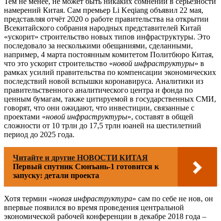
Тем не менее, не может быть никаких сомнений в серьёзности
намерений Китая. Сам премьер Li Keqiang объявил 22 мая,
представляя отчёт 2020 о работе правительства на открытии
Всекитайского собрания народных представителей Китай
«ускорит» строительство новых типов инфраструктуры. Это
последовало за несколькими обещаниями, сделанными,
например, 4 марта постоянным комитетом Политбюро Китая,
что это ускорит строительство «
новой инфраструктуры
» в
рамках усилий правительства по компенсации экономических
последствий новой вспышки коронавируса. Аналитики из
правительственного аналитического центра и фонда по
ценным бумагам, также цитируемой в государственных СМИ,
говорят, что они ожидают, что инвестиции, связанные с
проектами «
новой инфраструктуры
», составят в общей
сложности от 10 трлн до 17,5 трлн юаней на шестилетний
период до 2025 года.
Читайте и другие НОВОСТИ КИТАЯ
Первый спутник Сюнъань-1 готовится к
запуску: детали проекта
Хотя термин «
новая инфраструктура
» сам по себе не нов, он
впервые появился во время проведения центральной
экономической рабочей конференции в декабре 2018 года –