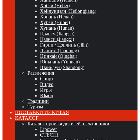
Хэбэй (Hebei)
Хэйлунцзян (Heilongjiang)
Хэнань (Henan)
Хубэй (Hubei)
Хунань (Hunan)
Цзянсу (Jiangsu)
Цзянси (Jiangxi)
Гирин / Цзилинь (Jilin)
Ляонин (Liaoning)
Цинхай (Qinghai)
Юньнань (Yunnan)
Шаньдун (Shandong)
Развлечения
Спорт
Видео
Игры
Юмор
Традиции
Туризм
ПОСТАВКИ ИЗ КИТАЯ
КАТАЛОГ
Каталог производителей электроники
Lipower
CTECHI