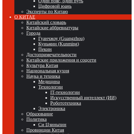
Один пояс, один путь
Цифровой юань
Эксперты по Китаю
О КИТАЕ
Китайский словарь
Китайские аббревиатуры
Города
Гуанчжоу (Guangzhou)
Куньмин (Kunming)
Пекин
Достопримечательности
Китайские приложения и соцсети
Культура Китая
Национальная кухня
Наука и техника
Медицина
Технологии
IT-технологии
Искусственный интеллект (ИИ)
Робототехника
Электроника
Образование
Политика
Си Цзиньпин
Провинции Китая