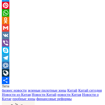
Twitter
Pinterest
WhatsApp
Odnoklassniki
Gmail
VK
Viber
Skype
Telegram
Mail.Ru
LiveJournal
Теги
Отправить
бизнес новости
зеленые пилотные зоны
Китай
Китай сегодня
Новости из Китая
Новости Китай
новости Китая
Новости о
Китае
пробные зоны
финансовые реформы