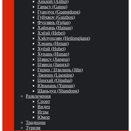
Аньхой (Anhui)
Ганьсу (Gansu)
Гуандун (Guangdong)
Гуйчжоу (Guizhou)
Фуцзянь (Fujian)
Хайнань (Hainan)
Хэбэй (Hebei)
Хэйлунцзян (Heilongjiang)
Хэнань (Henan)
Хубэй (Hubei)
Хунань (Hunan)
Цзянсу (Jiangsu)
Цзянси (Jiangxi)
Гирин / Цзилинь (Jilin)
Ляонин (Liaoning)
Цинхай (Qinghai)
Юньнань (Yunnan)
Шаньдун (Shandong)
Развлечения
Спорт
Видео
Игры
Юмор
Традиции
Туризм