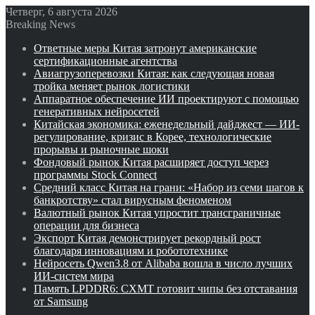
Четверг, 6 августа 2026
Breaking News
Ответные меры Китая затронут американские
сертификационные агентства
Авиагрузоперевозки Китая: как следующая новая
тройка меняет рынок логистики
Аппаратное обеспечение ИИ проектируют с помощью
генеративных нейросетей
Китайская экономика: еженедельный дайджест — ИИ-
регулирование, кризис в Корее, технологические
прорывы и рыночные шоки
Фондовый рынок Китая расширяет доступ через
программы Stock Connect
Средний класс Китая на грани: «Набор из семи шагов к
банкротству» стал вирусным феноменом
Валютный рынок Китая упростит трансграничные
операции для бизнеса
Экспорт Китая демонстрирует рекордный рост
благодаря инновациям и робототехнике
Нейросеть Qwen3.8 от Alibaba вошла в число лучших
ИИ-систем мира
Память LPDDR6: CXMT готовит чипы без отставания
от Samsung