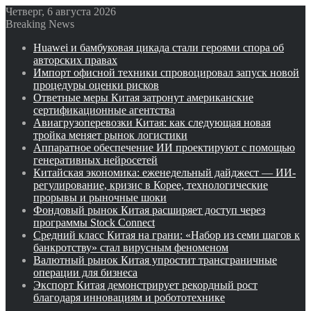
Четверг, 6 августа 2026
Breaking News
Huawei и бамбуковая цикада стали героями спора об
авторских правах
Импорт офисной техники спровоцировал запуск новой
процедуры оценки рисков
Ответные меры Китая затронут американские
сертификационные агентства
Авиагрузоперевозки Китая: как следующая новая
тройка меняет рынок логистики
Аппаратное обеспечение ИИ проектируют с помощью
генеративных нейросетей
Китайская экономика: еженедельный дайджест — ИИ-
регулирование, кризис в Корее, технологические
прорывы и рыночные шоки
Фондовый рынок Китая расширяет доступ через
программы Stock Connect
Средний класс Китая на грани: «Набор из семи шагов к
банкротству» стал вирусным феноменом
Валютный рынок Китая упростит трансграничные
операции для бизнеса
Экспорт Китая демонстрирует рекордный рост
благодаря инновациям и робототехнике