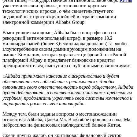
(Asia Times) – Государственное антимонопольное бюро
Китая
ужесточило свои правила, в отношении крупных
технологических игроков, о чём свидетельствует его
недавний шаг против крупнейшей в стране компании
электронной коммерции Alibaba Group.
В минувшие выходные, Alibaba была оштрафована на
рекордный антимонопольный штраф, в размере 18,2
миллиарда юаней (более 3,6 миллиарда долларов) за. якобы.
злоупотребление своим доминирующим положением на
рынке. Компания, которая управляет цифровой платёжной
платформой Alipay и предлагает банковские кредиты
предпринимателям, выступила с публичными извинениями:
«Alibaba принимает наказание с искренностью и будет
обеспечивать его соблюдение с решимостью. Чтобы
выполнить свою ответственность перед обществом, Alibaba
будет действовать, в соответствии с законом с предельным
усердием, продолжать укреплять свои системы комплаенса и
наращивать рост за счёт инноваций»
.
Между тем, были заданы вопросы о местонахождении
основателя Alibaba, Джека Ма. В октябре прошлого года, Ма
набросился на финансовых наблюдателей банков Китая.
Среди других жалоб, он критиковал финансовый сектор,