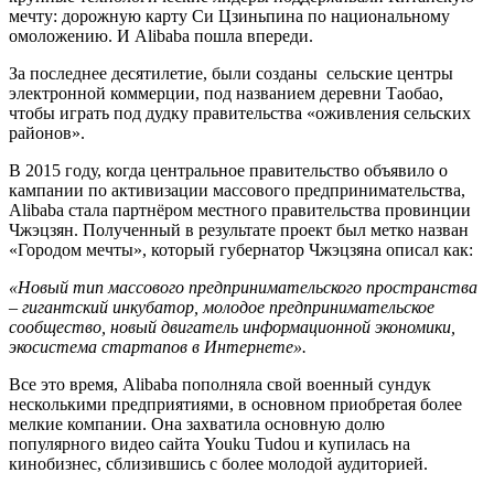
мечту: дорожную карту Си Цзиньпина по национальному
омоложению. И Alibaba пошла впереди.
За последнее десятилетие, были созданы сельские центры
электронной коммерции, под названием деревни Таобао,
чтобы играть под дудку правительства «оживления сельских
районов».
В 2015 году, когда центральное правительство объявило о
кампании по активизации массового предпринимательства,
Alibaba стала партнёром местного правительства провинции
Чжэцзян. Полученный в результате проект был метко назван
«Городом мечты», который губернатор Чжэцзяна описал как:
«Новый тип массового предпринимательского пространства
– гигантский инкубатор, молодое предпринимательское
сообщество, новый двигатель информационной экономики,
экосистема стартапов в Интернете».
Все это время, Alibaba пополняла свой военный сундук
несколькими предприятиями, в основном приобретая более
мелкие компании. Она захватила основную долю
популярного видео сайта Youku Tudou и купилась на
кинобизнес, сблизившись с более молодой аудиторией.