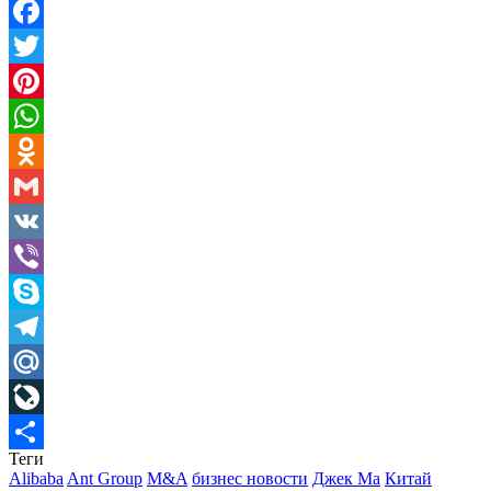
Facebook
Twitter
Pinterest
WhatsApp
Odnoklassniki
Gmail
VK
Viber
Skype
Telegram
Mail.Ru
LiveJournal
Теги
Отправить
Alibaba
Ant Group
M&A
бизнес новости
Джек Ма
Китай