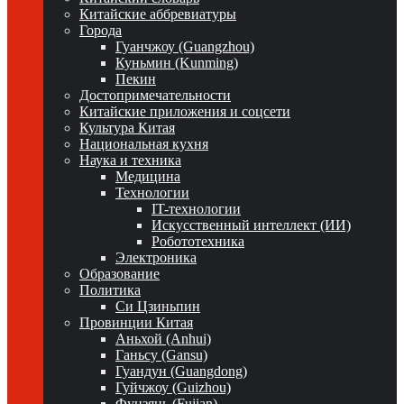
Китайские аббревиатуры
Города
Гуанчжоу (Guangzhou)
Куньмин (Kunming)
Пекин
Достопримечательности
Китайские приложения и соцсети
Культура Китая
Национальная кухня
Наука и техника
Медицина
Технологии
IT-технологии
Искусственный интеллект (ИИ)
Робототехника
Электроника
Образование
Политика
Си Цзиньпин
Провинции Китая
Аньхой (Anhui)
Ганьсу (Gansu)
Гуандун (Guangdong)
Гуйчжоу (Guizhou)
Фуцзянь (Fujian)