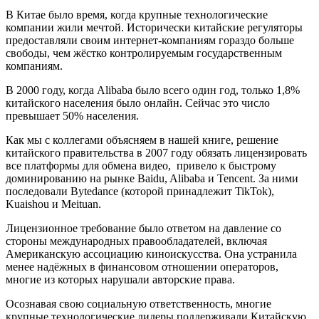
В Китае было время, когда крупные технологические
компании жили мечтой. Исторически китайские регуляторы
предоставляли своим интернет-компаниям гораздо больше
свободы, чем жёстко контролируемым государственным
компаниям.
В 2000 году, когда Alibaba было всего один год, только 1,8%
китайского населения было онлайн. Сейчас это число
превышает 50% населения.
Как мы с коллегами объясняем в нашей книге, решение
китайского правительства в 2007 году обязать лицензировать
все платформы для обмена видео, привело к быстрому
доминированию на рынке Baidu, Alibaba и Tencent. За ними
последовали Bytedance (которой принадлежит TikTok),
Kuaishou и Meituan.
Лицензионное требование было ответом на давление со
стороны международных правообладателей, включая
Американскую ассоциацию киноискусства. Она устранила
менее надёжных в финансовом отношении операторов,
многие из которых нарушали авторские права.
Осознавая свою социальную ответственность, многие
крупные технологические лидеры поддерживали Китайскую