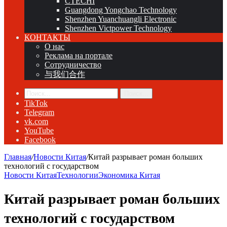
CTECHI
Guangdong Yongchao Technology
Shenzhen Yuanchuangli Electronic
Shenzhen Victpower Technology
КОНТАКТЫ
О нас
Реклама на портале
Сотрудничество
与我们合作
Поиск...
TikTok
Telegram
vk.com
YouTube
Facebook
Главная
/
Новости Китая
/
Китай разрывает роман больших
технологий с государством
Новости Китая
Технологии
Экономика Китая
Китай разрывает роман больших
технологий с государством