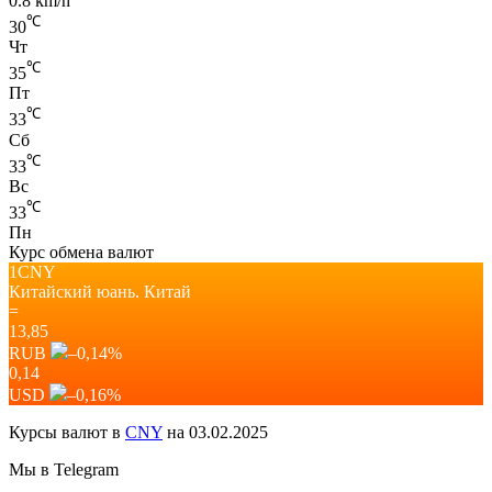
0.8 km/h
℃
30
Чт
℃
35
Пт
℃
33
Сб
℃
33
Вс
℃
33
Пн
Курс обмена валют
1CNY
Китайский юань.
Китай
=
13,85
RUB
–0,14
%
0,14
USD
–0,16
%
Курсы валют в
CNY
на 03.02.2025
Мы в Telegram