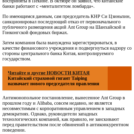
восприняты в Пекине. В октябре он заявил, что китайские
банки работают с «менталитетом ломбарда».
По имеющимся данным, сам председатель КНР Си Цзиньпин,
санкционировал последующий отказ от первоначального
публичного размещения акций Ant Group на Шанхайской и
Гонконгской фондовых биржах.
Затем компания была вынуждена зарегистрироваться, в
качестве финансового учреждения и подвергнуться надзору со
стороны центрального банка Китая, контролируемого
государством.
Читайте и другие НОВОСТИ КИТАЯ
Китайский страховой гигант Taiping
назначает нового председателя правления
Антимонопольное постановление, вынесенное Ant Group в
прошлом году и Alibaba, совсем недавно, не является
несовместимым с корпоративным управлением в западных
демократиях. Однако, руководители западных
технологических компаний, как правило, не заискивают
перед правительством после обвинений в антиконкурентном
поведении.