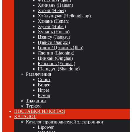
Хайнань (Hainan)
Хэбэй (Hebei)
Хэйлунцзян (Heilongjiang)
Хэнань (Henan)
Хубэй (Hubei)
Хунань (Hunan)
Цзянсу (Jiangsu)
Цзянси (Jiangxi)
Гирин / Цзилинь (Jilin)
Ляонин (Liaoning)
Цинхай (Qinghai)
Юньнань (Yunnan)
Шаньдун (Shandong)
Развлечения
Спорт
Видео
Игры
Юмор
Традиции
Туризм
ПОСТАВКИ ИЗ КИТАЯ
КАТАЛОГ
Каталог производителей электроники
Lipower