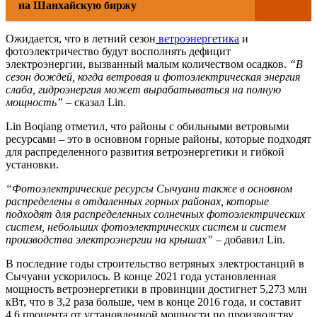
на Шанхайскую биржу
Ожидается, что в летний сезон
ветроэнергетика
и
фотоэлектричество будут восполнять дефицит
электроэнергии, вызванный малым количеством осадков.
“В
сезон дождей, когда ветровая и фотоэлектрическая энергия
слаба, гидроэнергия может вырабатываться на полную
мощность”
– сказал Lin.
Lin Boqiang отметил, что районы с обильными ветровыми
ресурсами – это в основном горные районы, которые подходят
для распределенного развития ветроэнергетики и гибкой
установки.
“Фотоэлектрические ресурсы Сычуани также в основном
распределены в отдаленных горных районах, которые
подходят для распределенных солнечных фотоэлектрических
систем, небольших фотоэлектрических систем и систем
производства электроэнергии на крышах”
– добавил Lin.
В последние годы строительство ветряных электростанций в
Сычуани ускорилось. В конце 2021 года установленная
мощность ветроэнергетики в провинции достигнет 5,273 млн
кВт, что в 3,2 раза больше, чем в конце 2016 года, и составит
4,6 процента от установленной мощности по производству