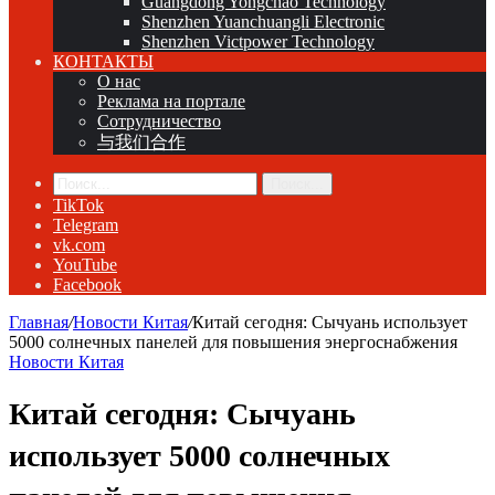
Guangdong Yongchao Technology
Shenzhen Yuanchuangli Electronic
Shenzhen Victpower Technology
КОНТАКТЫ
О нас
Реклама на портале
Сотрудничество
与我们合作
Поиск...
TikTok
Telegram
vk.com
YouTube
Facebook
Главная
/
Новости Китая
/
Китай сегодня: Сычуань использует
5000 солнечных панелей для повышения энергоснабжения
Новости Китая
Китай сегодня: Сычуань
использует 5000 солнечных