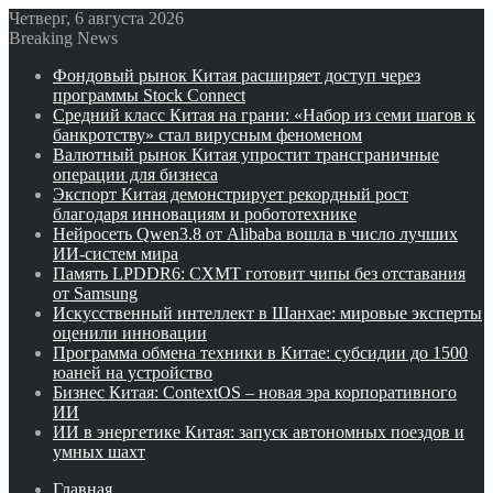
Четверг, 6 августа 2026
Breaking News
Фондовый рынок Китая расширяет доступ через
программы Stock Connect
Средний класс Китая на грани: «Набор из семи шагов к
банкротству» стал вирусным феноменом
Валютный рынок Китая упростит трансграничные
операции для бизнеса
Экспорт Китая демонстрирует рекордный рост
благодаря инновациям и робототехнике
Нейросеть Qwen3.8 от Alibaba вошла в число лучших
ИИ-систем мира
Память LPDDR6: CXMT готовит чипы без отставания
от Samsung
Искусственный интеллект в Шанхае: мировые эксперты
оценили инновации
Программа обмена техники в Китае: субсидии до 1500
юаней на устройство
Бизнес Китая: ContextOS – новая эра корпоративного
ИИ
ИИ в энергетике Китая: запуск автономных поездов и
умных шахт
Главная