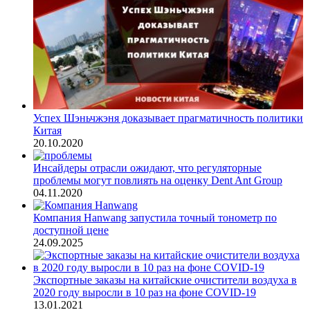
Успех Шэньчжэня доказывает прагматичность политики
Китая
20.10.2020
Инсайдеры отрасли ожидают, что регуляторные
проблемы могут повлиять на оценку Dent Ant Group
04.11.2020
Компания Hanwang запустила точный тонометр по
доступной цене
24.09.2025
Экспортные заказы на китайские очистители воздуха в
2020 году выросли в 10 раз на фоне COVID-19
13.01.2021