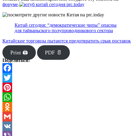
форуме
.
Китай сегодня: “демократические чипы” опасны
для тайваньского полупроводникового сектора
Китайские торговцы пытаются предотвратить срыв поставок
Print 🖨
PDF 📄
Поделиться:
Facebook
Twitter
Pinterest
WhatsApp
Odnoklassniki
Gmail
VK