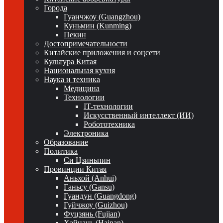
Города
Гуанчжоу (Guangzhou)
Куньмин (Kunming)
Пекин
Достопримечательности
Китайские приложения и соцсети
Культура Китая
Национальная кухня
Наука и техника
Медицина
Технологии
IT-технологии
Искусственный интеллект (ИИ)
Робототехника
Электроника
Образование
Политика
Си Цзиньпин
Провинции Китая
Аньхой (Anhui)
Ганьсу (Gansu)
Гуандун (Guangdong)
Гуйчжоу (Guizhou)
Фуцзянь (Fujian)
Хайнань (Hainan)