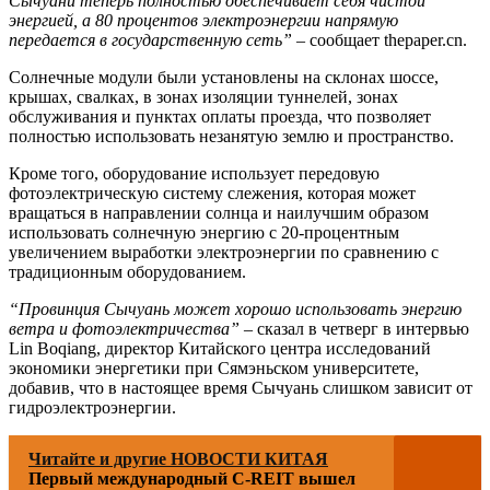
Сычуани теперь полностью обеспечивает себя чистой
энергией, а 80 процентов электроэнергии напрямую
передается в государственную сеть” –
сообщает thepaper.cn.
Солнечные модули были установлены на склонах шоссе,
крышах, свалках, в зонах изоляции туннелей, зонах
обслуживания и пунктах оплаты проезда, что позволяет
полностью использовать незанятую землю и пространство.
Кроме того, оборудование использует передовую
фотоэлектрическую систему слежения, которая может
вращаться в направлении солнца и наилучшим образом
использовать солнечную энергию с 20-процентным
увеличением выработки электроэнергии по сравнению с
традиционным оборудованием.
“Провинция Сычуань может хорошо использовать энергию
ветра и фотоэлектричества”
– сказал в четверг в интервью
Lin Boqiang, директор Китайского центра исследований
экономики энергетики при Сямэньском университете,
добавив, что в настоящее время Сычуань слишком зависит от
гидроэлектроэнергии.
Читайте и другие НОВОСТИ КИТАЯ
Первый международный C-REIT вышел