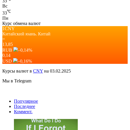
33
Вс
℃
33
Пн
Курс обмена валют
1CNY
Китайский юань.
Китай
=
13,85
RUB
–0,14
%
0,14
USD
–0,16
%
Курсы валют в
CNY
на 03.02.2025
Мы в Telegram
Популярное
Последнее
Коммент.