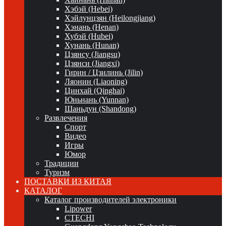
Хэбэй (Hebei)
Хэйлунцзян (Heilongjiang)
Хэнань (Henan)
Хубэй (Hubei)
Хунань (Hunan)
Цзянсу (Jiangsu)
Цзянси (Jiangxi)
Гирин / Цзилинь (Jilin)
Ляонин (Liaoning)
Цинхай (Qinghai)
Юньнань (Yunnan)
Шаньдун (Shandong)
Развлечения
Спорт
Видео
Игры
Юмор
Традиции
Туризм
ПОСТАВКИ ИЗ КИТАЯ
КАТАЛОГ
Каталог производителей электроники
Lipower
CTECHI