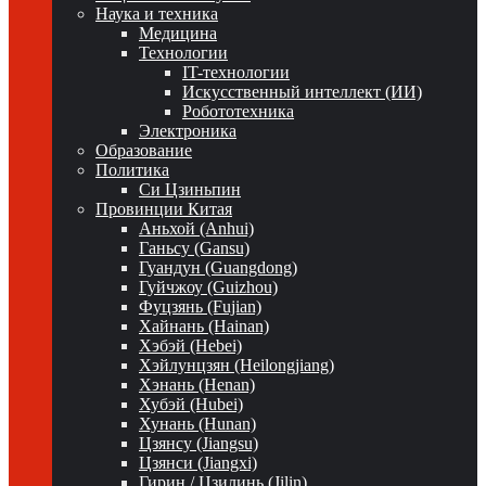
Наука и техника
Медицина
Технологии
IT-технологии
Искусственный интеллект (ИИ)
Робототехника
Электроника
Образование
Политика
Си Цзиньпин
Провинции Китая
Аньхой (Anhui)
Ганьсу (Gansu)
Гуандун (Guangdong)
Гуйчжоу (Guizhou)
Фуцзянь (Fujian)
Хайнань (Hainan)
Хэбэй (Hebei)
Хэйлунцзян (Heilongjiang)
Хэнань (Henan)
Хубэй (Hubei)
Хунань (Hunan)
Цзянсу (Jiangsu)
Цзянси (Jiangxi)
Гирин / Цзилинь (Jilin)