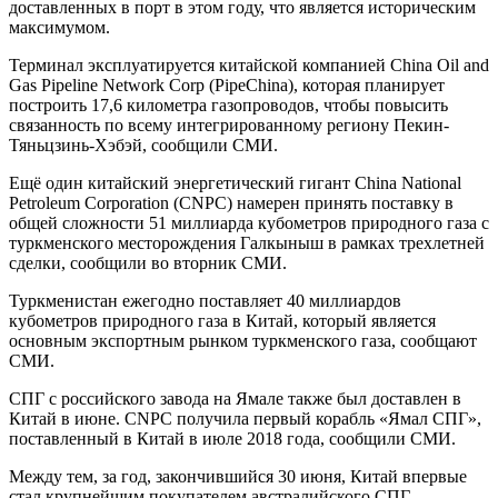
доставленных в порт в этом году, что является историческим
максимумом.
Терминал эксплуатируется китайской компанией China Oil and
Gas Pipeline Network Corp (PipeChina), которая планирует
построить 17,6 километра газопроводов, чтобы повысить
связанность по всему интегрированному региону Пекин-
Тяньцзинь-Хэбэй, сообщили СМИ.
Ещё один китайский энергетический гигант China National
Petroleum Corporation (CNPC) намерен принять поставку в
общей сложности 51 миллиарда кубометров природного газа с
туркменского месторождения Галкыныш в рамках трехлетней
сделки, сообщили во вторник СМИ.
Туркменистан ежегодно поставляет 40 миллиардов
кубометров природного газа в Китай, который является
основным экспортным рынком туркменского газа, сообщают
СМИ.
СПГ с российского завода на Ямале также был доставлен в
Китай в июне. CNPC получила первый корабль «Ямал СПГ»,
поставленный в Китай в июле 2018 года, сообщили СМИ.
Между тем, за год, закончившийся 30 июня, Китай впервые
стал крупнейшим покупателем австралийского СПГ.