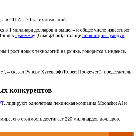
, а в США – 70 таких компаний.
тся в 1 миллиард долларов и выше, – и общее число известных
Hurun в
Гуанчжоу
(Guangzhou), столице
провинции Гуандун
урный рост новых технологий на рынке, говорится в индексе.
ие
“, – сказал Руперт Хугеверф (Rupert Hoogewerf), председатель
ых конкурентов
PT
, лидируют однолетняя пекинская компания Moonshot AI и
мире, его стоимость достигает 220 миллиардов долларов,