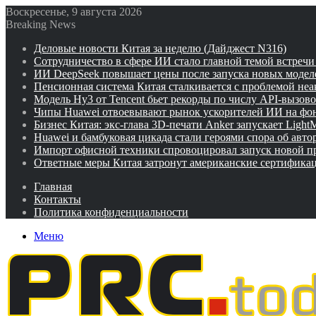
Воскресенье, 9 августа 2026
Breaking News
Деловые новости Китая за неделю (Дайджест N316)
Сотрудничество в сфере ИИ стало главной темой встреч
ИИ DeepSeek повышает цены после запуска новых модел
Пенсионная система Китая сталкивается с проблемой не
Модель Hy3 от Tencent бьет рекорды по числу API-вызов
Чипы Huawei отвоевывают рынок ускорителей ИИ на фо
Бизнес Китая: экс-глава 3D-печати Anker запускает Ligh
Huawei и бамбуковая цикада стали героями спора об авто
Импорт офисной техники спровоцировал запуск новой п
Ответные меры Китая затронут американские сертифика
Главная
Контакты
Политика конфиденциальности
Меню