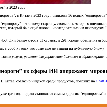
ов" в 2023 году
орогов”, в Китае в 2023 году появилось 56 новых “единорогов”
 “единорогу” – частному стартапу, стоимость которого оценивае
дексе, который был опубликован исследовательским институтом 
1 453. Они базируются в 53 странах и 291 городе, обеспечивая б
ых в 2000-х годах, которые еще не вышли на публичную биржу.
овые услуги, решения для управления бизнесом и здравоохранен
инороги” из сферы ИИ опережают миров
 В Китае, согласно индексу, среди продуктов, похожих на
ChatG
 уже три года подряд становится самым дорогим “единорогом” в 