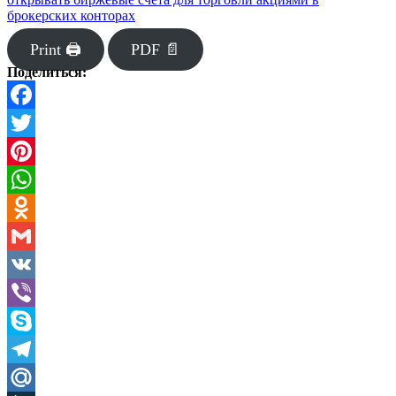
брокерских конторах
Print 🖨
PDF 📄
Поделиться:
Facebook
Twitter
Pinterest
WhatsApp
Odnoklassniki
Gmail
VK
Viber
Skype
Telegram