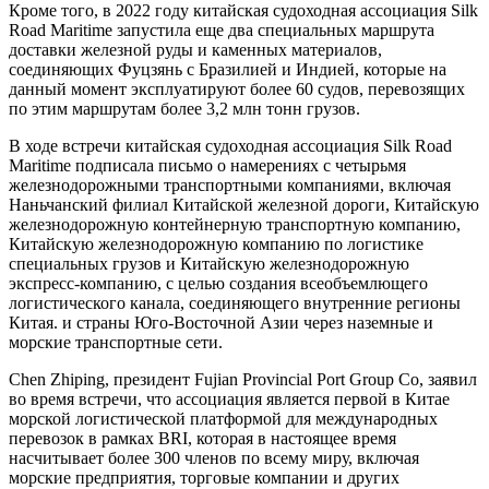
Кроме того, в 2022 году китайская судоходная ассоциация Silk
Road Maritime запустила еще два специальных маршрута
доставки железной руды и каменных материалов,
соединяющих Фуцзянь с Бразилией и Индией, которые на
данный момент эксплуатируют более 60 судов, перевозящих
по этим маршрутам более 3,2 млн тонн грузов.
В ходе встречи китайская судоходная ассоциация Silk Road
Maritime подписала письмо о намерениях с четырьмя
железнодорожными транспортными компаниями, включая
Наньчанский филиал Китайской железной дороги, Китайскую
железнодорожную контейнерную транспортную компанию,
Китайскую железнодорожную компанию по логистике
специальных грузов и Китайскую железнодорожную
экспресс-компанию, с целью создания всеобъемлющего
логистического канала, соединяющего внутренние регионы
Китая. и страны Юго-Восточной Азии через наземные и
морские транспортные сети.
Chen Zhiping, президент Fujian Provincial Port Group Co, заявил
во время встречи, что ассоциация является первой в Китае
морской логистической платформой для международных
перевозок в рамках BRI, которая в настоящее время
насчитывает более 300 членов по всему миру, включая
морские предприятия, торговые компании и других