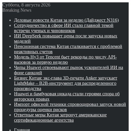
Суббота, 8 августа 2026
Breaking News
Деловые новости Китая за неделю (Дайджест N316)
Сотрудничество в сфере ИИ стало главной темой
встречи ученых и чиновников
ИИ DeepSeek повышает цены после запуска новых
моделей
Пенсионная система Китая сталкивается с проблемой
неактивных счетов
Модель Hy3 от Tencent бьет рекорды по числу API-
вызовов за первую неделю
Чипы Huawei отвоевывают рынок ускорителей ИИ на
фоне санкций
Бизнес Китая: экс-глава 3D-печати Anker запускает
LightMake – B2B-инструмент для распределенного
производства
Huawei и бамбуковая цикада стали героями спора об
авторских правах
Импорт офисной техники спровоцировал запуск новой
процедуры оценки рисков
Ответные меры Китая затронут американские
сертификационные агентства
Главная