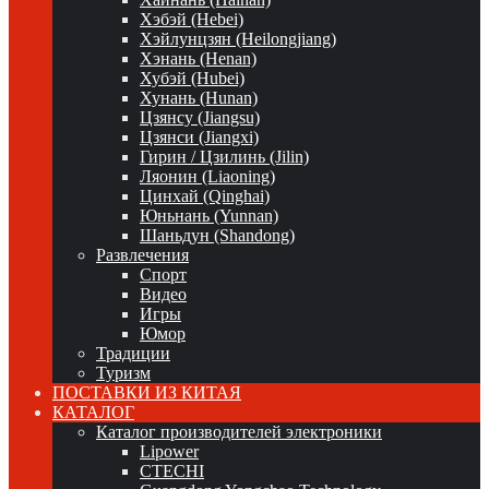
Хэбэй (Hebei)
Хэйлунцзян (Heilongjiang)
Хэнань (Henan)
Хубэй (Hubei)
Хунань (Hunan)
Цзянсу (Jiangsu)
Цзянси (Jiangxi)
Гирин / Цзилинь (Jilin)
Ляонин (Liaoning)
Цинхай (Qinghai)
Юньнань (Yunnan)
Шаньдун (Shandong)
Развлечения
Спорт
Видео
Игры
Юмор
Традиции
Туризм
ПОСТАВКИ ИЗ КИТАЯ
КАТАЛОГ
Каталог производителей электроники
Lipower
CTECHI