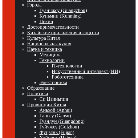
Города
Гуанчжоу (Guangzhou)
Куньмин (Kunming)
Пекин
Достопримечательности
Китайские приложения и соцсети
Культура Китая
Национальная кухня
Наука и техника
Медицина
Технологии
IT-технологии
Искусственный интеллект (ИИ)
Робототехника
Электроника
Образование
Политика
Си Цзиньпин
Провинции Китая
Аньхой (Anhui)
Ганьсу (Gansu)
Гуандун (Guangdong)
Гуйчжоу (Guizhou)
Фуцзянь (Fujian)
Хайнань (Hainan)