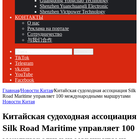
Guangdong Yongchao Technology
Shenzhen Yuanchuangli Electronic
Shenzhen Victpower Technology
КОНТАКТЫ
О нас
Реклама на портале
Сотрудничество
与我们合作
Поиск...
TikTok
Telegram
vk.com
YouTube
Facebook
Главная
/
Новости Китая
/
Китайская судоходная ассоциация Silk
Road Maritime управляет 100 международными маршрутами
Новости Китая
Китайская судоходная ассоциация
Silk Road Maritime управляет 100