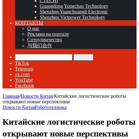
CTECHI
Guangdong Yongchao Technology
Shenzhen Yuanchuangli Electronic
Shenzhen Victpower Technology
КОНТАКТЫ
О нас
Реклама на портале
Сотрудничество
与我们合作
Поиск...
TikTok
Telegram
vk.com
YouTube
Facebook
Главная
/
Новости Китая
/
Китайские логистические роботы
открывают новые перспективы
Новости Китая
Робототехника
Китайские логистические роботы
открывают новые перспективы