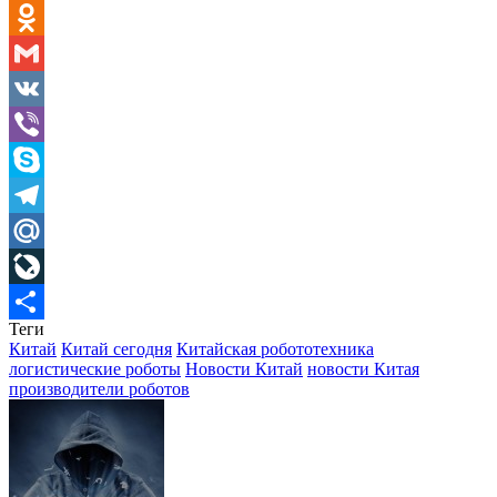
WhatsApp
Odnoklassniki
Gmail
VK
Viber
Skype
Telegram
Mail.Ru
LiveJournal
Теги
Отправить
Китай
Китай сегодня
Китайская робототехника
логистические роботы
Новости Китай
новости Китая
производители роботов