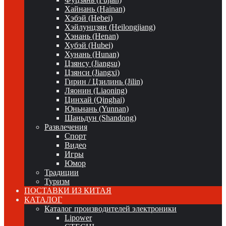
Хайнань (Hainan)
Хэбэй (Hebei)
Хэйлунцзян (Heilongjiang)
Хэнань (Henan)
Хубэй (Hubei)
Хунань (Hunan)
Цзянсу (Jiangsu)
Цзянси (Jiangxi)
Гирин / Цзилинь (Jilin)
Ляонин (Liaoning)
Цинхай (Qinghai)
Юньнань (Yunnan)
Шаньдун (Shandong)
Развлечения
Спорт
Видео
Игры
Юмор
Традиции
Туризм
ПОСТАВКИ ИЗ КИТАЯ
КАТАЛОГ
Каталог производителей электроники
Lipower