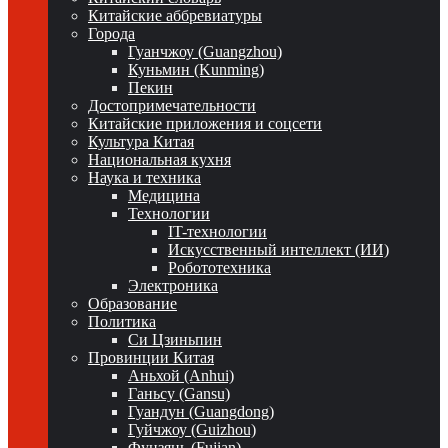
Китайские аббревиатуры
Города
Гуанчжоу (Guangzhou)
Куньмин (Kunming)
Пекин
Достопримечательности
Китайские приложения и соцсети
Культура Китая
Национальная кухня
Наука и техника
Медицина
Технологии
IT-технологии
Искусственный интеллект (ИИ)
Робототехника
Электроника
Образование
Политика
Си Цзиньпин
Провинции Китая
Аньхой (Anhui)
Ганьсу (Gansu)
Гуандун (Guangdong)
Гуйчжоу (Guizhou)
Фуцзянь (Fujian)