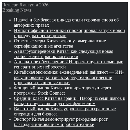
Четверг, 6 августа 2026
Breaking News
Huawei и бамбуковая цикада стали героями спора об
авторских правах
Импорт офисной техники спровоцировал запуск новой
процедуры оценки рисков
Ответные меры Китая затронут американские
сертификационные агентства
Авиагрузоперевозки Китая: как следующая новая
тройка меняет рынок логистики
Аппаратное обеспечение ИИ проектируют с помощью
генеративных нейросетей
Китайская экономика: еженедельный дайджест — ИИ-
регулирование, кризис в Корее, технологические
прорывы и рыночные шоки
Фондовый рынок Китая расширяет доступ через
программы Stock Connect
Средний класс Китая на грани: «Набор из семи шагов к
банкротству» стал вирусным феноменом
Валютный рынок Китая упростит трансграничные
операции для бизнеса
Экспорт Китая демонстрирует рекордный рост
благодаря инновациям и робототехнике