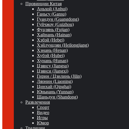
Провинции Китая
Аньхой (Anhui)
Ганьсу (Gansu)
Гуандун (Guangdong)
Гуйчжоу (Guizhou)
Фуцзянь (Fujian)
Хайнань (Hainan)
Хэбэй (Hebei)
Хэйлунцзян (Heilongjiang)
Хэнань (Henan)
Хубэй (Hubei)
Хунань (Hunan)
Цзянсу (Jiangsu)
Цзянси (Jiangxi)
Гирин / Цзилинь (Jilin)
Ляонин (Liaoning)
Цинхай (Qinghai)
Юньнань (Yunnan)
Шаньдун (Shandong)
Развлечения
Спорт
Видео
Игры
Юмор
Традиции