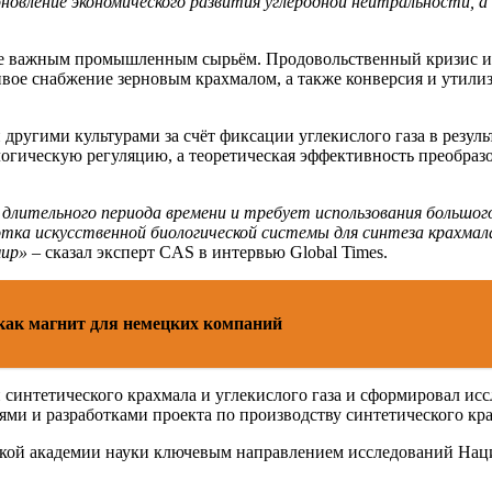
овление экономического развития углеродной нейтральности, а
кже важным промышленным сырьём. Продовольственный кризис и
вое снабжение зерновым крахмалом, а также конверсия и утилиз
другими культурами за счёт фиксации углекислого газа в резуль
гическую регуляцию, а теоретическая эффективность преобразов
лительного периода времени и требует использования большого 
отка искусственной биологической системы для синтеза крахма
мир»
– сказал эксперт CAS в интервью Global Times.
как магнит для немецких компаний
и синтетического крахмала и углекислого газа и сформировал и
иями и разработками проекта по производству синтетического кр
ской академии науки ключевым направлением исследований Нац