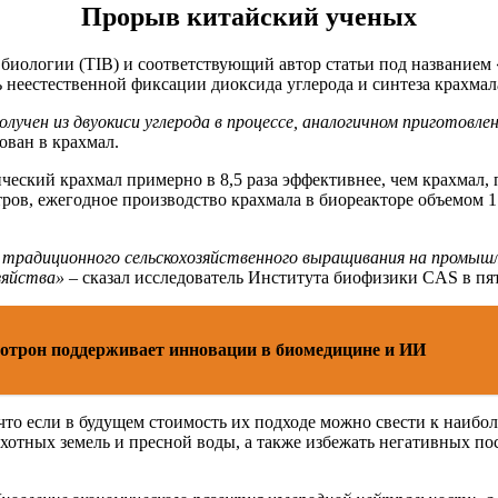
Прорыв китайский ученых
биологии (TIB) и соответствующий автор статьи под названием
 неестественной фиксации диоксида углерода и синтеза крахмала
чен из двуокиси углерода в процессе, аналогичном приготовле
ован в крахмал.
ческий крахмал примерно в 8,5 раза эффективнее, чем крахмал,
ров, ежегодное производство крахмала в биореакторе объемом 
 традиционного сельскохозяйственного выращивания на промышл
зяйства»
– сказал исследователь Института биофизики CAS в пят
отрон поддерживает инновации в биомедицине и ИИ
 что если в будущем стоимость их подходе можно свести к наибо
ахотных земель и пресной воды, а также избежать негативных 