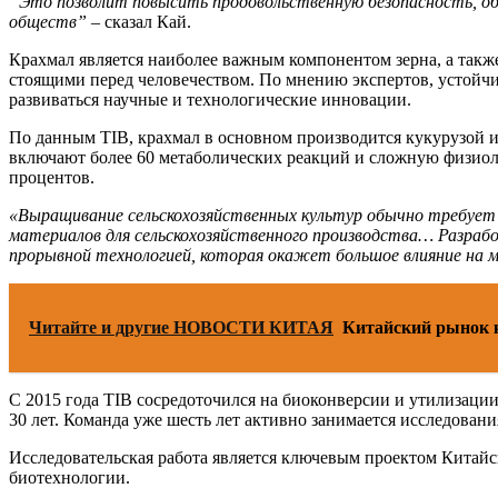
“Это позволит повысить продовольственную безопасность, обн
обществ”
– сказал Кай.
Крахмал является наиболее важным компонентом зерна, а та
стоящими перед человечеством. По мнению экспертов, устойчи
развиваться научные и технологические инновации.
По данным TIB, крахмал в основном производится кукурузой и 
включают более 60 метаболических реакций и сложную физиоло
процентов.
«Выращивание сельскохозяйственных культур обычно требует д
материалов для сельскохозяйственного производства… Разраб
прорывной технологией, которая окажет большое влияние на 
Читайте и другие НОВОСТИ КИТАЯ
Китайский рынок 
С 2015 года TIB сосредоточился на биоконверсии и утилизаци
30 лет. Команда уже шесть лет активно занимается исследован
Исследовательская работа является ключевым проектом Китай
биотехнологии.