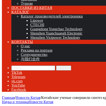
Туризм
ПОСТАВКИ ИЗ КИТАЯ
КАТАЛОГ
Каталог производителей электроники
Lipower
CTECHI
Guangdong Yongchao Technology
Shenzhen Yuanchuangli Electronic
Shenzhen Victpower Technology
КОНТАКТЫ
О нас
Реклама на портале
Сотрудничество
与我们合作
Поиск...
TikTok
Telegram
vk.com
YouTube
Facebook
Главная
/
Новости Китая
/
Китайские ученые совершили синтез к
Наука и техника
Новости Китая