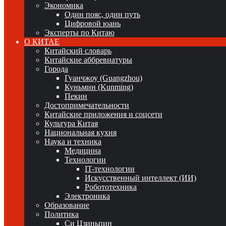
Экономика
Один пояс, один путь
Цифровой юань
Эксперты по Китаю
О КИТАЕ
Китайский словарь
Китайские аббревиатуры
Города
Гуанчжоу (Guangzhou)
Куньмин (Kunming)
Пекин
Достопримечательности
Китайские приложения и соцсети
Культура Китая
Национальная кухня
Наука и техника
Медицина
Технологии
IT-технологии
Искусственный интеллект (ИИ)
Робототехника
Электроника
Образование
Политика
Си Цзиньпин