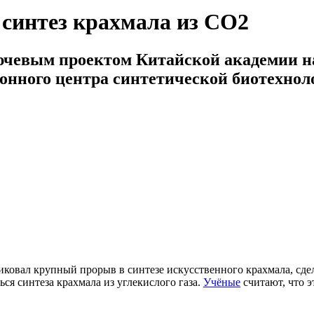
синтез крахмала из CO2
лючевым проектом Китайской академии 
онного центра синтетической биотехно
иковал крупный прорыв в синтезе искусственного крахмала, сд
ься синтеза крахмала из углекислого газа.
Учёные
считают, что 