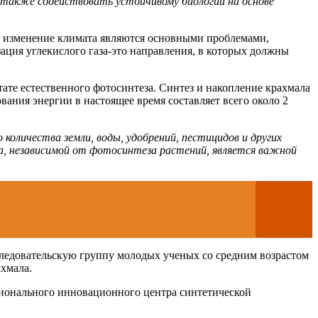
 также содействовать устойчивому биологии на основе
 изменение климата являются основными проблемами,
ация углекислого газа-это направления, в которых должны
тате естественного фотосинтеза. Синтез и накопление крахмала
ания энергии в настоящее время составляет всего около 2
количества земли, воды, удобрений, пестицидов и других
ла, независимой от фотосинтеза растений, является важной
сследовательскую группу молодых ученых со средним возрастом
ахмала.
ионального инновационного центра синтетической