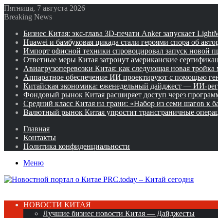
Пятница, 7 августа 2026
Breaking News
Бизнес Китая: экс-глава 3D-печати Anker запускает Ligh
Huawei и бамбуковая цикада стали героями спора об авто
Импорт офисной техники спровоцировал запуск новой п
Ответные меры Китая затронут американские сертифика
Авиагрузоперевозки Китая: как следующая новая тройка
Аппаратное обеспечение ИИ проектируют с помощью ге
Китайская экономика: еженедельный дайджест — ИИ-рег
Фондовый рынок Китая расширяет доступ через программ
Средний класс Китая на грани: «Набор из семи шагов к 
Валютный рынок Китая упростит трансграничные операц
Главная
Контакты
Политика конфиденциальности
Меню
НОВОСТИ КИТАЯ
Лучшие бизнес новости Китая — Дайджесты