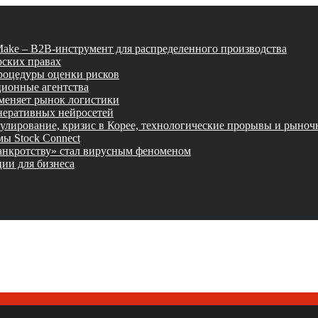
tMake – B2B-инструмент для распределенного производства
рских правах
роцедуры оценки рисков
ционные агентства
 меняет рынок логистики
неративных нейросетей
улирование, кризис в Корее, технологические прорывы и рыно
ы Stock Connect
банкротству» стал вирусным феноменом
ии для бизнеса