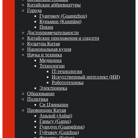
Китайские аббревиатуры
Города
Гуанчжоу (Guangzhou)
Куньмин (Kunming)
Пекин
Достопримечательности
Китайские приложения и соцсети
Культура Китая
Национальная кухня
Наука и техника
Медицина
Технологии
IT-технологии
Искусственный интеллект (ИИ)
Робототехника
Электроника
Образование
Политика
Си Цзиньпин
Провинции Китая
Аньхой (Anhui)
Ганьсу (Gansu)
Гуандун (Guangdong)
Гуйчжоу (Guizhou)
Фуцзянь (Fujian)