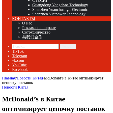
CTECHI
Guangdong Yongchao Technology
Shenzhen Yuanchuangli Electronic
Shenzhen Victpower Technology
КОНТАКТЫ
О нас
Реклама на портале
Сотрудничество
与我们合作
Поиск...
TikTok
Telegram
vk.com
YouTube
Facebook
Главная
/
Новости Китая
/
McDonald’s в Китае оптимизирует
цепочку поставок
Новости Китая
McDonald’s в Китае
оптимизирует цепочку поставок