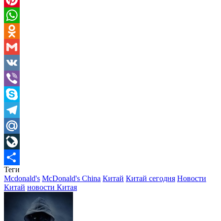
Pinterest
WhatsApp
Odnoklassniki
Gmail
VK
Viber
Skype
Telegram
Mail.Ru
LiveJournal
Теги
Отправить
Mcdonald's
McDonald's China
Китай
Китай сегодня
Новости
Китай
новости Китая