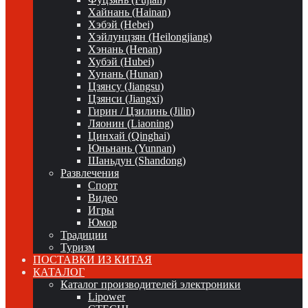
Хайнань (Hainan)
Хэбэй (Hebei)
Хэйлунцзян (Heilongjiang)
Хэнань (Henan)
Хубэй (Hubei)
Хунань (Hunan)
Цзянсу (Jiangsu)
Цзянси (Jiangxi)
Гирин / Цзилинь (Jilin)
Ляонин (Liaoning)
Цинхай (Qinghai)
Юньнань (Yunnan)
Шаньдун (Shandong)
Развлечения
Спорт
Видео
Игры
Юмор
Традиции
Туризм
ПОСТАВКИ ИЗ КИТАЯ
КАТАЛОГ
Каталог производителей электроники
Lipower