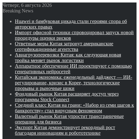
Четверг, 6 августа 2026
Breaking News
Huawei и бамбуковая цикада стали героями спора об
авторских правах
Импорт офисной техники спровоцировал запуск новой
процедуры оценки рисков
Ответные меры Китая затронут американские
сертификационные агентства
Авиагрузоперевозки Китая: как следующая новая
тройка меняет рынок логистики
Аппаратное обеспечение ИИ проектируют с помощью
генеративных нейросетей
Китайская экономика: еженедельный дайджест — ИИ-
регулирование, кризис в Корее, технологические
прорывы и рыночные шоки
Фондовый рынок Китая расширяет доступ через
программы Stock Connect
Средний класс Китая на грани: «Набор из семи шагов к
банкротству» стал вирусным феноменом
Валютный рынок Китая упростит трансграничные
операции для бизнеса
Экспорт Китая демонстрирует рекордный рост
благодаря инновациям и робототехнике