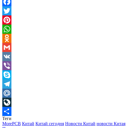
Facebook
Twitter
Pinterest
WhatsApp
Odnoklassniki
Gmail
VK
Viber
Skype
Telegram
Mail.Ru
LiveJournal
Теги
Отправить
MorePCB
Китай
Китай сегодня
Новости Китай
новости Китая