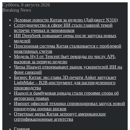
Суббота, 8 августа 2026
Breaking News
Деловые новости Китая за неделю (Дайджест N316)
Сотрудничество в сфере ИИ стало главной темой
встречи ученых и чиновников
ИИ DeepSeek повышает цены после запуска новых
моделей
Пенсионная система Китая сталкивается с проблемой
неактивных счетов
Модель Hy3 от Tencent бьет рекорды по числу API-
вызовов за первую неделю
Чипы Huawei отвоевывают рынок ускорителей ИИ на
фоне санкций
Бизнес Китая: экс-глава 3D-печати Anker запускает
LightMake – B2B-инструмент для распределенного
производства
Huawei и бамбуковая цикада стали героями спора об
авторских правах
Импорт офисной техники спровоцировал запуск новой
процедуры оценки рисков
Ответные меры Китая затронут американские
сертификационные агентства
Главная