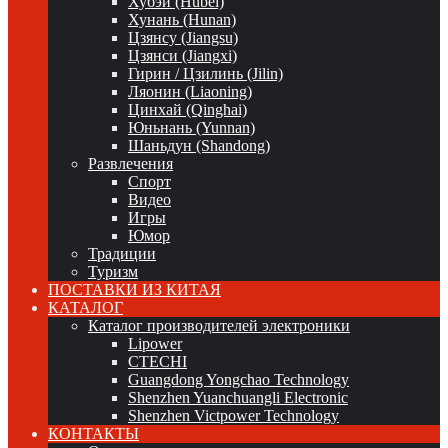
Хубэй (Hubei)
Хунань (Hunan)
Цзянсу (Jiangsu)
Цзянси (Jiangxi)
Гирин / Цзилинь (Jilin)
Ляонин (Liaoning)
Цинхай (Qinghai)
Юньнань (Yunnan)
Шаньдун (Shandong)
Развлечения
Спорт
Видео
Игры
Юмор
Традиции
Туризм
ПОСТАВКИ ИЗ КИТАЯ
КАТАЛОГ
Каталог производителей электроники
Lipower
CTECHI
Guangdong Yongchao Technology
Shenzhen Yuanchuangli Electronic
Shenzhen Victpower Technology
КОНТАКТЫ