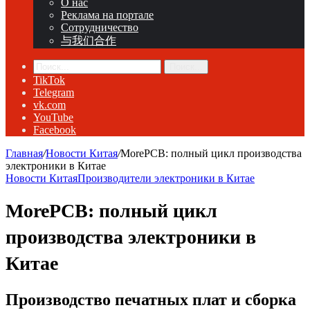
О нас
Реклама на портале
Сотрудничество
与我们合作
Поиск...
TikTok
Telegram
vk.com
YouTube
Facebook
Главная
/
Новости Китая
/
MorePCB: полный цикл производства
электроники в Китае
Новости Китая
Производители электроники в Китае
MorePCB: полный цикл
производства электроники в
Китае
Производство печатных плат и сборка