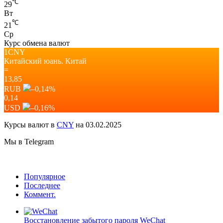
℃
29
Вт
℃
21
Ср
Курс обмена валют
1CNY
Китайский юань.
Китай
=
13,85
RUB
–0,14
%
0,14
USD
–0,16
%
Курсы валют в
CNY
на 03.02.2025
Мы в Telegram
Популярное
Последнее
Коммент.
Восстановление забытого пароля WeChat