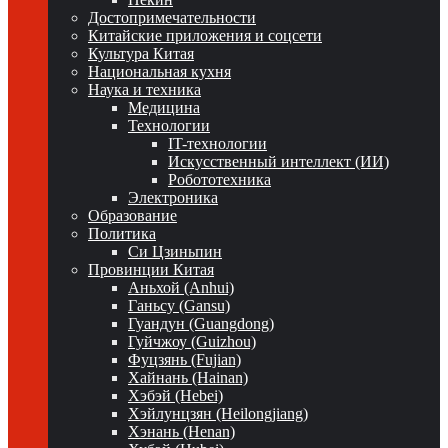
Достопримечательности
Китайские приложения и соцсети
Культура Китая
Национальная кухня
Наука и техника
Медицина
Технологии
IT-технологии
Искусственный интеллект (ИИ)
Робототехника
Электроника
Образование
Политика
Си Цзиньпин
Провинции Китая
Аньхой (Anhui)
Ганьсу (Gansu)
Гуандун (Guangdong)
Гуйчжоу (Guizhou)
Фуцзянь (Fujian)
Хайнань (Hainan)
Хэбэй (Hebei)
Хэйлунцзян (Heilongjiang)
Хэнань (Henan)