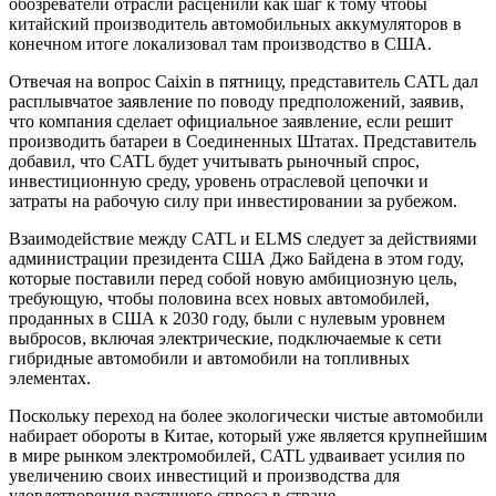
обозреватели отрасли расценили как шаг к тому чтобы
китайский производитель автомобильных аккумуляторов в
конечном итоге локализовал там производство в США.
Отвечая на вопрос Caixin в пятницу, представитель CATL дал
расплывчатое заявление по поводу предположений, заявив,
что компания сделает официальное заявление, если решит
производить батареи в Соединенных Штатах. Представитель
добавил, что CATL будет учитывать рыночный спрос,
инвестиционную среду, уровень отраслевой цепочки и
затраты на рабочую силу при инвестировании за рубежом.
Взаимодействие между CATL и ELMS следует за действиями
администрации президента США Джо Байдена в этом году,
которые поставили перед собой новую амбициозную цель,
требующую, чтобы половина всех новых автомобилей,
проданных в США к 2030 году, были с нулевым уровнем
выбросов, включая электрические, подключаемые к сети
гибридные автомобили и автомобили на топливных
элементах.
Поскольку переход на более экологически чистые автомобили
набирает обороты в Китае, который уже является крупнейшим
в мире рынком электромобилей, CATL удваивает усилия по
увеличению своих инвестиций и производства для
удовлетворения растущего спроса в стране.