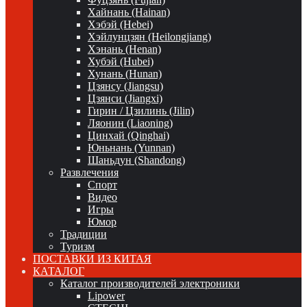
Хайнань (Hainan)
Хэбэй (Hebei)
Хэйлунцзян (Heilongjiang)
Хэнань (Henan)
Хубэй (Hubei)
Хунань (Hunan)
Цзянсу (Jiangsu)
Цзянси (Jiangxi)
Гирин / Цзилинь (Jilin)
Ляонин (Liaoning)
Цинхай (Qinghai)
Юньнань (Yunnan)
Шаньдун (Shandong)
Развлечения
Спорт
Видео
Игры
Юмор
Традиции
Туризм
ПОСТАВКИ ИЗ КИТАЯ
КАТАЛОГ
Каталог производителей электроники
Lipower