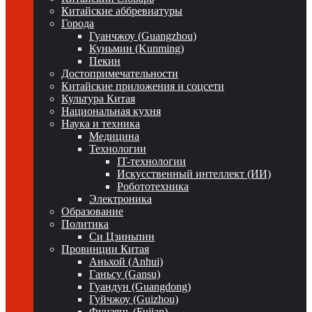
Китайские аббревиатуры
Города
Гуанчжоу (Guangzhou)
Куньмин (Kunming)
Пекин
Достопримечательности
Китайские приложения и соцсети
Культура Китая
Национальная кухня
Наука и техника
Медицина
Технологии
IT-технологии
Искусственный интеллект (ИИ)
Робототехника
Электроника
Образование
Политика
Си Цзиньпин
Провинции Китая
Аньхой (Anhui)
Ганьсу (Gansu)
Гуандун (Guangdong)
Гуйчжоу (Guizhou)
Фуцзянь (Fujian)