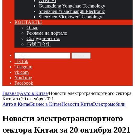
CTECHI
Guangdong Yongchao Technology
Shenzhen Yuanchuangli Electronic
Shenzhen Victpower Technology
КОНТАКТЫ
О нас
Реклама на портале
Сотрудничество
与我们合作
Поиск...
TikTok
Telegram
vk.com
YouTube
Facebook
Главная
/
Авто в Китае
/
Новости электротранспортного сектора
Китая за 20 октября 2021
Авто в Китае
Бизнес в Китае
Новости Китая
Электромобили
Новости электротранспортного
сектора Китая за 20 октября 2021