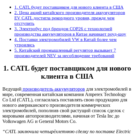
1. CATL будет поставщиком для нового клиента в США
2. Цена акций китайского производителя аккумуляторов
EV CATL достигла рекордного уровня, прежде чем
отступить
3. Электробус под брендом COP26 с технологией
производства аккумуляторов в Китае начинает роуд-шоу
4. Поставки электромобилей VW в Китай более чем
утроились
5. Китайский промышленный регулятор вызывает 7
производителей NEV за несоблюдение требований
1. CATL будет поставщиком для нового
клиента в США
Ведущий
производитель аккумуляторов
для электромобилей в
мире, современная китайская компания Amperex Technology
Co Ltd (CATL), согласилась поставлять свою продукцию для
нового американского производителя коммерческих
электромобилей, пополнив свой растущий список сделок с
мировыми автопроизводителями, начиная от Tesla Inc до
Volkswagen AG и General Motors Co.
“CATL заключила четырёхлетнюю сделку по поставке Electric