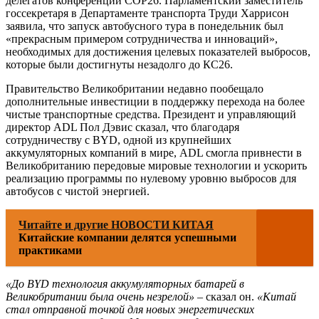
делегатов конференции COP26. Парламентский заместитель
госсекретаря в Департаменте транспорта Труди Харрисон
заявила, что запуск автобусного тура в понедельник был
«прекрасным примером сотрудничества и инноваций»,
необходимых для достижения целевых показателей выбросов,
которые были достигнуты незадолго до КС26.
Правительство Великобритании недавно пообещало
дополнительные инвестиции в поддержку перехода на более
чистые транспортные средства. Президент и управляющий
директор ADL Пол Дэвис сказал, что благодаря
сотрудничеству с BYD, одной из крупнейших
аккумуляторных компаний в мире, ADL смогла привнести в
Великобританию передовые мировые технологии и ускорить
реализацию программы по нулевому уровню выбросов для
автобусов с чистой энергией.
Читайте и другие НОВОСТИ КИТАЯ
Китайские компании делятся успешными
практиками
«До BYD технология аккумуляторных батарей в
Великобритании была очень незрелой»
– сказал он.
«Китай
стал отправной точкой для новых энергетических