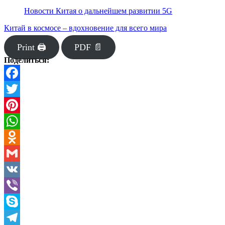
Новости Китая о дальнейшем развитии 5G
Китай в космосе – вдохновение для всего мира
Print 🖨
PDF 📄
Поделиться:
Facebook
Twitter
Pinterest
WhatsApp
Odnoklassniki
Gmail
VK
Viber
Skype