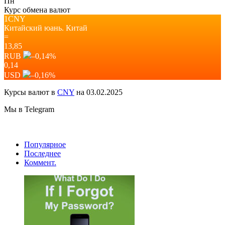
Пн
Курс обмена валют
1CNY
Китайский юань.
Китай
=
13,85
RUB
–0,14
%
0,14
USD
–0,16
%
Курсы валют в
CNY
на 03.02.2025
Мы в Telegram
Популярное
Последнее
Коммент.