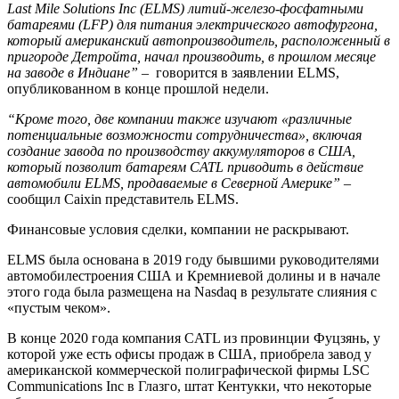
Last Mile Solutions Inc (ELMS) литий-железо-фосфатными
батареями (LFP) для питания электрического автофургона,
который американский автопроизводитель, расположенный в
пригороде Детройта, начал производить, в прошлом месяце
на заводе в Индиане”
– говорится в заявлении ELMS,
опубликованном в конце прошлой недели.
“Кроме того, две компании также изучают «различные
потенциальные возможности сотрудничества», включая
создание завода по производству аккумуляторов в США,
который позволит батареям CATL приводить в действие
автомобили ELMS, продаваемые в Северной Америке”
–
сообщил Caixin представитель ELMS.
Финансовые условия сделки, компании не раскрывают.
ELMS была основана в 2019 году бывшими руководителями
автомобилестроения США и Кремниевой долины и в начале
этого года была размещена на Nasdaq в результате слияния с
«пустым чеком».
В конце 2020 года компания CATL из провинции Фуцзянь, у
которой уже есть офисы продаж в США, приобрела завод у
американской коммерческой полиграфической фирмы LSC
Communications Inc в Глазго, штат Кентукки, что некоторые