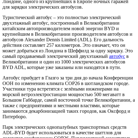
Лондоне, одного из крупнейших в Европе ночных гаражей
для зарядки электрических автобусов.
Туристический автобус – это полностью электрический
двухэтажный автобус, построенный в Великобритании
китайским автопроизводителем новой энергии BYD и
крупнейшим в Великобритании производителем автобусов и
автобусов Alexander Dennis Limited (ADL). Его дальность
действия составляет 257 километров. Это означает, что он
может добраться из Лондона в Шеффилд за одну зарядку. Это
самый продаваемый электрический двухэтажный
автобус
в
Великобритании и один из 1000 электрических автобусов
BYD ADL, которые уже заказаны или находятся в пути.
Автобус прибудет в Глазго за три дня до начала Конференции
ООН по изменению климата COP26 в шотландском городе.
Участники тура встретятся с зелёными инженерами на
морской ветроэлектростанции мощностью 500 мегаватт в
Большом Габбарде, самой восточной точке Великобритании, а
также с предприятиями и местными властями, которые
занимаются декарбонизацией таких городов, как Оксфорд и
Питерборо.
Парк электрических однопалубных транспортных средств
ADL-BYD будет использоваться в качестве шаттлов для