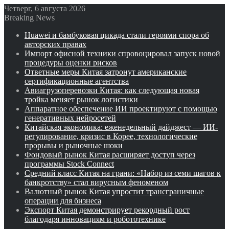
Четверг, 6 августа 2026
Breaking News
Huawei и бамбуковая цикада стали героями спора об
авторских правах
Импорт офисной техники спровоцировал запуск новой
процедуры оценки рисков
Ответные меры Китая затронут американские
сертификационные агентства
Авиагрузоперевозки Китая: как следующая новая
тройка меняет рынок логистики
Аппаратное обеспечение ИИ проектируют с помощью
генеративных нейросетей
Китайская экономика: еженедельный дайджест — ИИ-
регулирование, кризис в Корее, технологические
прорывы и рыночные шоки
Фондовый рынок Китая расширяет доступ через
программы Stock Connect
Средний класс Китая на грани: «Набор из семи шагов к
банкротству» стал вирусным феноменом
Валютный рынок Китая упростит трансграничные
операции для бизнеса
Экспорт Китая демонстрирует рекордный рост
благодаря инновациям и робототехнике