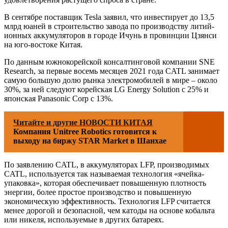
В сентябре поставщик Tesla заявил, что инвестирует до 13,5
млрд юаней в строительство завода по производству литий-
ионных аккумуляторов в городе Ичунь в провинции Цзянси
на юго-востоке Китая.
По данным южнокорейской консалтинговой компании SNE
Research, за первые восемь месяцев 2021 года CATL занимает
самую большую долю рынка электромобилей в мире – около
30%, за ней следуют корейская LG Energy Solution с 25% и
японская Panasonic Corp с 13%.
Читайте и другие НОВОСТИ КИТАЯ
Компания Unitree Robotics готовится к
выходу на биржу STAR Market в Шанхае
По заявлению CATL, в аккумуляторах LFP, производимых
CATL, используется так называемая технология «ячейка-
упаковка», которая обеспечивает повышенную плотность
энергии, более простое производство и повышенную
экономическую эффективность. Технология LFP считается
менее дорогой и безопасной, чем катоды на основе кобальта
или никеля, используемые в других батареях.