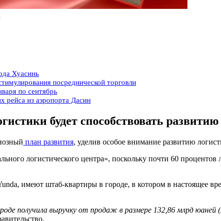
1
рода Хуасинь
 стимулирования посреднической торговли
нваря по сентябрь
ых рейса из аэропорта Дасин
огистики будет способствовать развитию
циозный
план развития
, уделив особое внимание развитию логис
ьного логистического центра», поскольку почти 60 процентов 
unda, имеют штаб-квартиры в городе, в котором в настоящее вре
ороде получила выручку от продаж в размере 132,86 млрд юаней 
равительство.