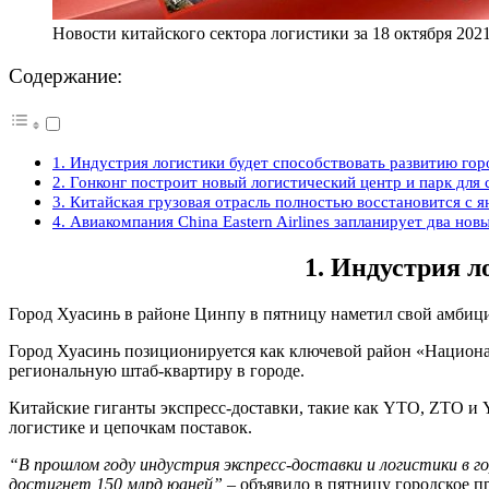
Новости китайского сектора логистики за 18 октября 202
Содержание:
1. Индустрия логистики будет способствовать развитию го
2. Гонконг построит новый логистический центр и парк для
3. Китайская грузовая отрасль полностью восстановится с я
4. Авиакомпания China Eastern Airlines запланирует два нов
1. Индустрия л
Город Хуасинь в районе Цинпу в пятницу наметил свой амби
Город Хуасинь позиционируется как ключевой район «Национал
региональную штаб-квартиру в городе.
Китайские гиганты экспресс-доставки, такие как YTO, ZTO и Y
логистике и цепочкам поставок.
“В прошлом году индустрия экспресс-доставки и логистики в г
достигнет 150 млрд юаней”
– объявило в пятницу городское п