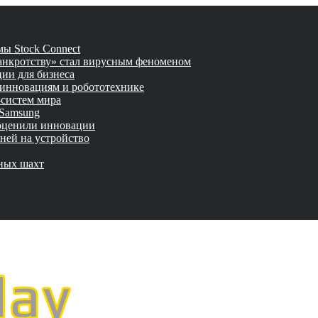
ы Stock Connect
банкротству» стал вирусным феноменом
ии для бизнеса
 инновациям и робототехнике
-систем мира
 Samsung
 оценили инновации
ней на устройство
мных шахт