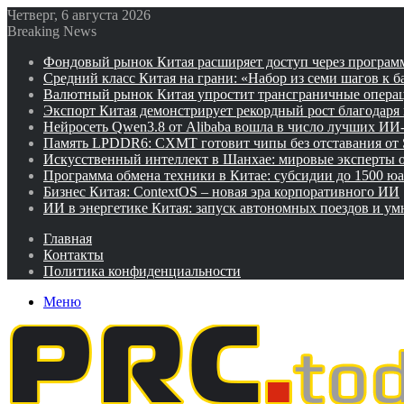
Четверг, 6 августа 2026
Breaking News
Фондовый рынок Китая расширяет доступ через программ
Средний класс Китая на грани: «Набор из семи шагов к 
Валютный рынок Китая упростит трансграничные операц
Экспорт Китая демонстрирует рекордный рост благодаря
Нейросеть Qwen3.8 от Alibaba вошла в число лучших ИИ
Память LPDDR6: CXMT готовит чипы без отставания от
Искусственный интеллект в Шанхае: мировые эксперты
Программа обмена техники в Китае: субсидии до 1500 юа
Бизнес Китая: ContextOS – новая эра корпоративного ИИ
ИИ в энергетике Китая: запуск автономных поездов и у
Главная
Контакты
Политика конфиденциальности
Меню