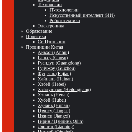
Технологии
IT-технологии
Искусственный интеллект (ИИ)
Робототехника
Электроника
Образование
Политика
Си Цзиньпин
Провинции Китая
Аньхой (Anhui)
Ганьсу (Gansu)
Гуандун (Guangdong)
Гуйчжоу (Guizhou)
Фуцзянь (Fujian)
Хайнань (Hainan)
Хэбэй (Hebei)
Хэйлунцзян (Heilongjiang)
Хэнань (Henan)
Хубэй (Hubei)
Хунань (Hunan)
Цзянсу (Jiangsu)
Цзянси (Jiangxi)
Гирин / Цзилинь (Jilin)
Ляонин (Liaoning)
Цинхай (Qinghai)