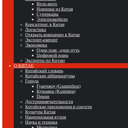
Вело-мото
Новинки из Китая
Суперкары
Электромобили
Консалтинг в Китае
Логистика
Открыть компанию в Китае
Экспорт-импорт
Экономика
Один пояс, один путь
Цифровой юань
Эксперты по Китаю
О КИТАЕ
Китайский словарь
Китайские аббревиатуры
Города
Гуанчжоу (Guangzhou)
Куньмин (Kunming)
Пекин
Достопримечательности
Китайские приложения и соцсети
Культура Китая
Национальная кухня
Наука и техника
Медицина