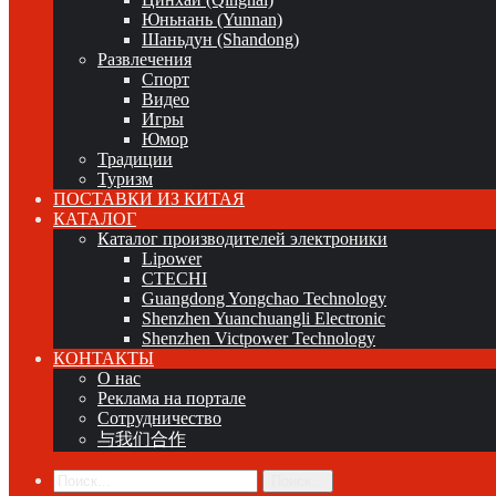
Юньнань (Yunnan)
Шаньдун (Shandong)
Развлечения
Спорт
Видео
Игры
Юмор
Традиции
Туризм
ПОСТАВКИ ИЗ КИТАЯ
КАТАЛОГ
Каталог производителей электроники
Lipower
CTECHI
Guangdong Yongchao Technology
Shenzhen Yuanchuangli Electronic
Shenzhen Victpower Technology
КОНТАКТЫ
О нас
Реклама на портале
Сотрудничество
与我们合作
Поиск...