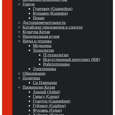
Города
Гуанчжоу (Guangzhou)
Куньмин (Kunming)
Пекин
Достопримечательности
Китайские приложения и соцсети
Культура Китая
Национальная кухня
Наука и техника
Медицина
Технологии
IT-технологии
Искусственный интеллект (ИИ)
Робототехника
Электроника
Образование
Политика
Си Цзиньпин
Провинции Китая
Аньхой (Anhui)
Ганьсу (Gansu)
Гуандун (Guangdong)
Гуйчжоу (Guizhou)
Фуцзянь (Fujian)
Хайнань (Hainan)