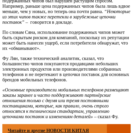
подержанных чипов был нарушен растущим спросом.
Например, раньше цена подержанных чипов была лишь вдвое
меньше, чем у новых, но теперь она почти равна.
“Некоторые
из этих чипов также перетекли в зарубежные цепочки
поставок”
– говорится в докладе.
По словам Сяна, использование подержанных чипов может
быть скрытым риском для компаний, поскольку их репутации
может быть нанесен ущерб, если потребители обнаружат, что
их «обманывают».
Фу Лян, также технический аналитик, сказал, что
большинство чипов покупаются продавцами небольших
электронных продуктов или производителями собранных
телефонов и не перетекают в цепочки поставок для основных
брендов мобильных телефонов.
«Основные производители мобильных телефонов размещают
заказы заранее и часто поддерживают партнёрские
отношения только с двумя или тремя постоянными
поставщиками, которые, как правило, очень строго
относятся к техническим стандартам, управлению
цепочками поставок и изменениям деталей»
– сказал Фу.
Читайте и другие НОВОСТИ КИТАЯ