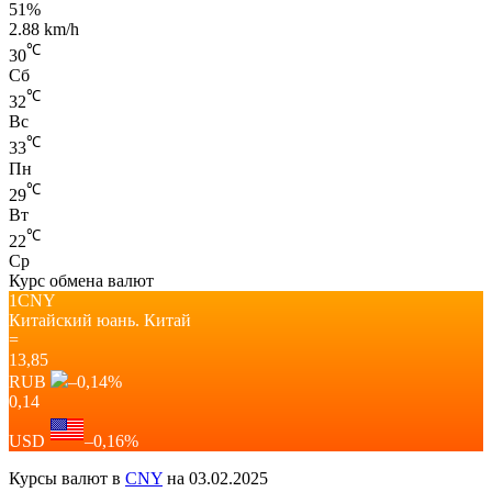
51%
2.88 km/h
℃
30
Сб
℃
32
Вс
℃
33
Пн
℃
29
Вт
℃
22
Ср
Курс обмена валют
1CNY
Китайский юань.
Китай
=
13,85
RUB
–0,14
%
0,14
USD
–0,16
%
Курсы валют в
CNY
на 03.02.2025