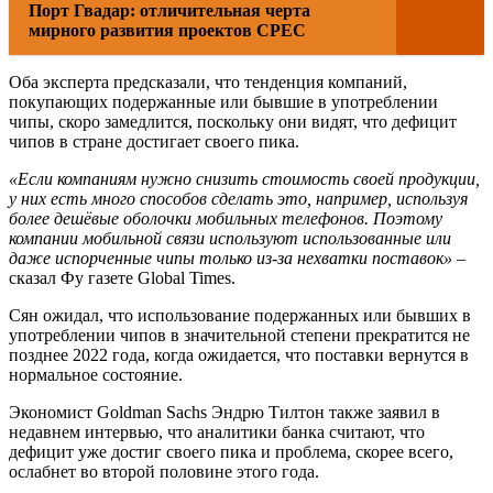
Порт Гвадар: отличительная черта
мирного развития проектов CPEC
Оба эксперта предсказали, что тенденция компаний,
покупающих подержанные или бывшие в употреблении
чипы, скоро замедлится, поскольку они видят, что дефицит
чипов в стране достигает своего пика.
«Если компаниям нужно снизить стоимость своей продукции,
у них есть много способов сделать это, например, используя
более дешёвые оболочки мобильных телефонов. Поэтому
компании мобильной связи используют использованные или
даже испорченные чипы только из-за нехватки поставок»
–
сказал Фу газете Global Times.
Сян ожидал, что использование подержанных или бывших в
употреблении чипов в значительной степени прекратится не
позднее 2022 года, когда ожидается, что поставки вернутся в
нормальное состояние.
Экономист Goldman Sachs Эндрю Тилтон также заявил в
недавнем интервью, что аналитики банка считают, что
дефицит уже достиг своего пика и проблема, скорее всего,
ослабнет во второй половине этого года.