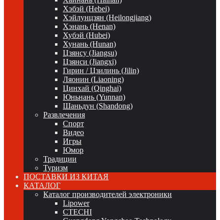
Хэбэй (Hebei)
Хэйлунцзян (Heilongjiang)
Хэнань (Henan)
Хубэй (Hubei)
Хунань (Hunan)
Цзянсу (Jiangsu)
Цзянси (Jiangxi)
Гирин / Цзилинь (Jilin)
Ляонин (Liaoning)
Цинхай (Qinghai)
Юньнань (Yunnan)
Шаньдун (Shandong)
Развлечения
Спорт
Видео
Игры
Юмор
Традиции
Туризм
ПОСТАВКИ ИЗ КИТАЯ
КАТАЛОГ
Каталог производителей электроники
Lipower
CTECHI