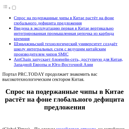
Спрос на подержанные чипы в Китае растёт на фоне
глобального дефицита предложения
Введена в эксплуатацию первая в Китае вертикально
интегрированная промышленная цепочка из карбида
кремния
Шэньчжэньский технологический университет создаёт
школу интегральных схем с ведущим китайским
производителем чипов SMIC
AntChain запускает блокчейн-сеть, доступную для Китая,
Западной Европы и Юго-Восточной Азии
Портал PRC.TODAY продолжает знакомить вас
высокотехнологическим сектором Китая.
Спрос на подержанные чипы в Китае
растёт на фоне глобального дефицита
предложения