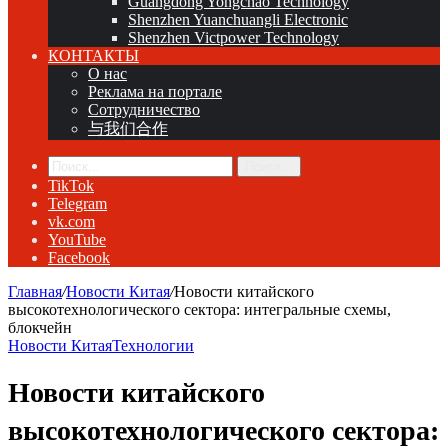
Guangdong Yongchao Technology
Shenzhen Yuanchuangli Electronic
Shenzhen Victpower Technology
КОНТАКТЫ
О нас
Реклама на портале
Сотрудничество
与我们合作
Поиск...
TikTok
Telegram
vk.com
YouTube
Facebook
Главная
/
Новости Китая
/
Новости китайского
высокотехнологического сектора: интегральные схемы,
блокчейн
Новости Китая
Технологии
Новости китайского
высокотехнологического сектора: