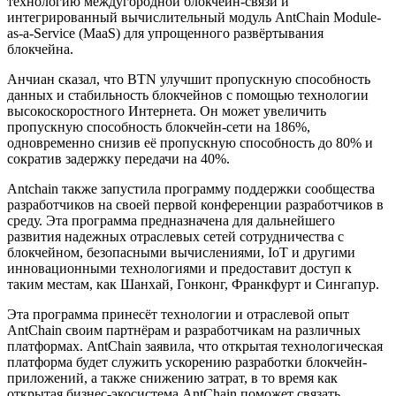
технологию междугородной блокчейн-связи и
интегрированный вычислительный модуль AntChain Module-
as-a-Service (MaaS) для упрощенного развёртывания
блокчейна.
Анчиан сказал, что BTN улучшит пропускную способность
данных и стабильность блокчейнов с помощью технологии
высокоскоростного Интернета. Он может увеличить
пропускную способность блокчейн-сети на 186%,
одновременно снизив её пропускную способность до 80% и
сократив задержку передачи на 40%.
Antchain также запустила программу поддержки сообщества
разработчиков на своей первой конференции разработчиков в
среду. Эта программа предназначена для дальнейшего
развития надежных отраслевых сетей сотрудничества с
блокчейном, безопасными вычислениями, IoT и другими
инновационными технологиями и предоставит доступ к
таким местам, как Шанхай, Гонконг, Франкфурт и Сингапур.
Эта программа принесёт технологии и отраслевой опыт
AntChain своим партнёрам и разработчикам на различных
платформах. AntChain заявила, что открытая технологическая
платформа будет служить ускорению разработки блокчейн-
приложений, а также снижению затрат, в то время как
открытая бизнес-экосистема AntChain поможет связать