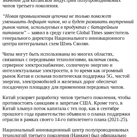
значение для китайской индустрии полупроводниковых
чипов третьего поколения.
“Новая промышленная цепочка не только поможет
уменьшить дефицит чипов, но и будет развивать внутренний
рынок чипов, используемых в продуктах с батарейным
питанием”
– заявил в среду газете Global Times заместитель
генерального директора Национального инновационного
центра интегральных схем Шэнь Сяолян.
Чипы могут быть использованы во многих областях,
связанных с передовыми технологиями, включая связь,
серверное электроснабжение, солнечную энергию и
интеллектуальные электросети, в то время как огромный
рынок Китая и сильная политическая поддержка 5G, чистой
энергии, электромобилей и железных дорог обеспечат
посадочную площадку для применения передовых чипов.
Китай ускоряет разработку чипов третьего поколения, чтобы
противостоять санкциям и запретам США. Кроме того, в
Китай хлынул поток капитала с тех пор, как в сентябре
прошлого года правительство объявило о планах поддержки
отрасли в рамках своего 14-го пятилетнего плана (2021-25).
Национальный инновационный центр полупроводниковых
технологий третьего поколения (Нанкин) был официально