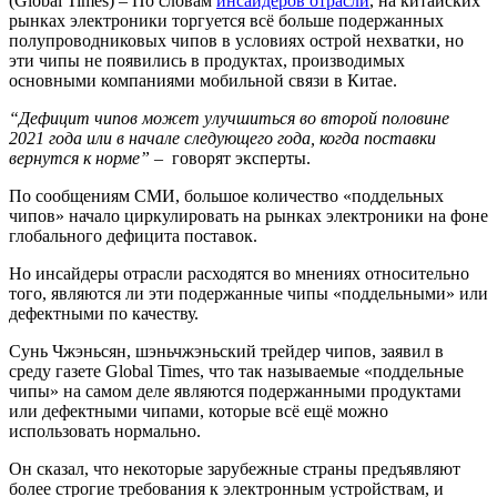
(Global Times) – По словам
инсайдеров отрасли
, на китайских
рынках электроники торгуется всё больше подержанных
полупроводниковых чипов в условиях острой нехватки, но
эти чипы не появились в продуктах, производимых
основными компаниями мобильной связи в Китае.
“Дефицит чипов может улучшиться во второй половине
2021 года или в начале следующего года, когда поставки
вернутся к норме”
– говорят эксперты.
По сообщениям СМИ, большое количество «поддельных
чипов» начало циркулировать на рынках электроники на фоне
глобального дефицита поставок.
Но инсайдеры отрасли расходятся во мнениях относительно
того, являются ли эти подержанные чипы «поддельными» или
дефектными по качеству.
Сунь Чжэньсян, шэньчжэньский трейдер чипов, заявил в
среду газете Global Times, что так называемые «поддельные
чипы» на самом деле являются подержанными продуктами
или дефектными чипами, которые всё ещё можно
использовать нормально.
Он сказал, что некоторые зарубежные страны предъявляют
более строгие требования к электронным устройствам, и