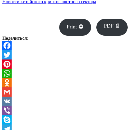
Новости китайского криптовалютного сектора
PDF 📄
Print 🖨
Поделиться:
Facebook
Twitter
Pinterest
WhatsApp
Odnoklassniki
Gmail
VK
Viber
Skype