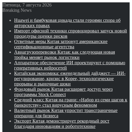
Пятница, 7 августа 2026
Breaking News
Huawei и бамбуковая цикада стали героями спора об
авторских правах
Импорт офисной техники спровоцировал запуск новой
процедуры оценки рисков
Ответные меры Китая затронут американские
сертификационные агентства
Авиагрузоперевозки Китая: как следующая новая
тройка меняет рынок логистики
Аппаратное обеспечение ИИ проектируют с помощью
генеративных нейросетей
Китайская экономика: еженедельный дайджест — ИИ-
регулирование, кризис в Корее, технологические
прорывы и рыночные шоки
Фондовый рынок Китая расширяет доступ через
программы Stock Connect
Средний класс Китая на грани: «Набор из семи шагов к
банкротству» стал вирусным феноменом
Валютный рынок Китая упростит трансграничные
операции для бизнеса
Экспорт Китая демонстрирует рекордный рост
благодаря инновациям и робототехнике