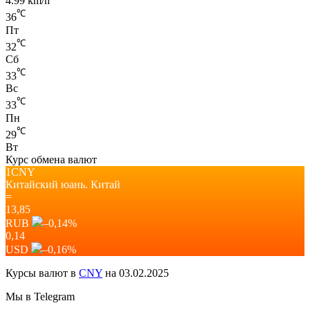
4.99 km/h
℃
36
Пт
℃
32
Сб
℃
33
Вс
℃
33
Пн
℃
29
Вт
Курс обмена валют
1CNY
Китайский юань.
Китай
=
13,85
RUB
–0,14
%
0,14
USD
–0,16
%
Курсы валют в
CNY
на 03.02.2025
Мы в Telegram