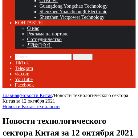
CTECHI
Guangdong Yongchao Technology
Shenzhen Yuanchuangli Electronic
Shenzhen Victpower Technology
КОНТАКТЫ
О нас
Реклама на портале
Сотрудничество
与我们合作
Поиск...
TikTok
Telegram
vk.com
YouTube
Facebook
Главная
/
Новости Китая
/
Новости технологического сектора
Китая за 12 октября 2021
Новости Китая
Технологии
Новости технологического
сектора Китая за 12 октября 2021