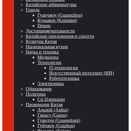
Китайские аббревиатуры
Города
Гуанчжоу (Guangzhou)
Куньмин (Kunming)
Пекин
Достопримечательности
Китайские приложения и соцсети
Культура Китая
Национальная кухня
Наука и техника
Медицина
Технологии
IT-технологии
Искусственный интеллект (ИИ)
Робототехника
Электроника
Образование
Политика
Си Цзиньпин
Провинции Китая
Аньхой (Anhui)
Ганьсу (Gansu)
Гуандун (Guangdong)
Гуйчжоу (Guizhou)
Фуцзянь (Fujian)