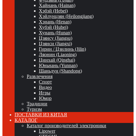
Хайнань (Hainan)
Хэбэй (Hebei)
Хэйлунцзян (Heilongjiang)
Хэнань (Henan)
Хубэй (Hubei)
Хунань (Hunan)
Цзянсу (Jiangsu)
Цзянси (Jiangxi)
Гирин / Цзилинь (Jilin)
Ляонин (Liaoning)
Цинхай (Qinghai)
Юньнань (Yunnan)
Шаньдун (Shandong)
Развлечения
Спорт
Видео
Игры
Юмор
Традиции
Туризм
ПОСТАВКИ ИЗ КИТАЯ
КАТАЛОГ
Каталог производителей электроники
Lipower