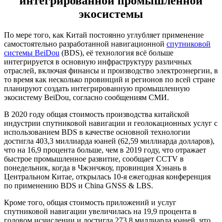
интегрированной промышленной
экосистемы
По мере того, как Китай постоянно углубляет применение
самостоятельно разработанной навигационной
спутниковой
системы BeiDou
(BDS), её технология всё больше
интегрируется в основную инфраструктуру различных
отраслей, включая финансы и производство электроэнергии, в
то время как несколько провинций и регионов по всей стране
планируют создать интегрированную промышленную
экосистему BeiDou, согласно сообщениям СМИ.
В 2020 году общая стоимость производства китайской
индустрии спутниковой навигации и геолокационных услуг с
использованием BDS в качестве основной технологии
достигла 403,3 миллиарда юаней (62,59 миллиарда долларов),
что на 16,9 процента больше, чем в 2019 году, что отражает
быстрое промышленное развитие, сообщает CCTV в
понедельник, когда в Чжэнчжоу, провинция Хэнань в
Центральном Китае, открылась 10-я ежегодная конференция
по применению BDS и China GNSS & LBS.
Кроме того, общая стоимость приложений и услуг
спутниковой навигации увеличилась на 19,9 процента в
годовом исчислении и достигла 273,8 миллиарда юаней, что