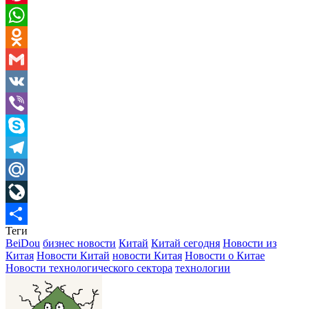
Pinterest
WhatsApp
Odnoklassniki
Gmail
VK
Viber
Skype
Telegram
Mail.Ru
LiveJournal
Теги
Отправить
BeiDou
бизнес новости
Китай
Китай сегодня
Новости из
Китая
Новости Китай
новости Китая
Новости о Китае
Новости технологического сектора
технологии