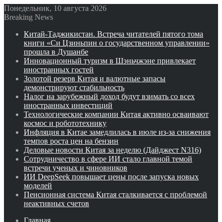
Понедельник, 10 августа 2026
Breaking News
Китай-Таджикистан. Встреча читателей пятого тома
книги «Си Цзиньпин о государственном управлении»
прошла в Душанбе
Инновационный туризм в Шэньчжэне привлекает
иностранных гостей
Золотой резерв Китая и валютные запасы
демонстрируют стабильность
Налог на зарубежный доход будут взимать со всех
иностранных инвестиций
Технологические компании Китая активно осваивают
космос и робототехнику
Инфляция в Китае замедлилась в июле из-за снижения
темпов роста цен на бензин
Деловые новости Китая за неделю (Дайджест N316)
Сотрудничество в сфере ИИ стало главной темой
встречи ученых и чиновников
ИИ DeepSeek повышает цены после запуска новых
моделей
Пенсионная система Китая сталкивается с проблемой
неактивных счетов
Главная