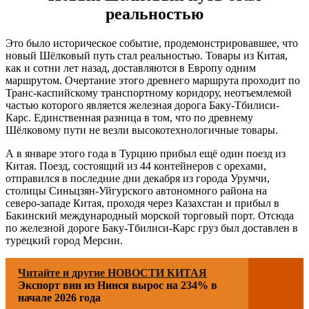
реальностью
Это было историческое событие, продемонстрировавшее, что
новый Шёлковый путь стал реальностью. Товары из Китая,
как и сотни лет назад, доставляются в Европу одним
маршрутом. Очертание этого древнего маршрута проходит по
Транс-каспийскому транспортному коридору, неотъемлемой
частью которого является железная дорога Баку-Тбилиси-
Карс. Единственная разница в том, что по древнему
Шёлковому пути не везли высокотехнологичные товары.
А в январе этого года в Турцию прибыл ещё один поезд из
Китая. Поезд, состоящий из 44 контейнеров с орехами,
отправился в последние дни декабря из города Урумчи,
столицы Синьцзян-Уйгурского автономного района на
северо-западе Китая, проходя через Казахстан и прибыл в
Бакинский международный морской торговый порт. Отсюда
по железной дороге Баку-Тбилиси-Карс груз был доставлен в
турецкий город Мерсин.
Читайте и другие НОВОСТИ КИТАЯ
Экспорт вин из Нинся вырос на 234% в
начале 2026 года