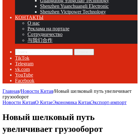
Guangdong Yongchao Technology
Shenzhen Yuanchuangli Electronic
Shenzhen Victpower Technology
КОНТАКТЫ
О нас
Реклама на портале
Сотрудничество
与我们合作
Поиск...
TikTok
Telegram
vk.com
YouTube
Facebook
Главная
/
Новости Китая
/
Новый шелковый путь увеличивает
грузооборот
Новости Китая
О Китае
Экономика Китая
Экспорт-импорт
Новый шелковый путь
увеличивает грузооборот