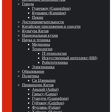
Города
Гуанчжоу (Guangzhou)
Куньмин (Kunming)
Пекин
Достопримечательности
Китайские приложения и соцсети
Культура Китая
Национальная кухня
Наука и техника
Медицина
Технологии
IT-технологии
Искусственный интеллект (ИИ)
Робототехника
Электроника
Образование
Политика
Си Цзиньпин
Провинции Китая
Аньхой (Anhui)
Ганьсу (Gansu)
Гуандун (Guangdong)
Гуйчжоу (Guizhou)
Фуцзянь (Fujian)
Хайнань (Hainan)