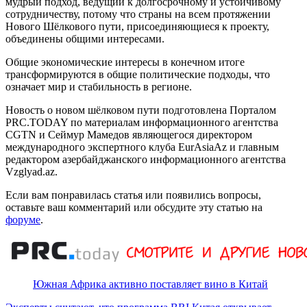
мудрый подход, ведущий к долгосрочному и устойчивому
сотрудничеству, потому что страны на всем протяжении
Нового Шёлкового пути, присоединяющиеся к проекту,
объединены общими интересами.
Общие экономические интересы в конечном итоге
трансформируются в общие политические подходы, что
означает мир и стабильность в регионе.
Новость о новом шёлковом пути подготовлена Порталом
PRC.TODAY по материалам информационного агентства
CGTN и Сеймур Мамедов являющегося директором
международного экспертного клуба EurAsiaAz и главным
редактором азербайджанского информационного агентства
Vzglyad.az.
Если вам понравилась статья или появились вопросы,
оставьте ваш комментарий или обсудите эту статью на
форуме
.
Южная Африка активно поставляет вино в Китай