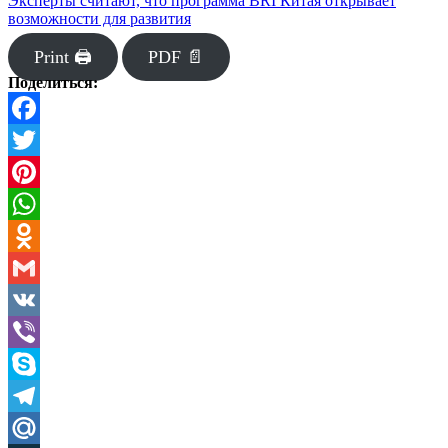
Эксперты считают, что программа BRI Китая открывает
возможности для развития
Print 🖨
PDF 📄
Поделиться:
Facebook
Twitter
Pinterest
WhatsApp
Odnoklassniki
Gmail
VK
Viber
Skype
Telegram