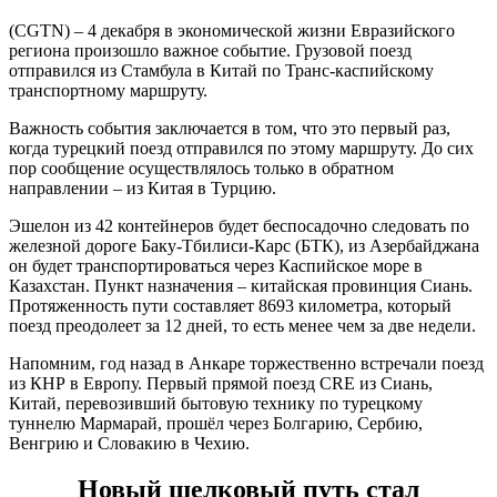
(CGTN) – 4 декабря в экономической жизни Евразийского
региона произошло важное событие. Грузовой поезд
отправился из Стамбула в Китай по Транс-каспийскому
транспортному маршруту.
Важность события заключается в том, что это первый раз,
когда турецкий поезд отправился по этому маршруту. До сих
пор сообщение осуществлялось только в обратном
направлении – из Китая в Турцию.
Эшелон из 42 контейнеров будет беспосадочно следовать по
железной дороге Баку-Тбилиси-Карс (БТК), из Азербайджана
он будет транспортироваться через Каспийское море в
Казахстан. Пункт назначения – китайская провинция Сиань.
Протяженность пути составляет 8693 километра, который
поезд преодолеет за 12 дней, то есть менее чем за две недели.
Напомним, год назад в Анкаре торжественно встречали поезд
из КНР в Европу. Первый прямой поезд CRE из Сиань,
Китай, перевозивший бытовую технику по турецкому
туннелю Мармарай, прошёл через Болгарию, Сербию,
Венгрию и Словакию в Чехию.
Новый шелковый путь стал