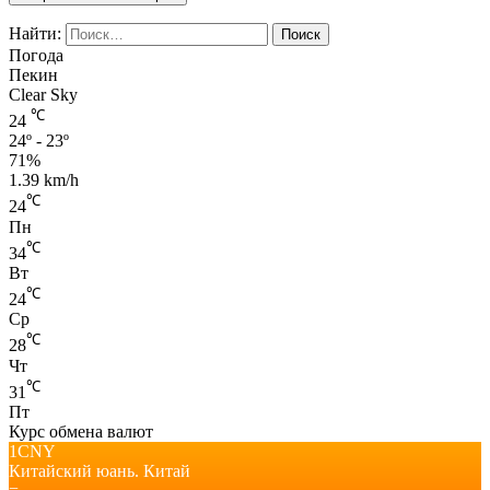
Найти:
Погода
Пекин
Clear Sky
℃
24
24º - 23º
71%
1.39 km/h
℃
24
Пн
℃
34
Вт
℃
24
Ср
℃
28
Чт
℃
31
Пт
Курс обмена валют
1CNY
Китайский юань.
Китай