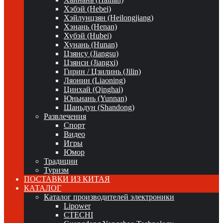
Хэбэй (Hebei)
Хэйлунцзян (Heilongjiang)
Хэнань (Henan)
Хубэй (Hubei)
Хунань (Hunan)
Цзянсу (Jiangsu)
Цзянси (Jiangxi)
Гирин / Цзилинь (Jilin)
Ляонин (Liaoning)
Цинхай (Qinghai)
Юньнань (Yunnan)
Шаньдун (Shandong)
Развлечения
Спорт
Видео
Игры
Юмор
Традиции
Туризм
ПОСТАВКИ ИЗ КИТАЯ
КАТАЛОГ
Каталог производителей электроники
Lipower
CTECHI