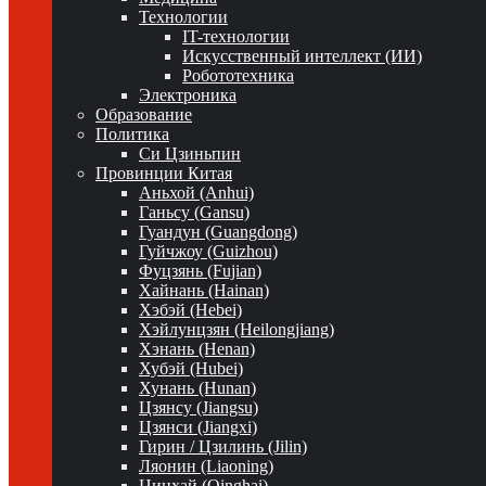
Технологии
IT-технологии
Искусственный интеллект (ИИ)
Робототехника
Электроника
Образование
Политика
Си Цзиньпин
Провинции Китая
Аньхой (Anhui)
Ганьсу (Gansu)
Гуандун (Guangdong)
Гуйчжоу (Guizhou)
Фуцзянь (Fujian)
Хайнань (Hainan)
Хэбэй (Hebei)
Хэйлунцзян (Heilongjiang)
Хэнань (Henan)
Хубэй (Hubei)
Хунань (Hunan)
Цзянсу (Jiangsu)
Цзянси (Jiangxi)
Гирин / Цзилинь (Jilin)
Ляонин (Liaoning)
Цинхай (Qinghai)