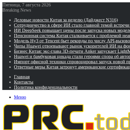
Пятница, 7 августа 2026
Breaking News
Деловые новости Китая за неделю (Дайджест N316)
Сотрудничество в сфере ИИ стало главной темой встреч
ИИ DeepSeek повышает цены после запуска новых модел
Пенсионная система Китая сталкивается с проблемой не
Модель Hy3 от Tencent бьет рекорды по числу API-вызов
Чипы Huawei отвоевывают рынок ускорителей ИИ на фо
Бизнес Китая: экс-глава 3D-печати Anker запускает Ligh
Huawei и бамбуковая цикада стали героями спора об авто
Импорт офисной техники спровоцировал запуск новой п
Ответные меры Китая затронут американские сертифика
Главная
Контакты
Политика конфиденциальности
Меню