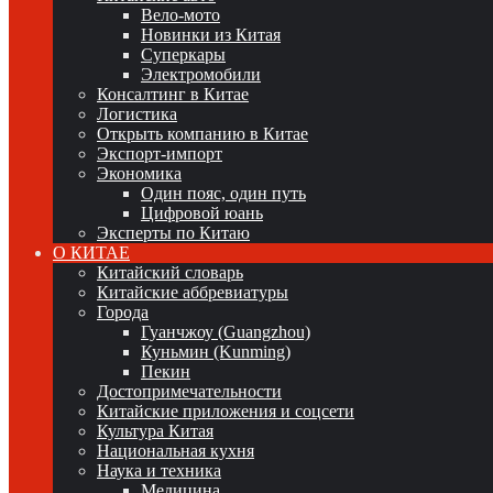
Вело-мото
Новинки из Китая
Суперкары
Электромобили
Консалтинг в Китае
Логистика
Открыть компанию в Китае
Экспорт-импорт
Экономика
Один пояс, один путь
Цифровой юань
Эксперты по Китаю
О КИТАЕ
Китайский словарь
Китайские аббревиатуры
Города
Гуанчжоу (Guangzhou)
Куньмин (Kunming)
Пекин
Достопримечательности
Китайские приложения и соцсети
Культура Китая
Национальная кухня
Наука и техника
Медицина