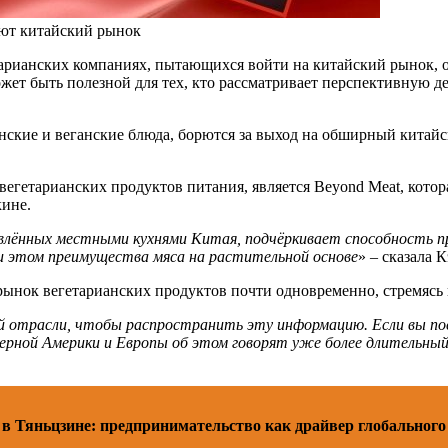
ют китайский рынок
рианских компаниях, пытающихся войти на китайский рынок, о п
ет быть полезной для тех, кто рассматривает перспективную де
кие и веганские блюда, борются за выход на обширный китайск
етарианских продуктов питания, является Beyond Meat, которая
кине.
новлённых местными кухнями Китая, подчёркивает способность 
ри этом преимущества мяса на растительной основе
» – сказала
рынок вегетарианских продуктов почти одновременно, стремясь 
всей отрасли, чтобы распространить эту информацию. Если вы п
ерной Америки и Европы об этом говорят уже более длительный
 в Тяньцзине: предпринимательство как драйвер глобального