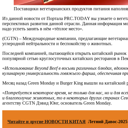
Поставщики вегетарианских продуктов питания наполня
Из данной новости от Портала PRC.TODAY вы узнаете о вегета
перспективах развития данной отрасли. Данная информация мож
надо успеть занять в нём «тёплое место».
(CGTN) – Международные компании, предлагающие вегетарианс
углеродной нейтральности и беспокойству о животных.
Последней компанией, пытающейся открыть китайский рынок вег
популярной сетью круглосуточных китайских ресторанов в Пе
«
Использование Beyond Beef в восьми различных блюдах, вдох
кулинарную универсальность говяжьего фарша, обеспечивая п
Месяц назад Green Monday и Burger King вышли на китайский 
«
Потребуется некоторое время, не только для нас, но и для 
и благополучие животных, то в некоторых других странах Сев
агентству CGTN Дэвид Юнг, основатель Green Monday.
Читайте и другие НОВОСТИ КИТАЯ
Летний Давос-2025