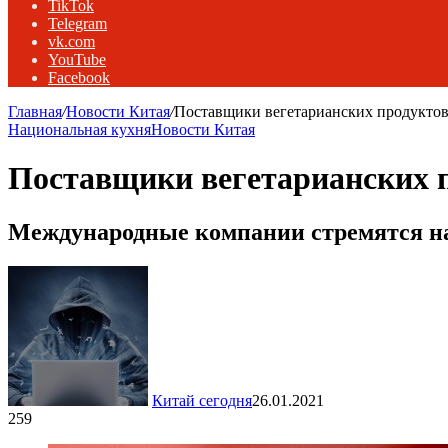
TikTok
Telegram
vk.com
YouTube
Facebook
Главная
/
Новости Китая
/
Поставщики вегетарианских продукто
Национальная кухня
Новости Китая
Поставщики вегетарианских 
Международные компании стремятся н
Китай сегодня
26.01.2021
259