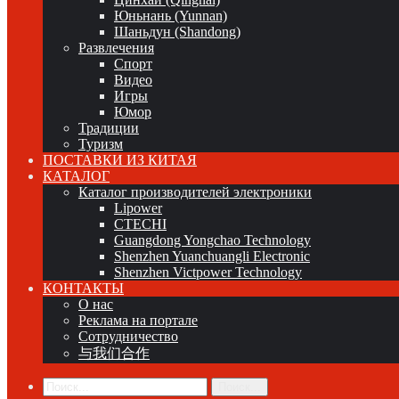
Юньнань (Yunnan)
Шаньдун (Shandong)
Развлечения
Спорт
Видео
Игры
Юмор
Традиции
Туризм
ПОСТАВКИ ИЗ КИТАЯ
КАТАЛОГ
Каталог производителей электроники
Lipower
CTECHI
Guangdong Yongchao Technology
Shenzhen Yuanchuangli Electronic
Shenzhen Victpower Technology
КОНТАКТЫ
О нас
Реклама на портале
Сотрудничество
与我们合作
Поиск...