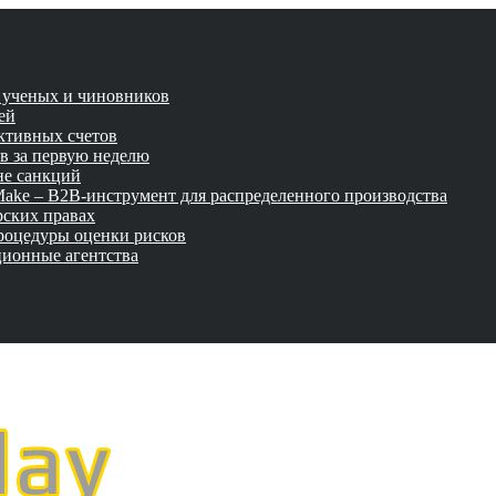
и ученых и чиновников
ей
активных счетов
ов за первую неделю
не санкций
tMake – B2B-инструмент для распределенного производства
рских правах
роцедуры оценки рисков
ционные агентства