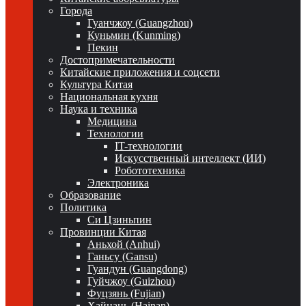
Города
Гуанчжоу (Guangzhou)
Куньмин (Kunming)
Пекин
Достопримечательности
Китайские приложения и соцсети
Культура Китая
Национальная кухня
Наука и техника
Медицина
Технологии
IT-технологии
Искусственный интеллект (ИИ)
Робототехника
Электроника
Образование
Политика
Си Цзиньпин
Провинции Китая
Аньхой (Anhui)
Ганьсу (Gansu)
Гуандун (Guangdong)
Гуйчжоу (Guizhou)
Фуцзянь (Fujian)
Хайнань (Hainan)