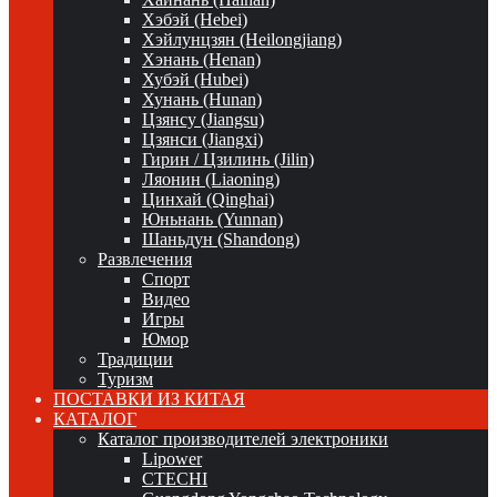
Хэбэй (Hebei)
Хэйлунцзян (Heilongjiang)
Хэнань (Henan)
Хубэй (Hubei)
Хунань (Hunan)
Цзянсу (Jiangsu)
Цзянси (Jiangxi)
Гирин / Цзилинь (Jilin)
Ляонин (Liaoning)
Цинхай (Qinghai)
Юньнань (Yunnan)
Шаньдун (Shandong)
Развлечения
Спорт
Видео
Игры
Юмор
Традиции
Туризм
ПОСТАВКИ ИЗ КИТАЯ
КАТАЛОГ
Каталог производителей электроники
Lipower
CTECHI