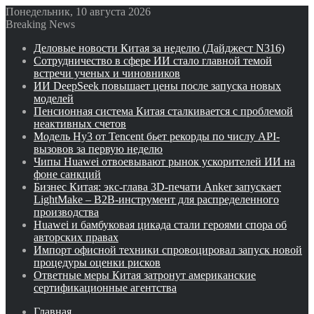
Понедельник, 10 августа 2026
Breaking News
Деловые новости Китая за неделю (Дайджест N316)
Сотрудничество в сфере ИИ стало главной темой
встречи ученых и чиновников
ИИ DeepSeek повышает цены после запуска новых
моделей
Пенсионная система Китая сталкивается с проблемой
неактивных счетов
Модель Hy3 от Tencent бьет рекорды по числу API-
вызовов за первую неделю
Чипы Huawei отвоевывают рынок ускорителей ИИ на
фоне санкций
Бизнес Китая: экс-глава 3D-печати Anker запускает
LightMake – B2B-инструмент для распределенного
производства
Huawei и бамбуковая цикада стали героями спора об
авторских правах
Импорт офисной техники спровоцировал запуск новой
процедуры оценки рисков
Ответные меры Китая затронут американские
сертификационные агентства
Главная