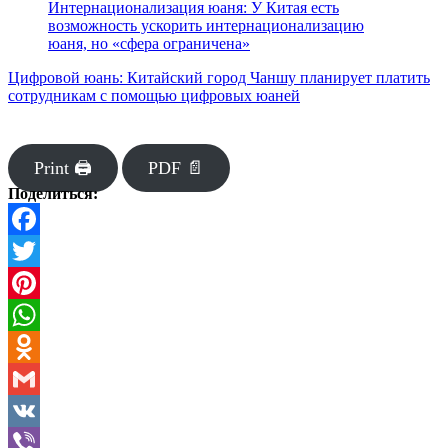
Интернационализация юаня: У Китая есть
возможность ускорить интернационализацию
юаня, но «сфера ограничена»
Цифровой юань: Китайский город Чаншу планирует платить
сотрудникам с помощью цифровых юаней
Print 🖨
PDF 📄
Поделиться:
Facebook
Twitter
Pinterest
WhatsApp
Odnoklassniki
Gmail
VK