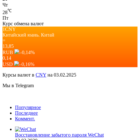
Чт
℃
28
Пт
Курс обмена валют
1CNY
Китайский юань.
Китай
=
13,85
RUB
–0,14
%
0,14
USD
–0,16
%
Курсы валют в
CNY
на 03.02.2025
Мы в Telegram
Популярное
Последнее
Коммент.
Восстановление забытого пароля WeChat