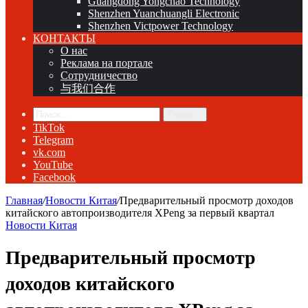
Guangdong Yongchao Technology
Shenzhen Yuanchuangli Electronic
Shenzhen Victpower Technology
КОНТАКТЫ
О нас
Реклама на портале
Сотрудничество
与我们合作
Поиск...
TikTok
Telegram
vk.com
YouTube
Facebook
Главная
/
Новости Китая
/
Предварительный просмотр доходов
китайского автопроизводителя XPeng за первый квартал
Новости Китая
Предварительный просмотр
доходов китайского