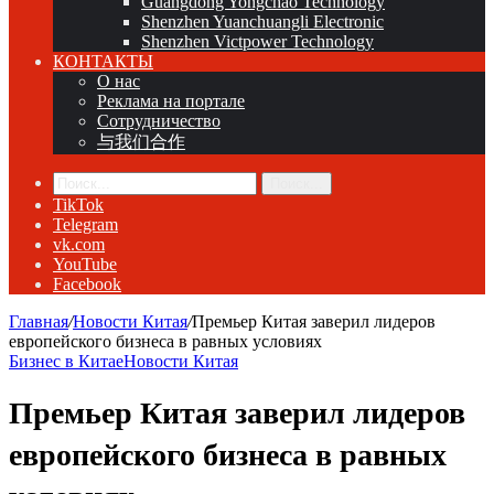
Guangdong Yongchao Technology
Shenzhen Yuanchuangli Electronic
Shenzhen Victpower Technology
КОНТАКТЫ
О нас
Реклама на портале
Сотрудничество
与我们合作
Поиск...
TikTok
Telegram
vk.com
YouTube
Facebook
Главная
/
Новости Китая
/
Премьер Китая заверил лидеров
европейского бизнеса в равных условиях
Бизнес в Китае
Новости Китая
Премьер Китая заверил лидеров
европейского бизнеса в равных