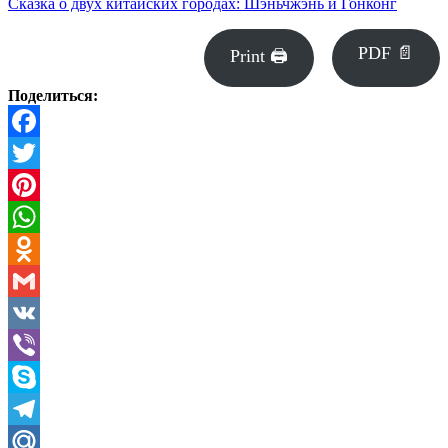
Сказка о двух китайских городах: Шэньчжэнь и Гонконг
PDF 📄
Print 🖨
Поделиться:
Facebook
Twitter
Pinterest
WhatsApp
Odnoklassniki
Gmail
VK
Viber
Skype
Telegram