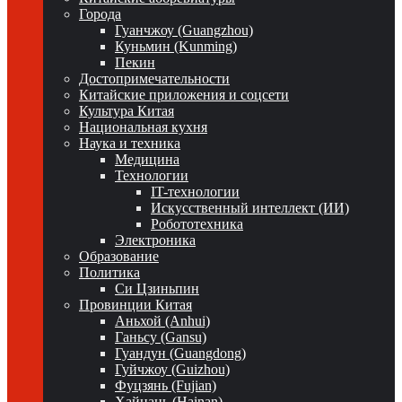
Города
Гуанчжоу (Guangzhou)
Куньмин (Kunming)
Пекин
Достопримечательности
Китайские приложения и соцсети
Культура Китая
Национальная кухня
Наука и техника
Медицина
Технологии
IT-технологии
Искусственный интеллект (ИИ)
Робототехника
Электроника
Образование
Политика
Си Цзиньпин
Провинции Китая
Аньхой (Anhui)
Ганьсу (Gansu)
Гуандун (Guangdong)
Гуйчжоу (Guizhou)
Фуцзянь (Fujian)
Хайнань (Hainan)