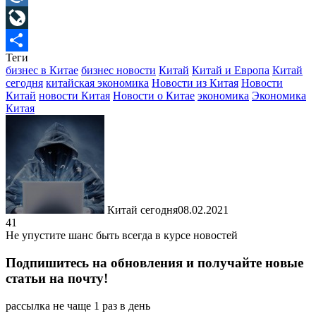
Mail.Ru
LiveJournal
Теги
Отправить
бизнес в Китае
бизнес новости
Китай
Китай и Европа
Китай
сегодня
китайская экономика
Новости из Китая
Новости
Китай
новости Китая
Новости о Китае
экономика
Экономика
Китая
Китай сегодня
08.02.2021
41
Не упустите шанс быть всегда в курсе новостей
Подпишитесь на обновления и получайте новые
статьи на почту!
рассылка не чаще 1 раз в день