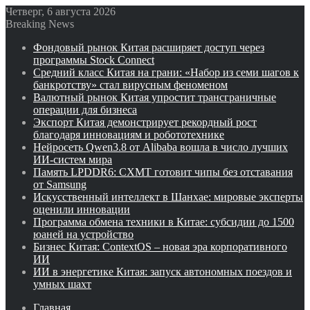
Четверг, 6 августа 2026
Breaking News
Фондовый рынок Китая расширяет доступ через
программы Stock Connect
Средний класс Китая на грани: «Набор из семи шагов к
банкротству» стал вирусным феноменом
Валютный рынок Китая упростит трансграничные
операции для бизнеса
Экспорт Китая демонстрирует рекордный рост
благодаря инновациям и робототехнике
Нейросеть Qwen3.8 от Alibaba вошла в число лучших
ИИ-систем мира
Память LPDDR6: CXMT готовит чипы без отставания
от Samsung
Искусственный интеллект в Шанхае: мировые эксперты
оценили инновации
Программа обмена техники в Китае: субсидии до 1500
юаней на устройство
Бизнес Китая: ContextOS – новая эра корпоративного
ИИ
ИИ в энергетике Китая: запуск автономных поездов и
умных шахт
Главная