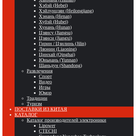
Хэбэй (Hebei)
Хэйлунцзян (Heilongjiang)
Хэнань (Henan)
Хубэй (Hubei)
Хунань (Hunan)
Цзянсу (Jiangsu)
Цзянси (Jiangxi)
Гирин / Цзилинь (Jilin)
Ляонин (Liaoning)
Цинхай (Qinghai)
Юньнань (Yunnan)
Шаньдун (Shandong)
Развлечения
Спорт
Видео
Игры
Юмор
Традиции
Туризм
ПОСТАВКИ ИЗ КИТАЯ
КАТАЛОГ
Каталог производителей электроники
Lipower
CTECHI