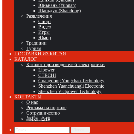
Юньнань (Yunnan)
Шаньдун (Shandong)
Развлечения
Спорт
Видео
Игры
Юмор
Традиции
Туризм
ПОСТАВКИ ИЗ КИТАЯ
КАТАЛОГ
Каталог производителей электроники
Lipower
CTECHI
Guangdong Yongchao Technology
Shenzhen Yuanchuangli Electronic
Shenzhen Victpower Technology
КОНТАКТЫ
О нас
Реклама на портале
Сотрудничество
与我们合作
Поиск...