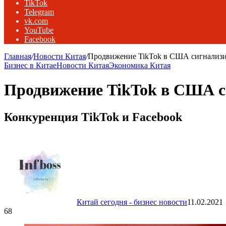
TikTok
Telegram
vk.com
YouTube
Facebook
Главная
/
Новости Китая
/
Продвижение TikTok в США сигнализир
Бизнес в Китае
Новости Китая
Экономика Китая
Продвижение TikTok в США си
Конкуренция TikTok и Facebook
Китай сегодня - бизнес новости
11.02.2021
68