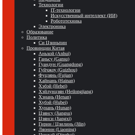
Технологии
IT-технологии
Искусственный интеллект (ИИ)
Робототехника
Электроника
Образование
Политика
Си Цзиньпин
Провинции Китая
Аньхой (Anhui)
Ганьсу (Gansu)
Гуандун (Guangdong)
Гуйчжоу (Guizhou)
Фуцзянь (Fujian)
Хайнань (Hainan)
Хэбэй (Hebei)
Хэйлунцзян (Heilongjiang)
Хэнань (Henan)
Хубэй (Hubei)
Хунань (Hunan)
Цзянсу (Jiangsu)
Цзянси (Jiangxi)
Гирин / Цзилинь (Jilin)
Ляонин (Liaoning)
Цинхай (Qinghai)