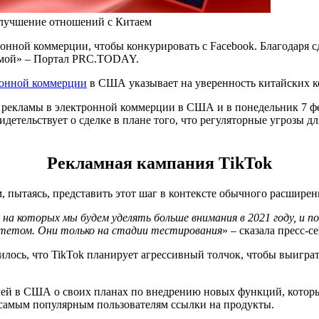
улучшение отношений с Китаем
ронной коммерции, чтобы конкурировать с Facebook. Благодаря
рмой» – Портал PRC.TODAY.
ронной коммерции
в США указывает на уверенность китайских к
жи рекламы в электронной коммерции в США и в понедельник 7 ф
тельствует о сделке в плане того, что регуляторные угрозы д
Рекламная кампания TikTok
, пытаясь, представить этот шаг в контексте обычного расширен
на которых мы будем уделять больше внимания в 2021 году, и 
тетом. Они только на стадии тестирования
» – сказала пресс-с
ворилось, что TikTok планирует агрессивный толчок, чтобы выиг
лей в США о своих планах по внедрению новых функций, которые
самым популярным пользователям ссылки на продукты.