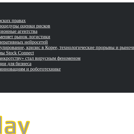
рских правах
роцедуры оценки рисков
ционные агентства
 меняет рынок логистики
неративных нейросетей
улирование, кризис в Корее, технологические прорывы и рыно
ы Stock Connect
банкротству» стал вирусным феноменом
ии для бизнеса
 инновациям и робототехнике