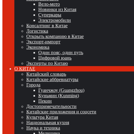
Вело-мото
Новинки из Китая
Суперкары
Электромобили
Консалтинг в Китае
Логистика
Открыть компанию в Китае
Экспорт-импорт
Экономика
Один пояс, один путь
Цифровой юань
Эксперты по Китаю
О КИТАЕ
Китайский словарь
Китайские аббревиатуры
Города
Гуанчжоу (Guangzhou)
Куньмин (Kunming)
Пекин
Достопримечательности
Китайские приложения и соцсети
Культура Китая
Национальная кухня
Наука и техника
Медицина