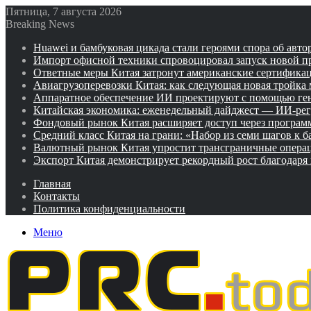
Пятница, 7 августа 2026
Breaking News
Huawei и бамбуковая цикада стали героями спора об авто
Импорт офисной техники спровоцировал запуск новой п
Ответные меры Китая затронут американские сертифика
Авиагрузоперевозки Китая: как следующая новая тройка
Аппаратное обеспечение ИИ проектируют с помощью ге
Китайская экономика: еженедельный дайджест — ИИ-рег
Фондовый рынок Китая расширяет доступ через программ
Средний класс Китая на грани: «Набор из семи шагов к 
Валютный рынок Китая упростит трансграничные операц
Экспорт Китая демонстрирует рекордный рост благодаря
Главная
Контакты
Политика конфиденциальности
Меню