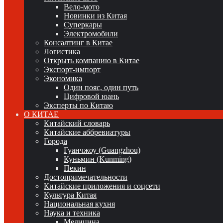
Вело-мото
Новинки из Китая
Суперкары
Электромобили
Консалтинг в Китае
Логистика
Открыть компанию в Китае
Экспорт-импорт
Экономика
Один пояс, один путь
Цифровой юань
Эксперты по Китаю
О КИТАЕ
Китайский словарь
Китайские аббревиатуры
Города
Гуанчжоу (Guangzhou)
Куньмин (Kunming)
Пекин
Достопримечательности
Китайские приложения и соцсети
Культура Китая
Национальная кухня
Наука и техника
Медицина