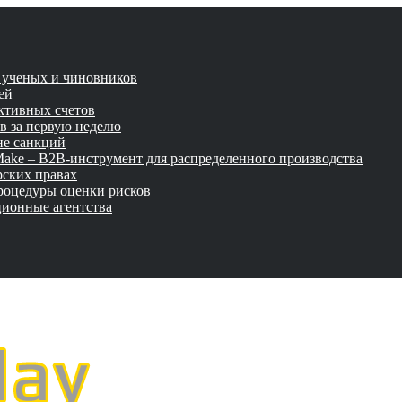
и ученых и чиновников
ей
активных счетов
ов за первую неделю
не санкций
tMake – B2B-инструмент для распределенного производства
рских правах
роцедуры оценки рисков
ционные агентства