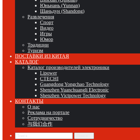
Юньнань (Yunnan)
Шаньдун (Shandong)
Развлечения
Спорт
Видео
Игры
Юмор
Традиции
Туризм
ПОСТАВКИ ИЗ КИТАЯ
КАТАЛОГ
Каталог производителей электроники
Lipower
CTECHI
Guangdong Yongchao Technology
Shenzhen Yuanchuangli Electronic
Shenzhen Victpower Technology
КОНТАКТЫ
О нас
Реклама на портале
Сотрудничество
与我们合作
Поиск...