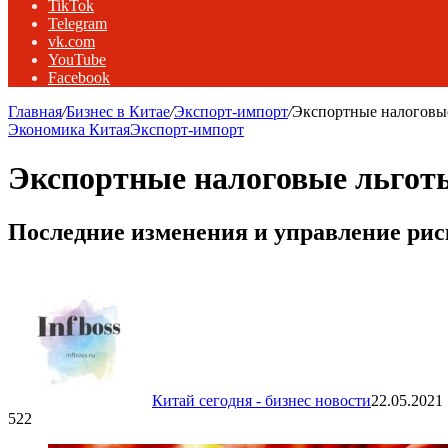
TikTok
Telegram
vk.com
YouTube
Facebook
Главная
/
Бизнес в Китае
/
Экспорт-импорт
/
Экспортные налоговые
Экономика Китая
Экспорт-импорт
Экспортные налоговые льгот
Последние изменения и управление ри
Китай сегодня - бизнес новости
22.05.2021
522