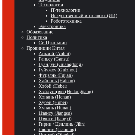
Технологии
IT-технологии
Искусственный интеллект (ИИ)
Робототехника
Электроника
Образование
Политика
Си Цзиньпин
Провинции Китая
Аньхой (Anhui)
Ганьсу (Gansu)
Гуандун (Guangdong)
Гуйчжоу (Guizhou)
Фуцзянь (Fujian)
Хайнань (Hainan)
Хэбэй (Hebei)
Хэйлунцзян (Heilongjiang)
Хэнань (Henan)
Хубэй (Hubei)
Хунань (Hunan)
Цзянсу (Jiangsu)
Цзянси (Jiangxi)
Гирин / Цзилинь (Jilin)
Ляонин (Liaoning)
Цинхай (Qinghai)