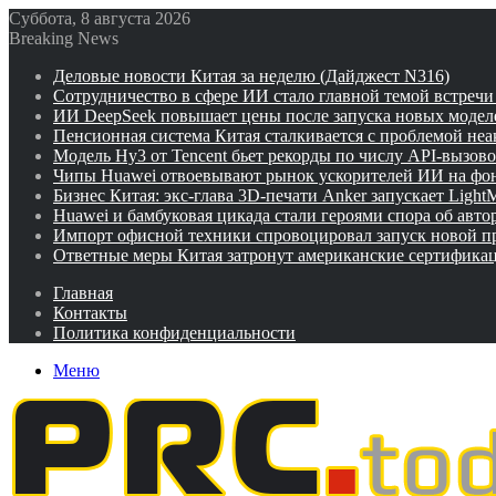
Суббота, 8 августа 2026
Breaking News
Деловые новости Китая за неделю (Дайджест N316)
Сотрудничество в сфере ИИ стало главной темой встреч
ИИ DeepSeek повышает цены после запуска новых модел
Пенсионная система Китая сталкивается с проблемой не
Модель Hy3 от Tencent бьет рекорды по числу API-вызов
Чипы Huawei отвоевывают рынок ускорителей ИИ на фо
Бизнес Китая: экс-глава 3D-печати Anker запускает Ligh
Huawei и бамбуковая цикада стали героями спора об авто
Импорт офисной техники спровоцировал запуск новой п
Ответные меры Китая затронут американские сертифика
Главная
Контакты
Политика конфиденциальности
Меню