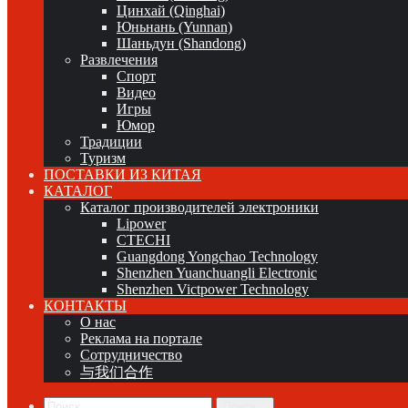
Цинхай (Qinghai)
Юньнань (Yunnan)
Шаньдун (Shandong)
Развлечения
Спорт
Видео
Игры
Юмор
Традиции
Туризм
ПОСТАВКИ ИЗ КИТАЯ
КАТАЛОГ
Каталог производителей электроники
Lipower
CTECHI
Guangdong Yongchao Technology
Shenzhen Yuanchuangli Electronic
Shenzhen Victpower Technology
КОНТАКТЫ
О нас
Реклама на портале
Сотрудничество
与我们合作
Поиск...