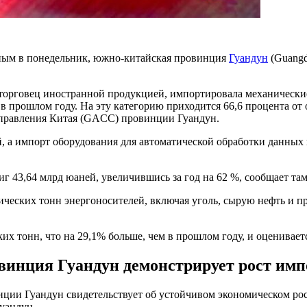
ным в понедельник, южно-китайская провинция
Гуандун
(Guangd
торговец иностранной продукцией, импортировала механические
ем в прошлом году. На эту категорию приходится 66,6 процента 
управления Китая (GACC) провинции Гуандун.
, а импорт оборудования для автоматической обработки данных 
г 43,64 млрд юаней, увеличившись за год на 62 %, сообщает та
ческих тонн энергоносителей, включая уголь, сырую нефть и при
х тонн, что на 29,1% больше, чем в прошлом году, и оцениваетс
винция Гуандун демонстрирует рост имп
ии Гуандун свидетельствует об устойчивом экономическом рост
уандун.