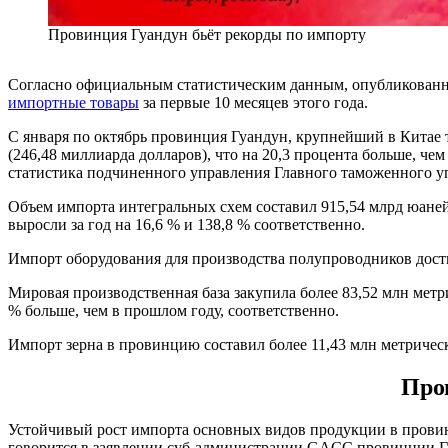
Провинция Гуандун бьёт рекорды по импорту
Согласно официальным статистическим данным, опубликован
импортные товары
за первые 10 месяцев этого года.
С января по октябрь провинция Гуандун, крупнейший в Китае 
(246,48 миллиарда долларов), что на 20,3 процента больше, ч
статистика подчиненного управления Главного таможенного 
Объем импорта интегральных схем составил 915,54 млрд юаней
выросли за год на 16,6 % и 138,8 % соответственно.
Импорт оборудования для производства полупроводников дости
Мировая производственная база закупила более 83,52 млн метри
% больше, чем в прошлом году, соответственно.
Импорт зерна в провинцию составил более 11,43 млн метрически
Про
Устойчивый рост импорта основных видов продукции в провинц
говорится в заявлении суб-администрации GACC провинции Г