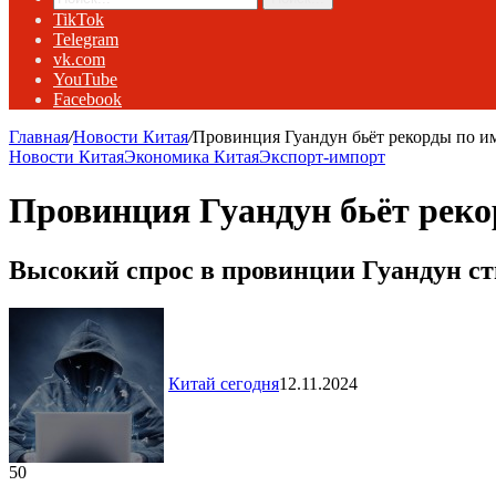
TikTok
Telegram
vk.com
YouTube
Facebook
Главная
/
Новости Китая
/
Провинция Гуандун бьёт рекорды по и
Новости Китая
Экономика Китая
Экспорт-импорт
Провинция Гуандун бьёт рек
Высокий спрос в провинции Гуандун ст
Китай сегодня
12.11.2024
50