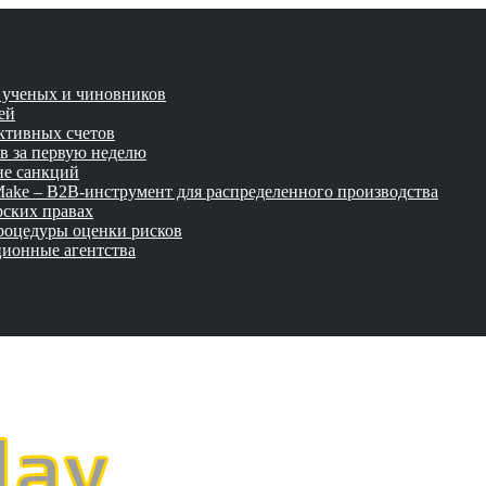
и ученых и чиновников
ей
активных счетов
ов за первую неделю
не санкций
tMake – B2B-инструмент для распределенного производства
рских правах
роцедуры оценки рисков
ционные агентства