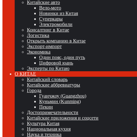
Китайские авто
Вело-мото
Новинки из Китая
Суперкары
Электромобили
Консалтинг в Китае
Логистика
Открыть компанию в Китае
Экспорт-импорт
Экономика
Один пояс, один путь
Цифровой юань
Эксперты по Китаю
О КИТАЕ
Китайский словарь
Китайские аббревиатуры
Города
Гуанчжоу (Guangzhou)
Куньмин (Kunming)
Пекин
Достопримечательности
Китайские приложения и соцсети
Культура Китая
Национальная кухня
Наука и техника