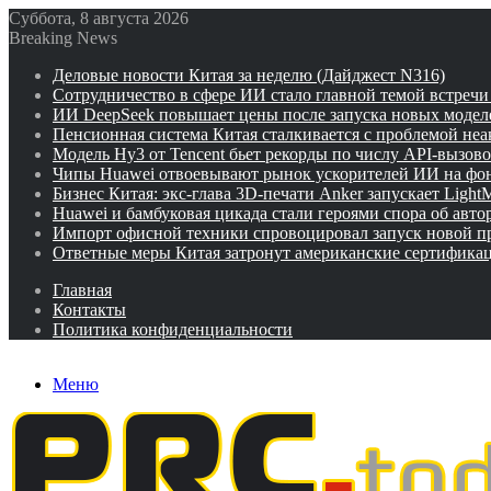
Суббота, 8 августа 2026
Breaking News
Деловые новости Китая за неделю (Дайджест N316)
Сотрудничество в сфере ИИ стало главной темой встреч
ИИ DeepSeek повышает цены после запуска новых модел
Пенсионная система Китая сталкивается с проблемой не
Модель Hy3 от Tencent бьет рекорды по числу API-вызов
Чипы Huawei отвоевывают рынок ускорителей ИИ на фо
Бизнес Китая: экс-глава 3D-печати Anker запускает Ligh
Huawei и бамбуковая цикада стали героями спора об авто
Импорт офисной техники спровоцировал запуск новой п
Ответные меры Китая затронут американские сертифика
Главная
Контакты
Политика конфиденциальности
Меню