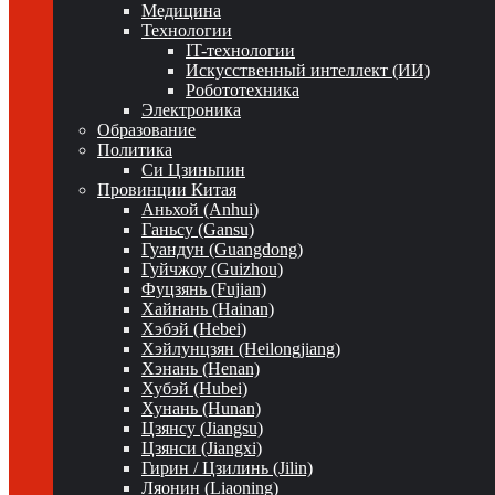
Медицина
Технологии
IT-технологии
Искусственный интеллект (ИИ)
Робототехника
Электроника
Образование
Политика
Си Цзиньпин
Провинции Китая
Аньхой (Anhui)
Ганьсу (Gansu)
Гуандун (Guangdong)
Гуйчжоу (Guizhou)
Фуцзянь (Fujian)
Хайнань (Hainan)
Хэбэй (Hebei)
Хэйлунцзян (Heilongjiang)
Хэнань (Henan)
Хубэй (Hubei)
Хунань (Hunan)
Цзянсу (Jiangsu)
Цзянси (Jiangxi)
Гирин / Цзилинь (Jilin)
Ляонин (Liaoning)