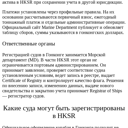
актива в HKSR при сохранении учета в другой юрисдикции.
Платежи установлены через профильные правила. На их
основании рассчитываются первичный взнос, ежегодный
тоннажный платеж и отдельные административные операции.
Официальный сайт Marine Department публикует и обновляет
таблицу сборов, суммы указываются в гонконгских долларах.
Ответственные органы
Регистрацией судов в Гонконге
занимается Морской
департамент (MD). В части HKSR этот орган не
ограничивается портовым администрированием. Он
принимает заявление, проверяет соответствие судна
установленным условиям, ведет запись в реестре, выдает
Certificate of Registry и контролирует качество флага. Решения
по внесению записи, изменению данных, выдаче нового
свидетельства и закрытию учета принимает Registrar of Ships
— регистратор судов.
Какие суда могут быть зарегистрированы
в HKSR
Официальное оформление корабля в Гонконге
подходит не