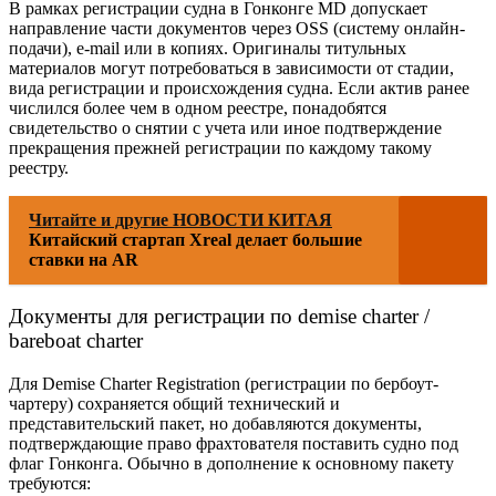
В р
амках регистрации судна в Гонконге
MD допускает
направление части документов через OSS (систему онлайн-
подачи), e-mail или в копиях. Оригиналы титульных
материалов могут потребоваться в зависимости от стадии,
вида регистрации и происхождения судна. Если актив ранее
числился более чем в одном реестре, понадобятся
свидетельство о снятии с учета или иное подтверждение
прекращения прежней регистрации по каждому такому
реестру.
Читайте и другие НОВОСТИ КИТАЯ
Китайский стартап Xreal делает большие
ставки на AR
Документы для регистрации по demise charter /
bareboat charter
Для Demise Charter Registration (регистрации по бербоут-
чартеру) сохраняется общий технический и
представительский пакет, но добавляются документы,
подтверждающие право фрахтователя
поставить судно под
флаг Гонконга
. Обычно в дополнение к основному пакету
требуются: