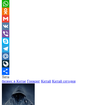
Pinterest
WhatsApp
Odnoklassniki
Gmail
VK
Viber
Skype
Telegram
Mail.Ru
LiveJournal
Теги
Отправить
бизнес в Китае
Гонконг
Китай
Китай сегодня