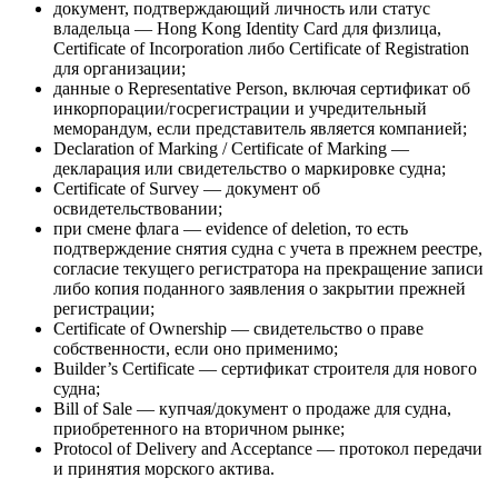
документ, подтверждающий личность или статус
владельца — Hong Kong Identity Card для физлица,
Certificate of Incorporation либо Certificate of Registration
для организации;
данные о Representative Person, включая сертификат об
инкорпорации/госрегистрации и учредительный
меморандум, если представитель является компанией;
Declaration of Marking / Certificate of Marking —
декларация или свидетельство о маркировке судна;
Certificate of Survey — документ об
освидетельствовании;
при смене флага — evidence of deletion, то есть
подтверждение снятия судна с учета в прежнем реестре,
согласие текущего регистратора на прекращение записи
либо копия поданного заявления о закрытии прежней
регистрации;
Certificate of Ownership — свидетельство о праве
собственности, если оно применимо;
Builder’s Certificate — сертификат строителя для нового
судна;
Bill of Sale — купчая/документ о продаже для судна,
приобретенного на вторичном рынке;
Protocol of Delivery and Acceptance — протокол передачи
и принятия морского актива.