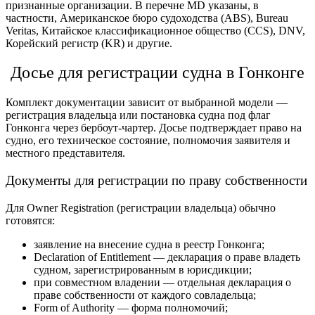
признанные организации. В перечне MD указаны, в
частности, Американское бюро судоходства (ABS), Bureau
Veritas, Китайское классификационное общество (CCS), DNV,
Корейский регистр (KR) и другие.
Досье для
регистрации судна в Гонконге
Комплект документации зависит от выбранной модели —
регистрация владельца или
постановка судна под флаг
Гонконга
через бербоут-чартер. Досье подтверждает право на
судно, его техническое состояние, полномочия заявителя и
местного представителя.
Документы для регистрации по праву собственности
Для Owner Registration (регистрации владельца) обычно
готовятся:
заявление на
внесение судна в реестр Гонконга
;
Declaration of Entitlement — декларация о праве владеть
судном, зарегистрированным в юрисдикции;
при совместном владении — отдельная декларация о
праве собственности от каждого совладельца;
Form of Authority — форма полномочий;