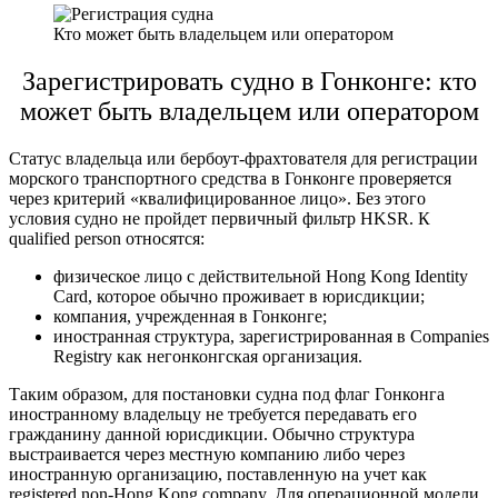
Кто может быть владельцем или оператором
Зарегистрировать судно в Гонконге
: кто
может быть владельцем или оператором
Статус владельца или бербоут-фрахтователя для
регистрации
морского транспортного средства в Гонконге
проверяется
через критерий «квалифицированное лицо». Без этого
условия судно не пройдет первичный фильтр HKSR. К
qualified person относятся:
физическое лицо с действительной Hong Kong Identity
Card, которое обычно проживает в юрисдикции;
компания, учрежденная в Гонконге;
иностранная структура, зарегистрированная в Companies
Registry как негонконгская организация.
Таким образом, для
постановки судна под флаг Гонконга
иностранному владельцу не требуется передавать его
гражданину данной юрисдикции. Обычно структура
выстраивается через местную компанию либо через
иностранную организацию, поставленную на учет как
registered non-Hong Kong company. Для операционной модели