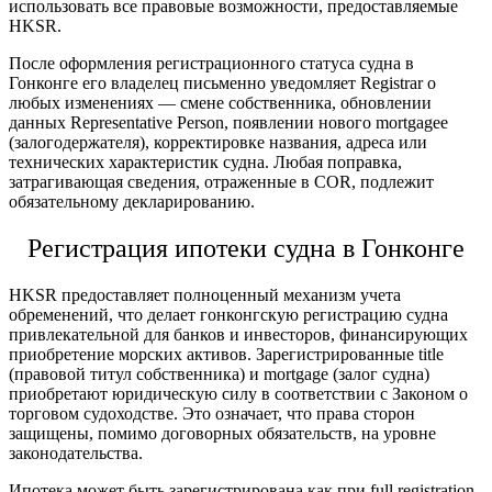
использовать все правовые возможности, предоставляемые
HKSR.
После
оформления регистрационного статуса судна в
Гонконге
его владелец письменно уведомляет Registrar о
любых изменениях — смене собственника, обновлении
данных Representative Person, появлении нового mortgagee
(залогодержателя), корректировке названия, адреса или
технических характеристик судна. Любая поправка,
затрагивающая сведения, отраженные в COR, подлежит
обязательному декларированию.
Регистрация ипотеки судна в Гонконге
HKSR предоставляет полноценный механизм учета
обременений, что делает
гонконгскую регистрацию судна
привлекательной для банков и инвесторов, финансирующих
приобретение морских активов. Зарегистрированные title
(правовой титул собственника) и mortgage (залог судна)
приобретают юридическую силу в соответствии с Законом о
торговом судоходстве. Это означает, что права сторон
защищены, помимо договорных обязательств, на уровне
законодательства.
Ипотека может быть зарегистрирована как при full registration,