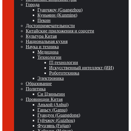
Города
Гуанчжоу (Guangzhou)
Куньмин (Kunming)
Пекин
Достопримечательности
Китайские приложения и соцсети
Культура Китая
Национальная кухня
Наука и техника
Медицина
Технологии
IT-технологии
Искусственный интеллект (ИИ)
Робототехника
Электроника
Образование
Политика
Си Цзиньпин
Провинции Китая
Аньхой (Anhui)
Ганьсу (Gansu)
Гуандун (Guangdong)
Гуйчжоу (Guizhou)
Фуцзянь (Fujian)
Хайнань (Hainan)