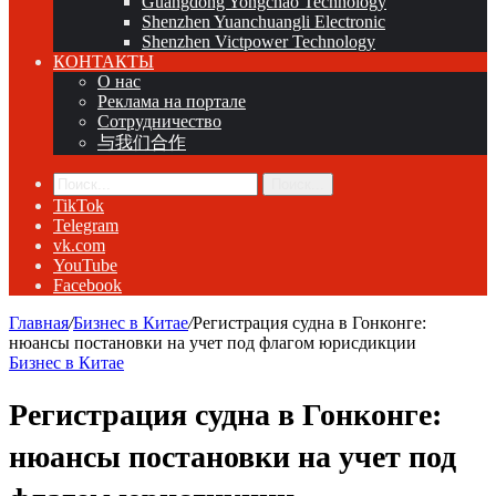
Guangdong Yongchao Technology
Shenzhen Yuanchuangli Electronic
Shenzhen Victpower Technology
КОНТАКТЫ
О нас
Реклама на портале
Сотрудничество
与我们合作
Поиск...
TikTok
Telegram
vk.com
YouTube
Facebook
Главная
/
Бизнес в Китае
/
Регистрация судна в Гонконге:
нюансы постановки на учет под флагом юрисдикции
Бизнес в Китае
Регистрация судна в Гонконге:
нюансы постановки на учет под