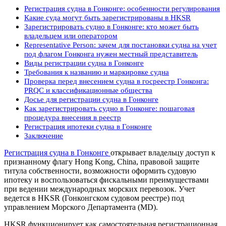
Регистрация судна в Гонконге: особенности регулирования
Какие суда могут быть зарегистрированы в HKSR
Зарегистрировать судно в Гонконге: кто может быть
владельцем или оператором
Representative Person: зачем для постановки судна на учет
под флагом Гонконга нужен местный представитель
Виды регистрации судна в Гонконге
Требования к названию и маркировке судна
Проверка перед внесением судна в госреестр Гонконга:
PRQC и классификационные общества
Досье для регистрации судна в Гонконге
Как зарегистрировать судно в Гонконге: пошаговая
процедура внесения в реестр
Регистрация ипотеки судна в Гонконге
Заключение
Регистрация судна в Гонконге
открывает владельцу доступ к
признанному флагу Hong Kong, China, правовой защите
титула собственности, возможности оформить судовую
ипотеку и воспользоваться фискальными преимуществами
при ведении международных морских перевозок. Учет
ведется в HKSR (Гонконгском судовом реестре) под
управлением Морского Департамента (MD).
HKSR функционирует как самостоятельная регистрационная