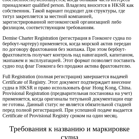
принадлежит qualified person. Владелец вносится в HKSR как
собственник. Такой вариант подходит для структуры, где
титул закрепляется за местной компанией,
зарегистрированной негонконгской организацией либо
физлицом, соответствующим требованиям.
Demise Charter Registration (
регистрация в Гонконге судна
по
бербоут-чартеру) применяется, когда морской актив передан
по договору фрахтования без экипажа. При этом бербоут-
фрахтователь получает контроль над навигацией, капитаном,
экипажем и эксплуатацией. Этот формат позволяет
поставить
судно под флаг Гонконга
без продажи актива фрахтователю.
Full Registration (полная регистрация) завершается выдачей
Certificate of Registry. Этот документ подтверждает внесение
судна в HKSR и право использовать флаг Hong Kong, China.
Provisional Registration (предварительная постановка на учет)
применяется, когда оригиналы титульной документации еще
не готовы. Данный статус не является обязательной стадией
перед полной регистрацией. При успешной подаче выдается
Certificate of Provisional Registry
сроком на один месяц.
Требования к названию и маркировке
судна