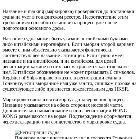
Название и marking (маркировка) проверяются до
постановки
судна на учет в гонконгском реестре
. Несоответствие этим
требованиям способно остановить процесс уже после
подготовки основного досье.
Название судна может быть указано английскими буквами
либо китайскими иероглифами. Если выбран второй вариант,
вместе с ним обязательно указывается фонетически
соответствующее название латиницей. Если судно имеет
название и на английском, и на китайском, для целей
регистрации каждое из них рассматривается как отдельное
имя. Китайское обозначение не может превышать 6 символов.
Registrar of Ships вправе отказать в
регистрации судна в
Гонконге
, если выбранное имя уже занято, слишком похоже на
существующее либо признается нежелательным для HKSR.
Маркировка наносится на корпус до завершения процесса.
Название указывается на обеих сторонах носовой части.
Дополнительно наименование и порт регистрации HONG
KONG размещаются на корме. Подтверждение оформляется
через декларацию или свидетельство о маркировке судна.
Проверка перед внесением судна в госреестр Гонконга