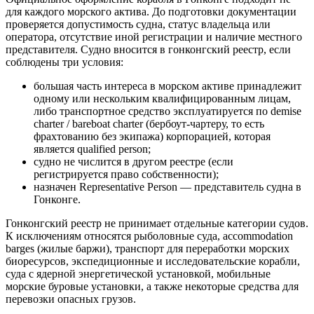
для каждого морского актива. До подготовки документации
проверяется допустимость судна, статус владельца или
оператора, отсутствие иной регистрации и наличие местного
представителя.
Судно вносится в гонконгский реестр
, если
соблюдены три условия:
большая часть интереса в морском активе принадлежит
одному или нескольким квалифицированным лицам,
либо транспортное средство эксплуатируется по demise
charter / bareboat charter (бербоут-чартеру, то есть
фрахтованию без экипажа) корпорацией, которая
является qualified person;
судно не числится в другом реестре (если
регистрируется право собственности);
назначен Representative Person — представитель судна в
Гонконге.
Гонконгский реестр не принимает отдельные категории судов.
К исключениям относятся рыболовные суда, accommodation
barges (жилые баржи), транспорт для переработки морских
биоресурсов, экспедиционные и исследовательские корабли,
суда с ядерной энергетической установкой, мобильные
морские буровые установки, а также некоторые средства для
перевозки опасных грузов.