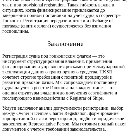
так и при provisional registration. Такая гибкость важна в
ситуациях, когда финансирование привлекается до
завершения полной
постановки на учет судна в госреестре
Гонконга
. Регистрация передачи ипотеки и discharge of
mortgage (снятия залога) осуществляется без взимания
госпошлины.
Заключение
Регистрация судна под гонконгским флагом
— это
инструмент структурирования владения, привлечения
финансирования и управления рисками при международной
эксплуатации данного транспортного средства. HKSR
сочетает строгие требования с понятной процедурой и
развитой правовой базой. Мы сопровождаем
постановку
судна на учет в реестре Гонконга
на каждом этапе — от
оценки структуры владения до получения сертификата и
последующего взаимодействия с Registrar of Ships.
Услуги включают анализ допустимости регистрации, выбор
между Owner и Demise Charter Registration, формирование
корпоративной связки через юрлицо, подбор и юридическое
закрепление Representative Person. Мы готовим полный пакет
документов с учетом требований законодательства,