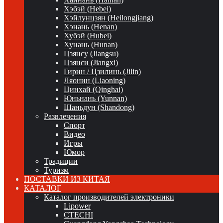
Хэбэй (Hebei)
Хэйлунцзян (Heilongjiang)
Хэнань (Henan)
Хубэй (Hubei)
Хунань (Hunan)
Цзянсу (Jiangsu)
Цзянси (Jiangxi)
Гирин / Цзилинь (Jilin)
Ляонин (Liaoning)
Цинхай (Qinghai)
Юньнань (Yunnan)
Шаньдун (Shandong)
Развлечения
Спорт
Видео
Игры
Юмор
Традиции
Туризм
ПОСТАВКИ ИЗ КИТАЯ
КАТАЛОГ
Каталог производителей электроники
Lipower
CTECHI