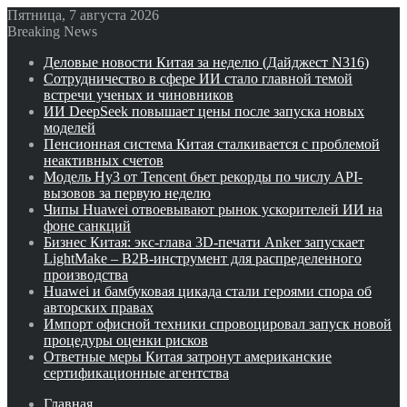
Пятница, 7 августа 2026
Breaking News
Деловые новости Китая за неделю (Дайджест N316)
Сотрудничество в сфере ИИ стало главной темой
встречи ученых и чиновников
ИИ DeepSeek повышает цены после запуска новых
моделей
Пенсионная система Китая сталкивается с проблемой
неактивных счетов
Модель Hy3 от Tencent бьет рекорды по числу API-
вызовов за первую неделю
Чипы Huawei отвоевывают рынок ускорителей ИИ на
фоне санкций
Бизнес Китая: экс-глава 3D-печати Anker запускает
LightMake – B2B-инструмент для распределенного
производства
Huawei и бамбуковая цикада стали героями спора об
авторских правах
Импорт офисной техники спровоцировал запуск новой
процедуры оценки рисков
Ответные меры Китая затронут американские
сертификационные агентства
Главная