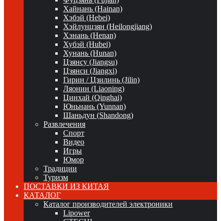
Хайнань (Hainan)
Хэбэй (Hebei)
Хэйлунцзян (Heilongjiang)
Хэнань (Henan)
Хубэй (Hubei)
Хунань (Hunan)
Цзянсу (Jiangsu)
Цзянси (Jiangxi)
Гирин / Цзилинь (Jilin)
Ляонин (Liaoning)
Цинхай (Qinghai)
Юньнань (Yunnan)
Шаньдун (Shandong)
Развлечения
Спорт
Видео
Игры
Юмор
Традиции
Туризм
ПОСТАВКИ ИЗ КИТАЯ
КАТАЛОГ
Каталог производителей электроники
Lipower