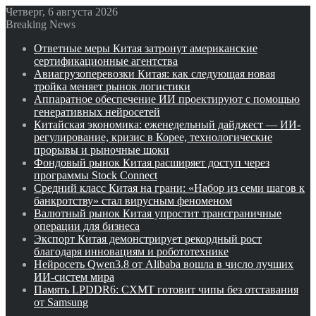
Четверг, 6 августа 2026
Breaking News
Ответные меры Китая затронут американские
сертификационные агентства
Авиагрузоперевозки Китая: как следующая новая
тройка меняет рынок логистики
Аппаратное обеспечение ИИ проектируют с помощью
генеративных нейросетей
Китайская экономика: еженедельный дайджест — ИИ-
регулирование, кризис в Корее, технологические
прорывы и рыночные шоки
Фондовый рынок Китая расширяет доступ через
программы Stock Connect
Средний класс Китая на грани: «Набор из семи шагов к
банкротству» стал вирусным феноменом
Валютный рынок Китая упростит трансграничные
операции для бизнеса
Экспорт Китая демонстрирует рекордный рост
благодаря инновациям и робототехнике
Нейросеть Qwen3.8 от Alibaba вошла в число лучших
ИИ-систем мира
Память LPDDR6: CXMT готовит чипы без отставания
от Samsung