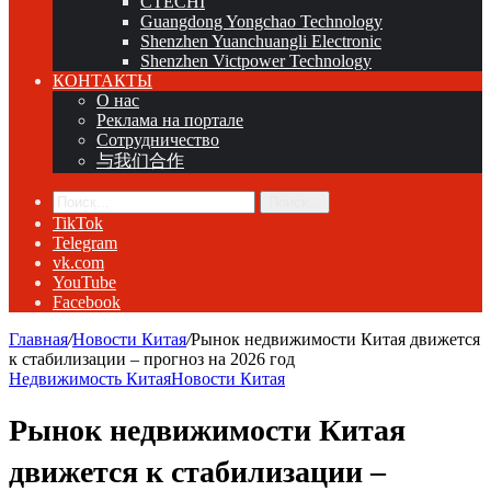
CTECHI
Guangdong Yongchao Technology
Shenzhen Yuanchuangli Electronic
Shenzhen Victpower Technology
КОНТАКТЫ
О нас
Реклама на портале
Сотрудничество
与我们合作
Поиск...
TikTok
Telegram
vk.com
YouTube
Facebook
Главная
/
Новости Китая
/
Рынок недвижимости Китая движется
к стабилизации – прогноз на 2026 год
Недвижимость Китая
Новости Китая
Рынок недвижимости Китая
движется к стабилизации –