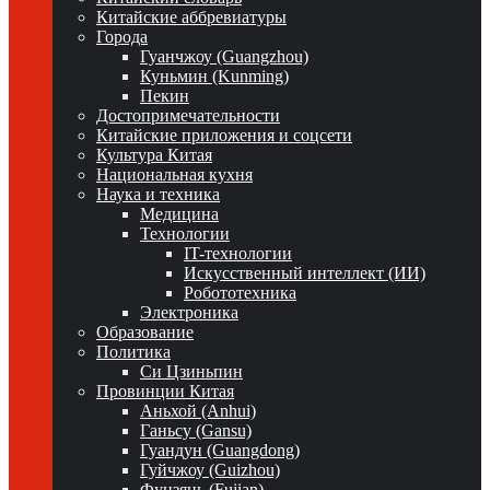
Китайские аббревиатуры
Города
Гуанчжоу (Guangzhou)
Куньмин (Kunming)
Пекин
Достопримечательности
Китайские приложения и соцсети
Культура Китая
Национальная кухня
Наука и техника
Медицина
Технологии
IT-технологии
Искусственный интеллект (ИИ)
Робототехника
Электроника
Образование
Политика
Си Цзиньпин
Провинции Китая
Аньхой (Anhui)
Ганьсу (Gansu)
Гуандун (Guangdong)
Гуйчжоу (Guizhou)
Фуцзянь (Fujian)